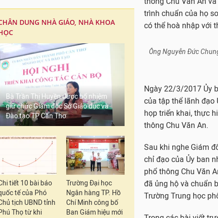
thông Chu Văn An và
trình chuẩn của họ so
CHÂN DUNG NHÀ GIÁO, NHÀ KHOA
có thể hoà nhập với th
HỌC
Bà Trần Thị Huyền được bổ nhiệm
giữ chức Giám đốc Sở Giáo dục và
Đào tạo TP Cần Thơ
Chi tiết 10 bài báo
Trường Đại học
quốc tế của Phó
Ngân hàng TP. Hồ
Chủ tịch UBND tỉnh
Chí Minh công bố
Phú Thọ từ khi
Ban Giám hiệu mới