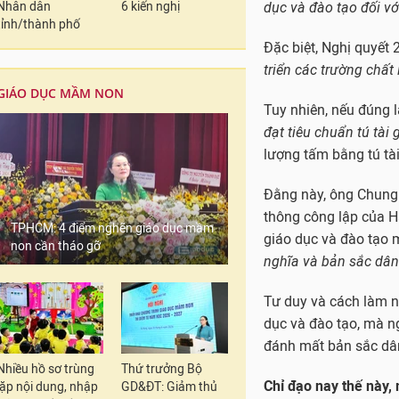
Nhân dân
6 kiến nghị
tỉnh/thành phố
Hà Nội mở rộng t
song bằng, con n
GIÁO DỤC MẦM NON
chiếm chỗ học củ
nghèo?
sắc dân tộc
.
TPHCM: 4 điểm nghẽn giáo dục mầm
Phần nhiệm vụ, giải 
non cần tháo gỡ
nhằm phát triển năng 
chữ và dạy nghề"
;
"Tăng cường hiệu lực 
dục và đào tạo đối vớ
Nhiều hồ sơ trùng
Thứ trưởng Bộ
lặp nội dung, nhập
GD&ĐT: Giảm thủ
Đặc biệt, Nghị quyết