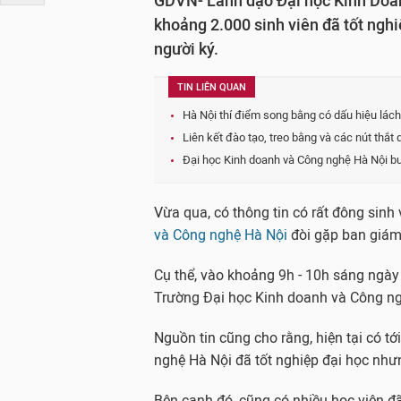
GDVN- Lãnh đạo Đại học Kinh Doan
khoảng 2.000 sinh viên đã tốt ngh
người ký.
TIN LIÊN QUAN
Hà Nội thí điểm song bằng có dấu hiệu lách
Liên kết đào tạo, treo bằng và các nút thắt q
Đại học Kinh doanh và Công nghệ Hà Nội bu
Vừa qua, có thông tin có rất đông sinh 
và Công nghệ Hà Nội
đòi gặp ban giám 
Cụ thể, vào khoảng 9h - 10h sáng ngày 8
Trường Đại học Kinh doanh và Công ng
Nguồn tin cũng cho rằng, hiện tại có t
nghệ Hà Nội đã tốt nghiệp đại học nh
Bên cạnh đó, cũng có nhiều học viên đ