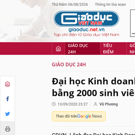
Thứ Năm 06/08/2026
Thông tin tòa soạn
GIÁO DỤC
TIÊU
G
24H
ĐIỂM
N
GIÁO DỤC 24H
Đại học Kinh doan
bằng 2000 sinh viê
13/09/2020 23:27
Vũ Phương
Theo dõi trên