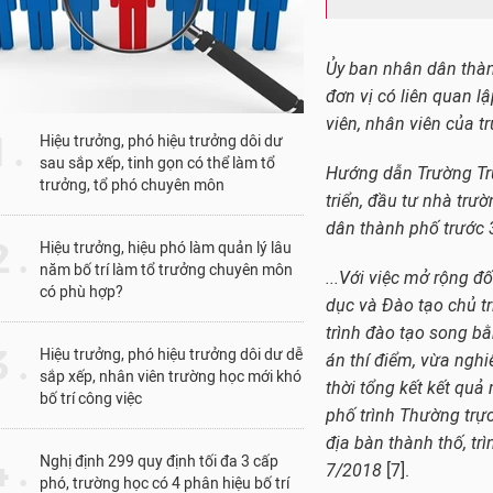
“Những trường này ch
tiêu chuẩn quốc tế, m
sinh cũng chuyển đi h
trường chất lượng phả
1 .
Hiệu trưởng, phó hiệu trưởng dôi dư
sau sắp xếp, tinh gọn có thể làm tổ
trưởng, tổ phó chuyên môn
 .
Hiệu trưởng, hiệu phó làm quản lý lâu
năm bố trí làm tổ trưởng chuyên môn
có phù hợp?
Thí điểm song bằ
 .
Hiệu trưởng, phó hiệu trưởng dôi dư dễ
sắp xếp, nhân viên trường học mới khó
luật, Sở Giáo dục
bố trí công việc
mở rộng xuống ti
 .
Nghị định 299 quy định tối đa 3 cấp
phó, trường học có 4 phân hiệu bố trí
Ủy ban nhân dân thành