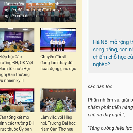
Tăng cường hợp tác với doanh
Với các thông tin trê
nghiệp, đối tác trong đào tạo và
"thí điểm" là thực hi
nghiên cứu du lịch
ông Nguyễn Đức Chu
Ông Nguyễn Đức Chung
Theo Báo Giáo dục và 
Hiệp hội Các
Chuyển đổi số
hướng đầu tư cho gi
trường ĐH, CĐ Việt
đang làm thay đổi
cho biết, thành phố 
Nam tổ chức Hội
hoạt động giáo dục
cao" của Hà Nội [4].
nghị Ban thường
vụ nhiệm kỳ II
Tác giả Quang Anh củ
nhận định:
Cần tổng kết mô
Làm việc với Hiệp
hình các trường ĐH
hội, Trường Đại học
trực thuộc Ủy ban
Nam Cần Thơ nêu