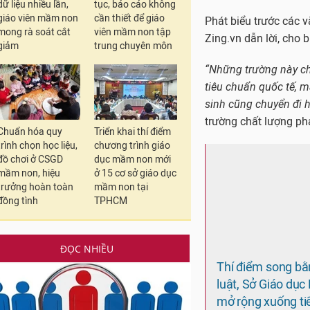
dữ liệu nhiều lần,
tục, báo cáo không
triển các trường chất
giáo viên mầm non
cần thiết để giáo
mong rà soát cắt
viên mầm non tập
Tuy nhiên, nếu đúng
giảm
trung chuyên môn
đạt tiêu chuẩn tú tài g
lượng tấm bằng tú tài
Đằng này, ông Chung 
thông công lập của Hà
Chuẩn hóa quy
Triển khai thí điểm
giáo dục và đào tạo 
trình chọn học liệu,
chương trình giáo
nghĩa và bản sắc dân
đồ chơi ở CSGD
dục mầm non mới
mầm non, hiệu
ở 15 cơ sở giáo dục
trưởng hoàn toàn
mầm non tại
Tư duy và cách làm n
đồng tình
TPHCM
dục và đào tạo, mà ng
đánh mất bản sắc dân
ĐỌC NHIỀU
Chỉ đạo nay thế này,
Phát biểu trước các 
Zing.vn dẫn lời, cho 