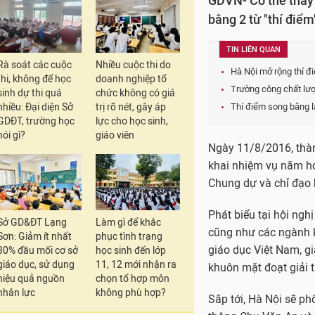
GDVN- Có thể thấy 
bằng 2 từ "thí điể
TIN LIÊN QUAN
Rà soát các cuộc
Nhiều cuộc thi do
Hà Nội mở rộng thí đ
thi, không để học
doanh nghiệp tổ
Trường công chất lượ
sinh dự thi quá
chức không có giá
nhiều: Đại diện Sở
trị rõ nét, gây áp
Thí điểm song bằng l
GDĐT, trường học
lực cho học sinh,
nói gì?
giáo viên
Ngày 11/8/2016, thàn
khai nhiệm vụ năm h
Chung dự và chỉ đạo 
Phát biểu tại hội ngh
Sở GD&ĐT Lạng
Làm gì để khắc
cũng như các ngành k
Sơn: Giảm ít nhất
phục tình trạng
giáo dục Việt Nam, g
30% đầu mối cơ sở
học sinh đến lớp
giáo dục, sử dụng
11, 12 mới nhận ra
khuôn mặt đoạt giải t
hiệu quả nguồn
chọn tổ hợp môn
nhân lực
không phù hợp?
Sắp tới, Hà Nội sẽ p