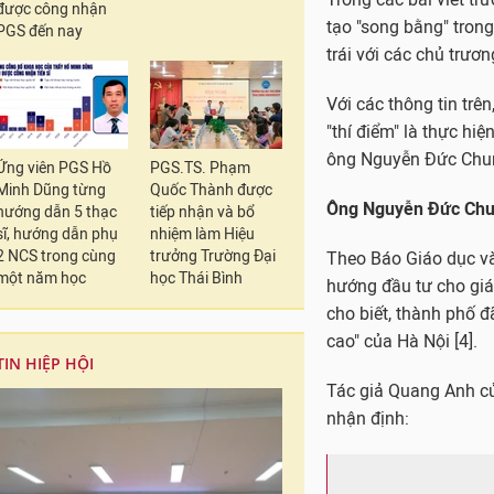
được công nhận
PGS đến nay
Ông Nguyễn Đức Chung p
Ngày 22/3/2017 Ủy b
của tập thể lãnh đạo
Ứng viên PGS Hồ
PGS.TS. Phạm
họp triển khai, thực 
Minh Dũng từng
Quốc Thành được
thông Chu Văn An.
hướng dẫn 5 thạc
tiếp nhận và bổ
sĩ, hướng dẫn phụ
nhiệm làm Hiệu
2 NCS trong cùng
trưởng Trường Đại
Sau khi nghe Giám đố
một năm học
học Thái Bình
chỉ đạo của Ủy ban n
phổ thông Chu Văn A
đã ủng hộ và chuẩn b
TIN HIỆP HỘI
Trường Trung học phổ
Trong các bài viết tr
tạo "song bằng" trong
trái với các chủ trư