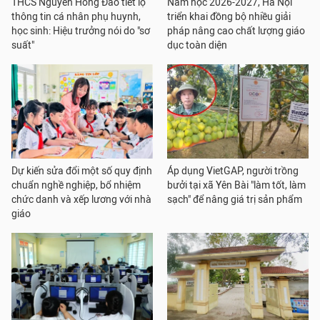
THCS Nguyễn Hồng Đào tiết lộ
Năm học 2026-2027, Hà Nội
thông tin cá nhân phụ huynh,
triển khai đồng bộ nhiều giải
học sinh: Hiệu trưởng nói do "sơ
pháp nâng cao chất lượng giáo
suất"
dục toàn diện
Dự kiến sửa đổi một số quy định
Áp dụng VietGAP, người trồng
chuẩn nghề nghiệp, bổ nhiệm
bưởi tại xã Yên Bài "làm tốt, làm
chức danh và xếp lương với nhà
sạch" để nâng giá trị sản phẩm
giáo