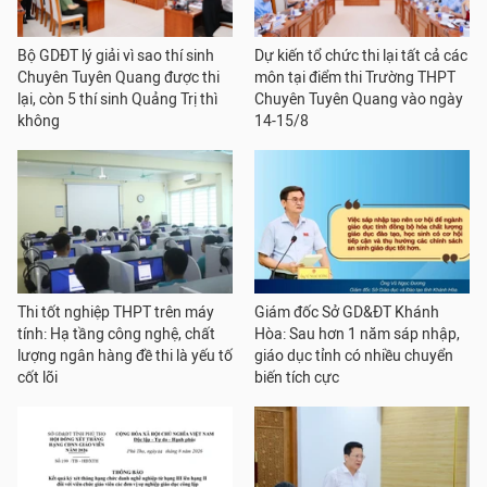
Bộ GDĐT lý giải vì sao thí sinh
Dự kiến tổ chức thi lại tất cả các
Chuyên Tuyên Quang được thi
môn tại điểm thi Trường THPT
lại, còn 5 thí sinh Quảng Trị thì
Chuyên Tuyên Quang vào ngày
không
14-15/8
Thi tốt nghiệp THPT trên máy
Giám đốc Sở GD&ĐT Khánh
tính: Hạ tầng công nghệ, chất
Hòa: Sau hơn 1 năm sáp nhập,
lượng ngân hàng đề thi là yếu tố
giáo dục tỉnh có nhiều chuyển
cốt lõi
biến tích cực