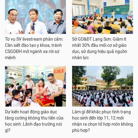
Từ vụ SV livestream phản cảm:
Sở GD&ĐT Lạng Sơn: Giảm ít
Cần siết đào tạo y khoa, tránh
nhất 30% đầu mối cơ sở giáo
CSGDĐH mở ngành xa rời sứ
dục, sử dụng hiệu quả nguồn
mệnh
nhân lực
Dự kiến hoạt động giáo dục
Làm gì để khắc phục tình trạng
tăng cường không thu tiền của
học sinh đến lớp 11, 12 mới
học sinh: Lãnh đạo trường nói
nhận ra chọn tổ hợp môn không
gì?
phù hợp?