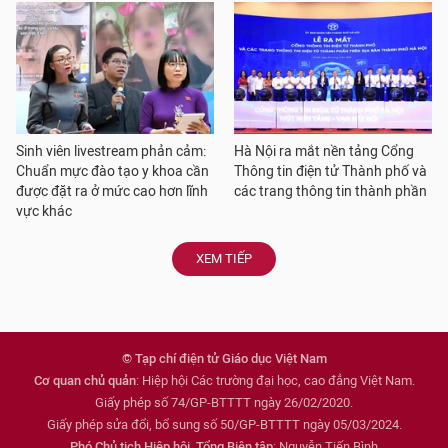
Sinh viên livestream phản cảm:
Hà Nội ra mắt nền tảng Cổng
Chuẩn mực đào tạo y khoa cần
Thông tin điện tử Thành phố và
được đặt ra ở mức cao hơn lĩnh
các trang thông tin thành phần
vực khác
XEM TIẾP
© Tạp chí điện tử Giáo dục Việt Nam
Cơ quan chủ quản
: Hiệp hội Các trường đại học, cao đẳng Việt Nam.
Giấy phép số 74/GP-BTTTT ngày 26/02/2020.
Giấy phép sửa đổi, bổ sung số 50/GP-BTTTT ngày 05/03/2024.
Phó Chủ tịch Hiệp hội, Tổng Biên tập
: Nguyễn Tiến Bình