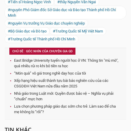
#Tiến sĩ Hoàng Ngọc Vinh
#thầy Nguyễn Văn Ngai
#nguyên Phó Giám đốc Sở Giáo dục và Đào tạo Thành phố Hồ Chí
Minh
#nguyên Vụ trưởng Vụ Giáo dục chuyên nghiệp
#Bộ Giáo dục và Đò tạo
#Trường Quốc tế Mỹ Việt Nam
#Trường Quốc tế Thành phố Hồ Chí Minh
CHỦ ĐỀ : GÓC NHÌN CỦA CHUYÊN GIA GD
East Bridge University tuyển người học ở VN: Thông tin "mù mờ",
quá nhiều rủi ro khi bỏ tiền ra học
“Món quà” vô giá trong nghề dạy học của tôi
Xếp hạng hiệu suất thành tựu bài báo nghiên cứu của các
CSGDĐH Việt Nam nửa đầu năm 2025
Nhà giáo trong Luật mới: Quyền được bảo vệ – Nghĩa vụ phải
“chuẩn” mực hơn
Lựa chọn phương pháp giáo dục sớm cho trẻ: Làm sao để cha
mẹ không bị “rối”?
TIN KHÁC