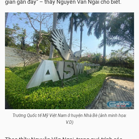
gian gần đây” – thầy Nguyễn Văn Ngai cho biết.
Trường Quốc tế Mỹ Việt Nam ở huyện Nhà Bè (ảnh minh họa:
V.D)