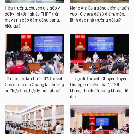
Hiệu trưởng, chuyên gia góp ý
Nghệ An: Có trường điểm chuẩn
để kỳ thi tốt nghiệp THPT trên
vào 10 chưa đến 3 điểm/môn,
máy tính bảo đảm công bằng,
lãnh đạo nhà trường nói gì?
hiệu quả
Tổ chức thi lại cho 100% thí sinh
Thi lại để thi sinh Chuyên Tuyên
Chuyên Tuyên Quang là phương
Quang có “điểm thật”, đề thi
án “hợp tình, hợp lý, hợp pháp”
không thách đố, cũng không dễ
dãi