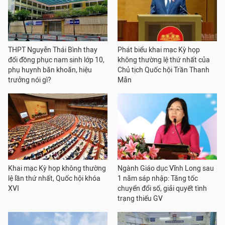
THPT Nguyễn Thái Bình thay
Phát biểu khai mạc Kỳ họp
đổi đồng phục nam sinh lớp 10,
không thường lệ thứ nhất của
phụ huynh băn khoăn, hiệu
Chủ tịch Quốc hội Trần Thanh
trưởng nói gì?
Mẫn
Khai mạc Kỳ họp không thường
Ngành Giáo dục Vĩnh Long sau
lệ lần thứ nhất, Quốc hội khóa
1 năm sáp nhập: Tăng tốc
XVI
chuyển đổi số, giải quyết tình
trạng thiếu GV