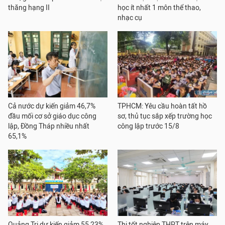
thăng hạng II
học ít nhất 1 môn thể thao,
nhạc cụ
Cả nước dự kiến giảm 46,7%
TPHCM: Yêu cầu hoàn tất hồ
đầu mối cơ sở giáo dục công
sơ, thủ tục sắp xếp trường học
lập, Đồng Tháp nhiều nhất
công lập trước 15/8
65,1%
Quảng Trị dự kiến giảm 55,23%
Thi tốt nghiệp THPT trên máy