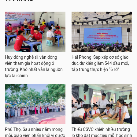
Huy động nghệ sĩ, vận động
Hải Phòng: Sắp xếp cơ sở giáo
viên tham gia hoạt động ở
dục dự kiến giảm 544 đầu mối,
trường: Khó nhất vẫn là nguồn
tập trung thực hiện “6 rõ”
lực tài chính
Phú Thọ: Sau nhiều năm mong
Thiếu CSVC khiến nhiều trường
mỏi, giáo viên phấn khởi vì được
lo khó đạt mục tiêu mỗi học sinh