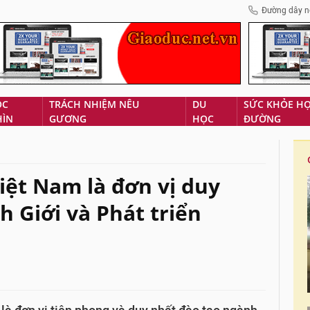
Đường dây n
ÓC
TRÁCH NHIỆM NÊU
DU
SỨC KHỎE H
HÌN
GƯƠNG
HỌC
ĐƯỜNG
iệt Nam là đơn vị duy
 Giới và Phát triển