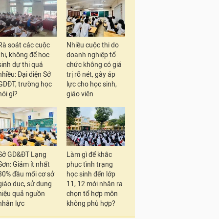
Rà soát các cuộc
Nhiều cuộc thi do
thi, không để học
doanh nghiệp tổ
sinh dự thi quá
chức không có giá
nhiều: Đại diện Sở
trị rõ nét, gây áp
GDĐT, trường học
lực cho học sinh,
nói gì?
giáo viên
Sở GD&ĐT Lạng
Làm gì để khắc
Sơn: Giảm ít nhất
phục tình trạng
30% đầu mối cơ sở
học sinh đến lớp
giáo dục, sử dụng
11, 12 mới nhận ra
hiệu quả nguồn
chọn tổ hợp môn
nhân lực
không phù hợp?