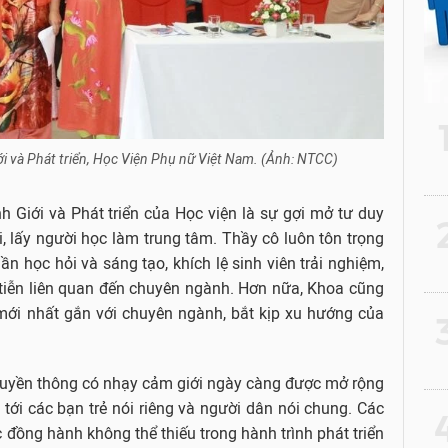
ới và Phát triển, Học Viện Phụ nữ Việt Nam. (Ảnh: NTCC)
h Giới và Phát triển của Học viện là sự gợi mở tư duy
2
ới, lấy người học làm trung tâm. Thầy cô luôn tôn trọng
ần học hỏi và sáng tạo, khích lệ sinh viên trải nghiệm,
tiễn liên quan đến chuyên ngành. Hơn nữa, Khoa cũng
 mới nhất gắn với chuyên ngành, bắt kịp xu hướng của
3
ruyền thông có nhạy cảm giới ngày càng được mở rộng
tới các bạn trẻ nói riêng và người dân nói chung. Các
4
c đồng hành không thể thiếu trong hành trình phát triển