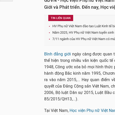
GDVN - Học viện Phụ nữ Việt Nam l
Giới và Phát triển. Đến nay, Học v
TIN LIÊN QUAN
HV Phụ nữ Việt Nam đào tạo Luật Kinh tế bắ
Năm 2025, HV Phụ nữ Việt Nam tuyển sinh h
7/11 ngành của HV Phụ nữ Việt Nam có mức 
Bình đẳng giới
ngày càng được quan tâ
thể hiện trong nhiều văn kiện quốc 
1948, Công ước xóa bỏ mọi hình thức 
hành động Bắc kinh năm 1995, Chương
ra vào năm 2015,... Hay quan điểm về
quyết của Đảng Cộng sản Việt Nam, ch
2006, Bộ luật Dân sự 2015, Luật Bầu c
85/2015/QH13,...).
Tại Việt Nam,
Học viện Phụ nữ Việt N