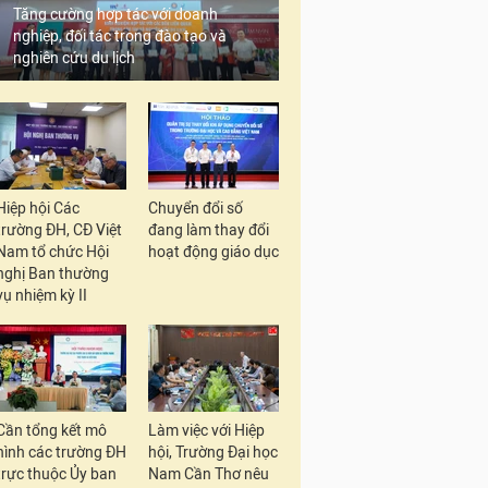
Tăng cường hợp tác với doanh
nghiệp, đối tác trong đào tạo và
nghiên cứu du lịch
Hiệp hội Các
Chuyển đổi số
trường ĐH, CĐ Việt
đang làm thay đổi
Nam tổ chức Hội
hoạt động giáo dục
nghị Ban thường
vụ nhiệm kỳ II
Cần tổng kết mô
Làm việc với Hiệp
hình các trường ĐH
hội, Trường Đại học
trực thuộc Ủy ban
Nam Cần Thơ nêu