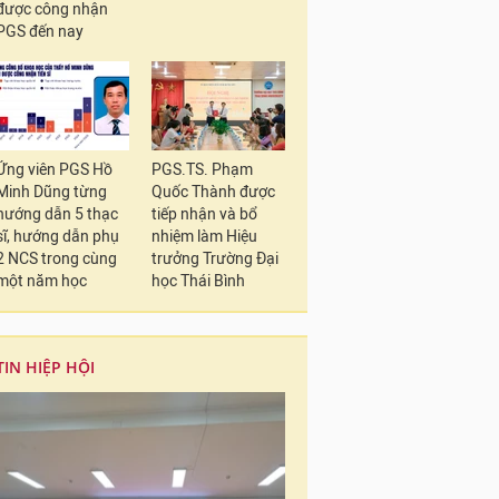
được công nhận
PGS đến nay
Ứng viên PGS Hồ
PGS.TS. Phạm
Minh Dũng từng
Quốc Thành được
hướng dẫn 5 thạc
tiếp nhận và bổ
sĩ, hướng dẫn phụ
nhiệm làm Hiệu
2 NCS trong cùng
trưởng Trường Đại
một năm học
học Thái Bình
TIN HIỆP HỘI