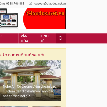
óng: 0938.766.888
toasoan@giaoduc.net.vn
ỌC
VĂN
KINH
HÓA
TẾ
GIÁO DỤC PHỔ THÔNG MỚI
Nghệ An: Có trường điểm chuẩn vào
10 chưa đến 3 điểm/môn, lãnh đạo
nhà trường nói gì?