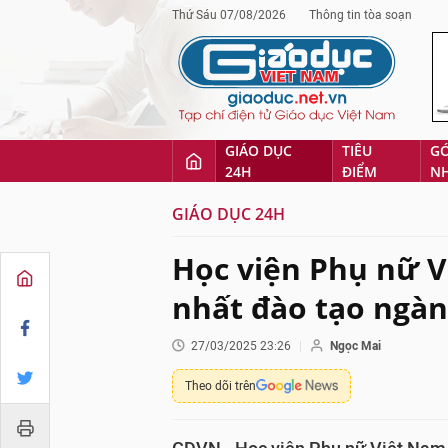
Thứ Sáu 07/08/2026
Thông tin tòa soạn
GIÁO DỤC
TIÊU
G
24H
ĐIỂM
N
GIÁO DỤC 24H
Học viện Phụ nữ V
nhất đào tạo ngành
27/03/2025 23:26
Ngọc Mai
Theo dõi trên