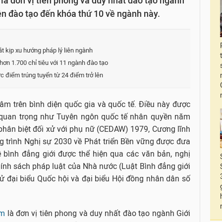
à đơn vị tiên phong và duy nhất đào tạo ngành
iện đào tạo đến khóa thứ 10 về ngành này.
t kịp xu hướng pháp lý liên ngành
ơn 1.700 chỉ tiêu với 11 ngành đào tạo
điểm trúng tuyển từ 24 điểm trở lên
m trên bình diện quốc gia và quốc tế. Điều này được
tế quan trọng như Tuyên ngôn quốc tế nhân quyền năm
phân biệt đối xử với phụ nữ (CEDAW) 1979, Cương lĩnh
 trình Nghị sự 2030 về Phát triển Bền vững được đưa
 bình đẳng giới được thể hiện qua các văn bản, nghị
ính sách pháp luật của Nhà nước (Luật Bình đẳng giới
ử đại biểu Quốc hội và đại biểu Hội đồng nhân dân số
am
là đơn vị tiên phong và duy nhất đào tạo ngành Giới