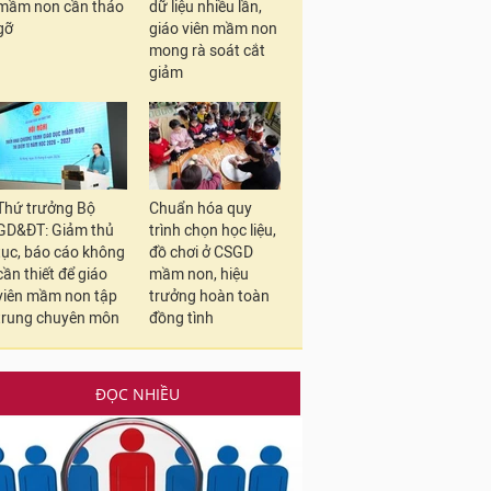
mầm non cần tháo
dữ liệu nhiều lần,
gỡ
giáo viên mầm non
mong rà soát cắt
giảm
Thứ trưởng Bộ
Chuẩn hóa quy
GD&ĐT: Giảm thủ
trình chọn học liệu,
tục, báo cáo không
đồ chơi ở CSGD
cần thiết để giáo
mầm non, hiệu
viên mầm non tập
trưởng hoàn toàn
trung chuyên môn
đồng tình
ĐỌC NHIỀU