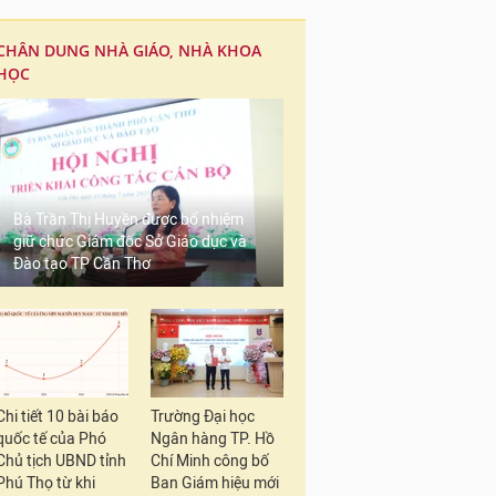
CHÂN DUNG NHÀ GIÁO, NHÀ KHOA
HỌC
Bà Trần Thị Huyền được bổ nhiệm
giữ chức Giám đốc Sở Giáo dục và
Đào tạo TP Cần Thơ
Chi tiết 10 bài báo
Trường Đại học
quốc tế của Phó
Ngân hàng TP. Hồ
Chủ tịch UBND tỉnh
Chí Minh công bố
Phú Thọ từ khi
Ban Giám hiệu mới