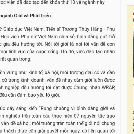
Học viện đã đào tạo đến khóa thứ 10 về ngành này.
ngành Giới và Phát triển
tử Giáo dục Việt Nam, Tiến sĩ Trương Thúy Hằng - Phụ
 Học viện Phụ nữ Việt Nam chia sẻ, bình đẳng giới trở
gia đều hướng tới. Nói tới giới là nói tới vấn đề con
 mọi lĩnh vực của cuộc sống. Do đó, việc đào tạo nhân
 rất quan trọng.
ền vững như kinh tế, xã hội, môi trường đều có và cần
n cử trong kinh doanh, vấn đề nhạy cảm giới luôn được
anh nghiệp đều hướng tới đạt được Chứng nhận WRAP,
đều cần đảm bảo yếu tố giới.
húc đẩy sáng kiến “Rung chuông vì bình đẳng giới và
nh nghiệp trên toàn cầu thực hiện 07 nguyên tắc trao
 vấn đề xã hội, môi trường trên toàn thế giới nói chung
u thách thức cần giải quyết mỗi ngày, có liên quan tới