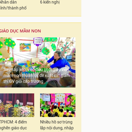
Nhân dân
6 kiến nghị
tỉnh/thành phố
GIÁO DỤC MẦM NON
Sau sắp xếp, việc điều phối giáo viên
mầm non thuận lợi, đề xuất cắt giảm
thi GV giỏi cấp trường
TPHCM: 4 điểm
Nhiều hồ sơ trùng
nghẽn giáo dục
lặp nội dung, nhập