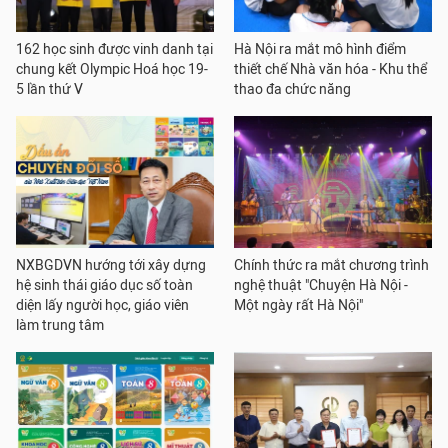
162 học sinh được vinh danh tại
Hà Nội ra mắt mô hình điểm
chung kết Olympic Hoá học 19-
thiết chế Nhà văn hóa - Khu thể
5 lần thứ V
thao đa chức năng
NXBGDVN hướng tới xây dựng
Chính thức ra mắt chương trình
hệ sinh thái giáo dục số toàn
nghệ thuật "Chuyện Hà Nội -
diện lấy người học, giáo viên
Một ngày rất Hà Nội"
làm trung tâm