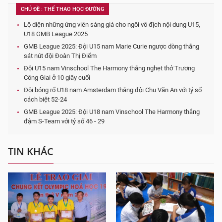
CHỦ ĐỀ : THỂ THAO HỌC ĐƯỜNG
Lộ diện những ứng viên sáng giá cho ngôi vô địch nội dung U15,
U18 GMB League 2025
GMB League 2025: Đội U15 nam Marie Curie ngược dòng thắng
sát nút đội Đoàn Thị Điểm
Đội U15 nam Vinschool The Harmony thắng nghẹt thở Trương
Công Giai ở 10 giây cuối
Đội bóng rổ U18 nam Amsterdam thắng đội Chu Văn An với tỷ số
cách biệt 52-24
GMB League 2025: Đội U18 nam Vinschool The Harmony thắng
đậm S-Team với tỷ số 46 - 29
TIN KHÁC