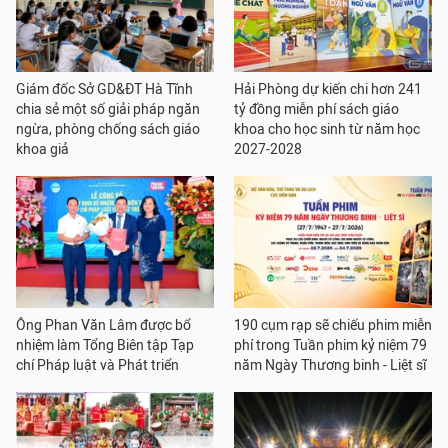
Giám đốc Sở GD&ĐT Hà Tĩnh
Hải Phòng dự kiến chi hơn 241
chia sẻ một số giải pháp ngăn
tỷ đồng miễn phí sách giáo
ngừa, phòng chống sách giáo
khoa cho học sinh từ năm học
khoa giả
2027-2028
Ông Phan Văn Lâm được bổ
190 cụm rạp sẽ chiếu phim miễn
nhiệm làm Tổng Biên tập Tạp
phí trong Tuần phim kỷ niệm 79
chí Pháp luật và Phát triển
năm Ngày Thương binh - Liệt sĩ