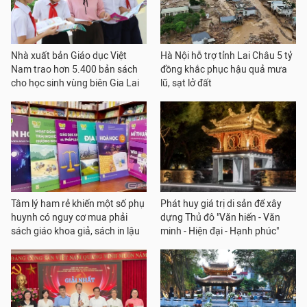
Nhà xuất bản Giáo dục Việt
Hà Nội hỗ trợ tỉnh Lai Châu 5 tỷ
Nam trao hơn 5.400 bản sách
đồng khắc phục hậu quả mưa
cho học sinh vùng biên Gia Lai
lũ, sạt lở đất
Tâm lý ham rẻ khiến một số phụ
Phát huy giá trị di sản để xây
huynh có nguy cơ mua phải
dựng Thủ đô "Văn hiến - Văn
sách giáo khoa giả, sách in lậu
minh - Hiện đại - Hạnh phúc"