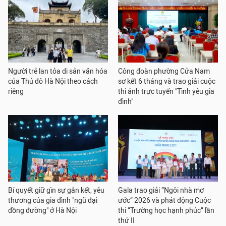
Người trẻ lan tỏa di sản văn hóa
Công đoàn phường Cửa Nam
của Thủ đô Hà Nội theo cách
sơ kết 6 tháng và trao giải cuộc
riêng
thi ảnh trực tuyến "Tình yêu gia
đình"
Bí quyết giữ gìn sự gắn kết, yêu
Gala trao giải “Ngôi nhà mơ
thương của gia đình "ngũ đại
ước” 2026 và phát động Cuộc
đồng đường" ở Hà Nội
thi “Trường học hạnh phúc” lần
thứ II