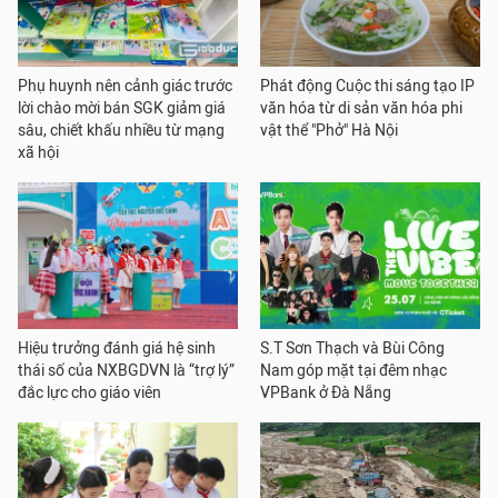
Phụ huynh nên cảnh giác trước
Phát động Cuộc thi sáng tạo IP
lời chào mời bán SGK giảm giá
văn hóa từ di sản văn hóa phi
sâu, chiết khấu nhiều từ mạng
vật thể "Phở" Hà Nội
xã hội
Hiệu trưởng đánh giá hệ sinh
S.T Sơn Thạch và Bùi Công
thái số của NXBGDVN là “trợ lý”
Nam góp mặt tại đêm nhạc
đắc lực cho giáo viên
VPBank ở Đà Nẵng