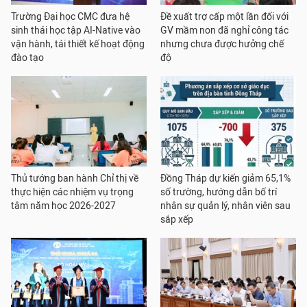
Trường Đại học CMC đưa hệ
Đề xuất trợ cấp một lần đối với
sinh thái học tập AI-Native vào
GV mầm non đã nghỉ công tác
vận hành, tái thiết kế hoạt động
nhưng chưa được hưởng chế
đào tạo
độ
Thủ tướng ban hành Chỉ thị về
Đồng Tháp dự kiến giảm 65,1%
thực hiện các nhiệm vụ trọng
số trường, hướng dẫn bố trí
tâm năm học 2026-2027
nhân sự quản lý, nhân viên sau
sắp xếp