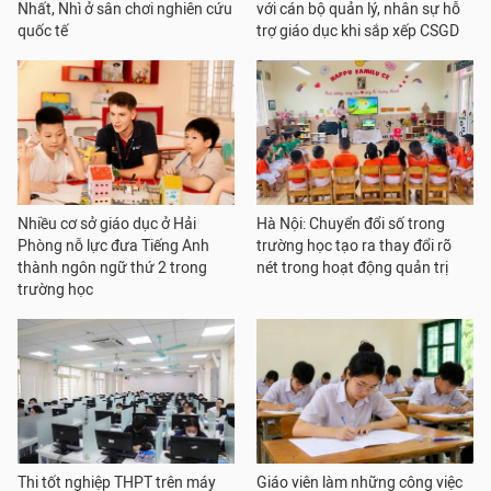
Nhất, Nhì ở sân chơi nghiên cứu
với cán bộ quản lý, nhân sự hỗ
quốc tế
trợ giáo dục khi sắp xếp CSGD
Nhiều cơ sở giáo dục ở Hải
Hà Nội: Chuyển đổi số trong
Phòng nỗ lực đưa Tiếng Anh
trường học tạo ra thay đổi rõ
thành ngôn ngữ thứ 2 trong
nét trong hoạt động quản trị
trường học
Thi tốt nghiệp THPT trên máy
Giáo viên làm những công việc