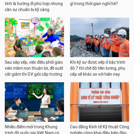
tính là hướng đi phù hợp nhưng
gì trong thời gian nghỉ hè?
cần sự chuẩn bị kỹ càng
Sau sắp xếp, việc điều phối giáo
Khi kỹ sư được xếp ở bậc trình
viên mầm non thuận lợi, đề xuất
độ 7 thì chế độ tiền lương, phụ
cắt giảm thi GV giỏi cấp trường
cấp sẽ khác so với hiện nay
Nhiều điểm mới trong Khung
Cao đẳng Kinh tế Kỹ thuật Công
trình độ quốc gia Việt Nam có
nghiệp công khai điều kiện đào