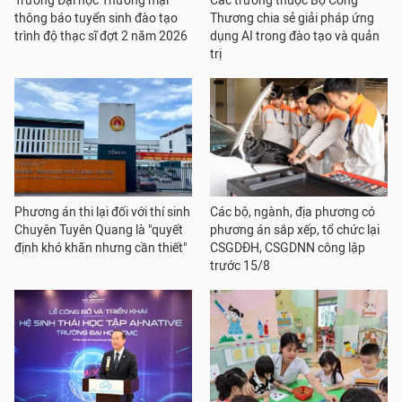
Trường Đại học Thương mại
Các trường thuộc Bộ Công
thông báo tuyển sinh đào tạo
Thương chia sẻ giải pháp ứng
trình độ thạc sĩ đợt 2 năm 2026
dụng AI trong đào tạo và quản
trị
Phương án thi lại đối với thí sinh
Các bộ, ngành, địa phương có
Chuyên Tuyên Quang là "quyết
phương án sắp xếp, tổ chức lại
định khó khăn nhưng cần thiết"
CSGDĐH, CSGDNN công lập
trước 15/8