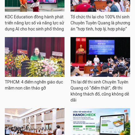
KDC Education đồng hành phát
Tổ chức thi lại cho 100% thí sinh
triển năng lực số và năng lực sử
Chuyên Tuyên Quang là phương
dụng AI cho học sinh phổ thông
án “hợp tình, hợp lý, hợp pháp”
TPHCM: 4 điểm nghẽn giáo dục
Thi lại để thi sinh Chuyên Tuyên
mầm non cần tháo gỡ
Quang có “điểm thật”, đề thi
không thách đố, cũng không dễ
dãi