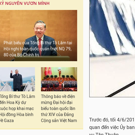
KỶ NGUYÊN VƯƠN MÌNH
Phát biểu của Tổng Bí thư Tô Lâm tại
Hội nghị toàn quốc quán triệt NQ 79,
80 của Bộ Chính trị
Tổng Bí thư Tô Lâm
Thông báo về điện
đến Hoa Kỳ dự
mừng Đại hội đại
cuộc họp khai mạc
biểu toàn quốc lần
Hội đồng Hòa bình
thứ XIV của Đảng
Trước đó, tối 4/6/201
về Gaza
Cộng sản Việt Nam
quan đến việc Ủy ban
vụ Tân Thuận.