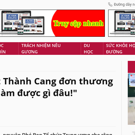
Đường dây n
ÓC
TRÁCH NHIỆM NÊU
DU
SỨC KHỎE H
HÌN
GƯƠNG
HỌC
ĐƯỜNG
t Thành Cang đơn thương
làm được gì đâu!"