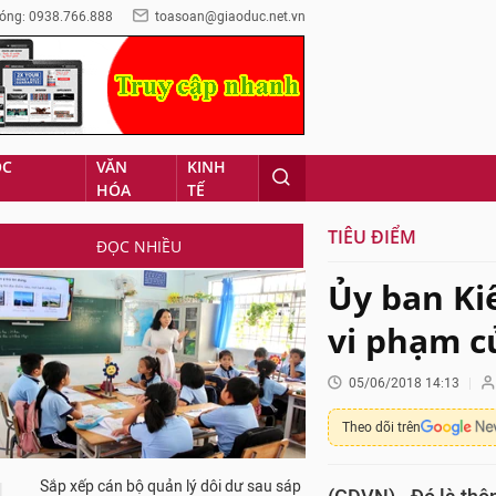
óng: 0938.766.888
toasoan@giaoduc.net.vn
ỌC
VĂN
KINH
HÓA
TẾ
TIÊU ĐIỂM
ĐỌC NHIỀU
Ủy ban Ki
vi phạm c
05/06/2018 14:13
Theo dõi trên
Sắp xếp cán bộ quản lý dôi dư sau sáp