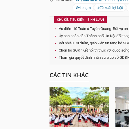
#vi phạm
#đề xuất kỷ luật
CHỦ ĐỀ: TIÊU ĐIỂM - BÌNH LUẬN
Vụ điểm 10 Toán ở Tuyên Quang: Rút vụ án 
Ủy ban nhân dân Thành phố Hà Nội đối thoại
Với nhiều ưu điểm, giáo viên tin rằng bộ S
Chọn bộ SGK “Kết nối tri thức với cuộc sống
Tham gia quyết định nhân sự ở cơ sở GDĐH
CÁC TIN KHÁC