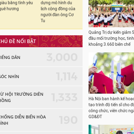
giàu bằng tình yêu
dựng mô hình du
quê hương
lịch cộng đồng của
người đàn ông Cơ
Tu
Quảng Trị dự kiến giảm 
đầu mối trường học, tinh
CHỦ ĐỀ NỔI BẬT
khoảng 3.660 biên chế
3,000
TIẾNG DÂN
1,114
GÓC NHÌN
1,333
TỪ HỘI TRƯỜNG DIÊN
Hà Nội ban hành kế hoạ
HỒNG
tạo trình độ tiến sĩ cho đ
công chức, viên chức n
190
CHỐNG DIỄN BIẾN HÒA
GD&ĐT
BÌNH