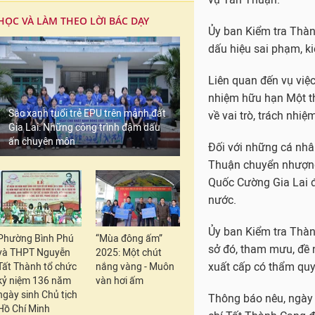
HỌC VÀ LÀM THEO LỜI BÁC DẠY
Ủy ban Kiểm tra Thàn
dấu hiệu sai phạm, ki
Liên quan đến vụ việc
nhiệm hữu hạn Một th
Sắc xanh tuổi trẻ EPU trên mảnh đất
về vai trò, trách nhi
Gia Lai: Những công trình đậm dấu
ấn chuyên môn
Đối với những cá nhâ
Thuận chuyển nhượng
Quốc Cường Gia Lai đ
nước.
Ủy ban Kiểm tra Thành
Phường Bình Phú
“Mùa đông ấm”
sở đó, tham mưu, đề 
và THPT Nguyễn
2025: Một chút
xuất cấp có thẩm quyề
Tất Thành tổ chức
nắng vàng - Muôn
kỷ niệm 136 năm
vàn hơi ấm
ngày sinh Chủ tịch
Thông báo nêu, ngày
Hồ Chí Minh