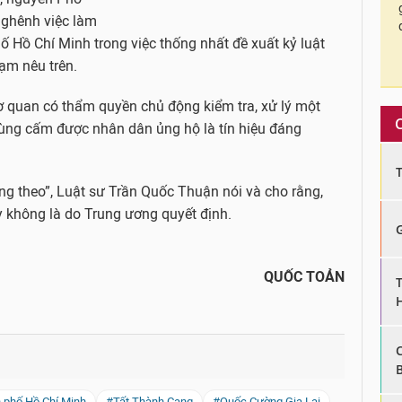
ghênh việc làm
Hồ Chí Minh trong việc thống nhất đề xuất kỷ luật
ạm nêu trên.
 quan có thẩm quyền chủ động kiểm tra, xử lý một
vùng cấm được nhân dân ủng hộ là tín hiệu đáng
ng theo”, Luật sư Trần Quốc Thuận nói và cho rằng,
y không là do Trung ương quyết định.
QUỐC TOẢN
h phố Hồ Chí Minh
#Tất Thành Cang
#Quốc Cường Gia Lai