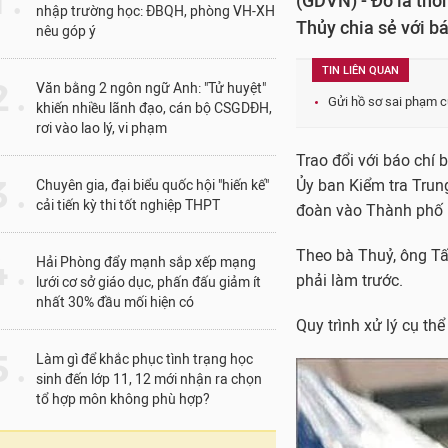
1 .
(GDVN) - Đó là thô
nhập trường học: ĐBQH, phòng VH-XH
Thủy chia sẻ với bá
nêu góp ý
TIN LIÊN QUAN
 .
Văn bằng 2 ngôn ngữ Anh: "Tử huyệt"
Gửi hồ sơ sai phạm c
khiến nhiều lãnh đạo, cán bộ CSGDĐH,
rơi vào lao lý, vi phạm
Trao đổi với báo chí
 .
Ủy ban Kiểm tra Trun
Chuyên gia, đại biểu quốc hội "hiến kế"
cải tiến kỳ thi tốt nghiệp THPT
đoàn vào Thành phố H
Theo bà Thuỷ, ông Tấ
 .
Hải Phòng đẩy mạnh sắp xếp mạng
phải làm trước.
lưới cơ sở giáo dục, phấn đấu giảm ít
nhất 30% đầu mối hiện có
Quy trình xử lý cụ th
 .
Làm gì để khắc phục tình trạng học
sinh đến lớp 11, 12 mới nhận ra chọn
tổ hợp môn không phù hợp?