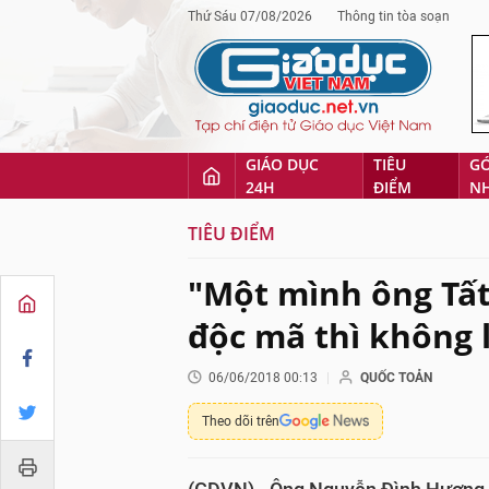
Thứ Sáu 07/08/2026
Thông tin tòa soạn
GIÁO DỤC
TIÊU
G
24H
ĐIỂM
N
TIÊU ĐIỂM
"Một mình ông Tấ
độc mã thì không 
06/06/2018 00:13
QUỐC TOẢN
Theo dõi trên