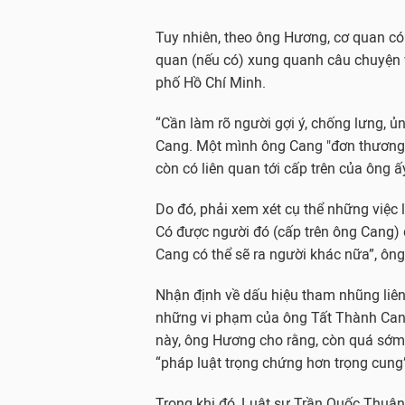
Tuy nhiên, theo ông Hương, cơ quan có
quan (nếu có) xung quanh câu chuyện 
phố Hồ Chí Minh.
“Cần làm rõ người gợi ý, chống lưng, ủ
Cang. Một mình ông Cang "đơn thương đ
còn có liên quan tới cấp trên của ông ấ
Do đó, phải xem xét cụ thể những việc l
Có được người đó (cấp trên ông Cang)
Cang có thể sẽ ra người khác nữa”, ô
Nhận định về dấu hiệu tham nhũng liê
những vi phạm của ông Tất Thành Cang
này, ông Hương cho rằng, còn quá sớm 
“pháp luật trọng chứng hơn trọng cung
Trong khi đó, Luật sư Trần Quốc Thuậ