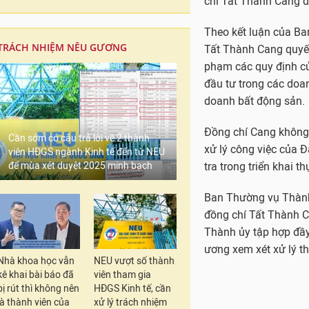
chí Tất Thành Cang 
Theo kết luận của Ba
TRÁCH NHIỆM NÊU GƯƠNG
Tất Thành Cang quyết
phạm các quy định củ
đầu tư trong các doa
doanh bất động sản.
Đồng chí Cang không 
Cần sớm có câu trả lời về 2 thành
xử lý công việc của 
viên HĐGS ngành Kinh tế đến từ NEU
để mùa xét duyệt 2025 minh bạch
tra trong triển khai t
Ban Thường vụ Thành 
đồng chí Tất Thành C
Thành ủy tập hợp đầy 
ương xem xét xử lý t
Nhà khoa học vẫn
NEU vượt số thành
kê khai bài báo đã
viên tham gia
bị rút thì không nên
HĐGS Kinh tế, cần
là thành viên của
xử lý trách nhiệm