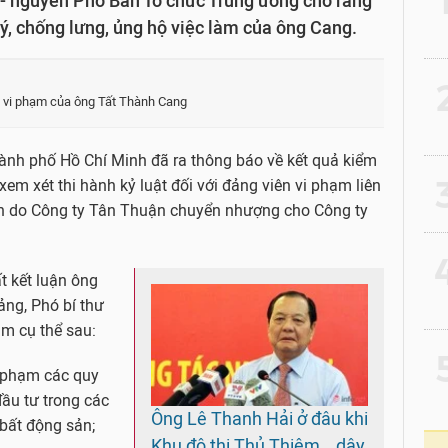
- nguyên Phó Ban Tổ chức Trung ương cho rằng
ý, chống lưng, ủng hộ việc làm của ông Cang.
2
ụ vi phạm của ông Tất Thành Cang
ành phố Hồ Chí Minh đã ra thông báo về kết quả kiểm
3
xem xét thi hành kỷ luật đối với đảng viên vi phạm liên
n do Công ty Tân Thuận chuyển nhượng cho Công ty
4
 kết luận ông
ảng, Phó bí thư
m cụ thể sau:
5
 phạm các quy
đầu tư trong các
Ông Lê Thanh Hải ở đâu khi
bất động sản;
Khu đô thị Thủ Thiêm… dậy