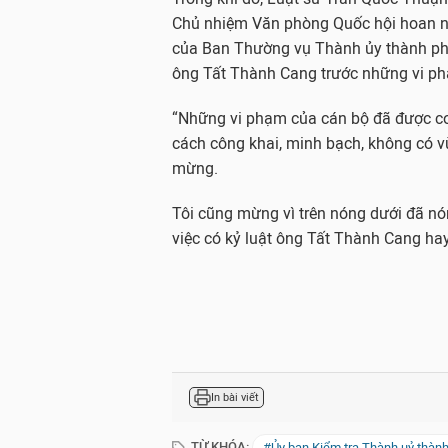
Chủ nhiệm Văn phòng Quốc hội hoan n
của Ban Thường vụ Thành ủy thành phố 
ông Tất Thành Cang trước những vi ph
“Những vi phạm của cán bộ đã được cơ
cách công khai, minh bạch, không có 
mừng.
Tôi cũng mừng vì trên nóng dưới đã nó
việc có kỷ luật ông Tất Thành Cang ha
In bài viết
TỪ KHÓA:
#Ủy ban Kiểm tra Thành uỷ thàn