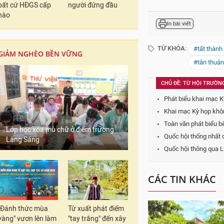
bất cứ HĐGS cấp
người đứng đầu
nào
In bài viết
TỪ KHÓA:
#tất thành
GIẢM NGHÈO BỀN VỮNG
#tân thuận
CHỦ ĐỀ: TỪ HỘI TRƯỜN
Phát biểu khai mạc K
Khai mạc Kỳ họp khôn
Toàn văn phát biểu b
Lớp học xóa mù chữ ở điểm trường
Quốc hội thống nhất 
Làng Sáng
Quốc hội thông qua L
CÁC TIN KHÁC
"Đánh thức mùa
Từ xuất phát điểm
vàng" vươn lên làm
"tay trắng" đến xây