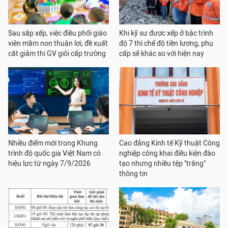
Sau sắp xếp, việc điều phối giáo
Khi kỹ sư được xếp ở bậc trình
viên mầm non thuận lợi, đề xuất
độ 7 thì chế độ tiền lương, phụ
cắt giảm thi GV giỏi cấp trường
cấp sẽ khác so với hiện nay
Nhiều điểm mới trong Khung
Cao đẳng Kinh tế Kỹ thuật Công
trình độ quốc gia Việt Nam có
nghiệp công khai điều kiện đào
hiệu lực từ ngày 7/9/2026
tạo nhưng nhiều tệp "trắng"
thông tin