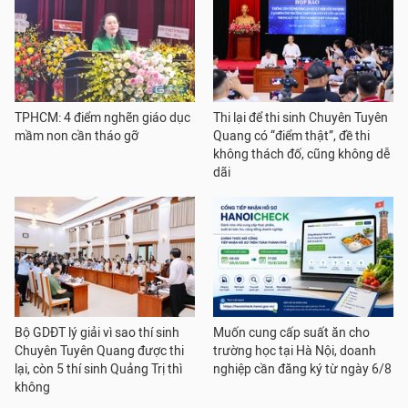
TPHCM: 4 điểm nghẽn giáo dục
Thi lại để thi sinh Chuyên Tuyên
mầm non cần tháo gỡ
Quang có “điểm thật”, đề thi
không thách đố, cũng không dễ
dãi
Bộ GDĐT lý giải vì sao thí sinh
Muốn cung cấp suất ăn cho
Chuyên Tuyên Quang được thi
trường học tại Hà Nội, doanh
lại, còn 5 thí sinh Quảng Trị thì
nghiệp cần đăng ký từ ngày 6/8
không