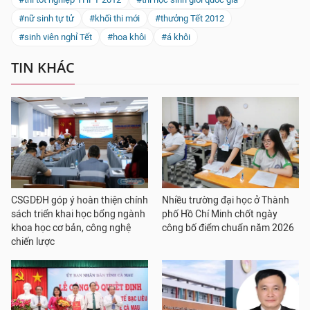
#nữ sinh tự tử
#khối thi mới
#thưởng Tết 2012
#sinh viên nghỉ Tết
#hoa khôi
#á khôi
TIN KHÁC
CSGDĐH góp ý hoàn thiện chính
Nhiều trường đại học ở Thành
sách triển khai học bổng ngành
phố Hồ Chí Minh chốt ngày
khoa học cơ bản, công nghệ
công bố điểm chuẩn năm 2026
chiến lược