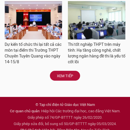
Dự kiến tổ chức thi lại tất cả các
Thi tốt nghiệp THPT trên máy
môn tại điểm thi Trường THPT
tính: Hạ tầng công nghệ, chất
Chuyên Tuyên Quang vào ngày
lượng ngân hàng đề thi là yếu tố
14-15/8
cốt lõi
XEM TIẾP
© Tạp chí điện tử Giáo dục Việt Nam
Cơ quan chủ quản
: Hiệp hội Các trường đại học, cao đẳng Việt Nam.
Giấy phép số 74/GP-BTTTT ngày 26/02/2020.
Giấy phép sửa đổi, bổ sung số 50/GP-BTTTT ngày 05/03/2024.