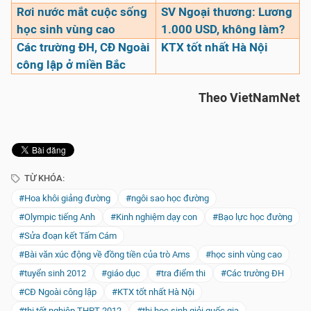
Rơi nước mắt cuộc sống
SV Ngoại thương: Lương
học sinh vùng cao
1.000 USD, không làm?
Các trường ĐH, CĐ Ngoài
KTX tốt nhất Hà Nội
công lập ở miền Bắc
Theo VietNamNet
TỪ KHÓA:
#Hoa khôi giảng đường
#ngôi sao học đường
#Olympic tiếng Anh
#Kinh nghiệm dạy con
#Bạo lực học đường
#Sửa đoạn kết Tấm Cám
#Bài văn xúc động về đồng tiền của trò Ams
#học sinh vùng cao
#tuyển sinh 2012
#giáo dục
#tra điểm thi
#Các trường ĐH
#CĐ Ngoài công lập
#KTX tốt nhất Hà Nội
#thi tốt nghiệp THPT 2012
#thi học sinh giỏi quốc gia