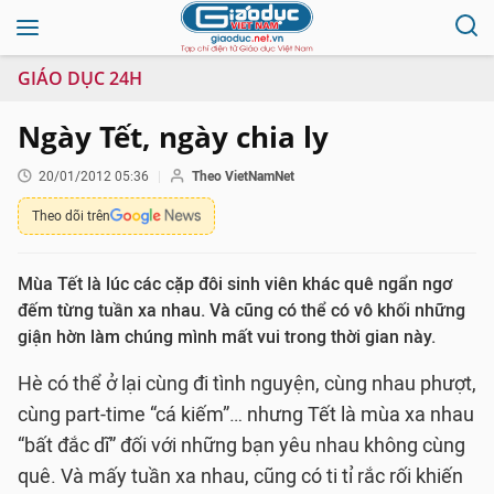
GIÁO DỤC 24H
Ngày Tết, ngày chia ly
20/01/2012 05:36
Theo VietNamNet
Theo dõi trên
Mùa Tết là lúc các cặp đôi sinh viên khác quê ngẩn ngơ
đếm từng tuần xa nhau. Và cũng có thể có vô khối những
giận hờn làm chúng mình mất vui trong thời gian này.
Hè có thể ở lại cùng đi tình nguyện, cùng nhau phượt,
cùng part-time “cá kiếm”… nhưng Tết là mùa xa nhau
“bất đắc dĩ” đối với những bạn yêu nhau không cùng
quê. Và mấy tuần xa nhau, cũng có ti tỉ rắc rối khiến