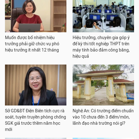
Muốn được bổ nhiệm hiệu
Hiệu trưởng, chuyên gia góp ý
trưởng phải giữ chức vụ phó
để kỳ thi tốt nghiệp THPT trên
hiệu trưởng ít nhất 12 tháng
máy tính bảo đảm công bằng,
hiệu quả
Sở GD&ĐT Điện Biên tích cực rà
Nghệ An: Có trường điểm chuẩn
soát, tuyên truyền phòng chống
vào 10 chưa đến 3 điểm/môn,
SGK giả trước thềm năm học
lãnh đạo nhà trường nói gì?
mới