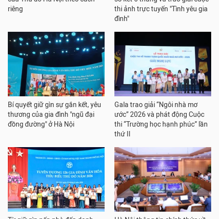
riêng
thi ảnh trực tuyến "Tình yêu gia
đình"
Bí quyết giữ gìn sự gắn kết, yêu
Gala trao giải “Ngôi nhà mơ
thương của gia đình "ngũ đại
ước” 2026 và phát động Cuộc
đồng đường" ở Hà Nội
thi “Trường học hạnh phúc” lần
thứ II