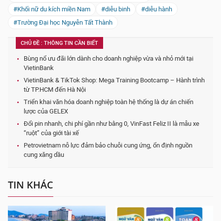
#Khối nữ du kích miền Nam
#diễu binh
#diễu hành
#Trường Đại học Nguyễn Tất Thành
CHỦ ĐỀ : THÔNG TIN CẦN BIẾT
Bùng nổ ưu đãi lớn dành cho doanh nghiệp vừa và nhỏ mới tại
VietinBank
VietinBank & TikTok Shop: Mega Training Bootcamp – Hành trình
từ TP.HCM đến Hà Nội
Triển khai văn hóa doanh nghiệp toàn hệ thống là dự án chiến
lược của GELEX
Đổi pin nhanh, chi phí gần như bằng 0, VinFast Feliz II là mẫu xe
“ruột” của giới tài xế
Petrovietnam nỗ lực đảm bảo chuỗi cung ứng, ổn định nguồn
cung xăng dầu
TIN KHÁC