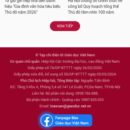
Từ giữ gìn nếp nhà đến danh
Hà Nội thông tin chính thức về
hiệu "Gia đình văn hóa tiêu biểu
công bố Quy hoạch tổng thể
Thủ đô năm 2026"
Thủ đô tầm nhìn 100 năm
XEM TIẾP
© Tạp chí điện tử Giáo dục Việt Nam
Cơ quan chủ quản
: Hiệp hội Các trường đại học, cao đẳng Việt Nam.
Giấy phép số 74/GP-BTTTT ngày 26/02/2020.
Giấy phép sửa đổi, bổ sung số 50/GP-BTTTT ngày 05/03/2024.
Phó Chủ tịch Hiệp hội, Tổng Biên tập
: Nguyễn Tiến Bình
ĐC: Tầng 3 Khu A, Phòng 3,4 số 141 Lê Duẩn, P.Cửa Nam, TP.Hà Nội
Liên hệ: Bộ phận nội dung: 0938.766.888;
Bộ phận Hành chính - Quảng cáo: 0987.835.033
Email:
toasoan@giaoduc.net.vn