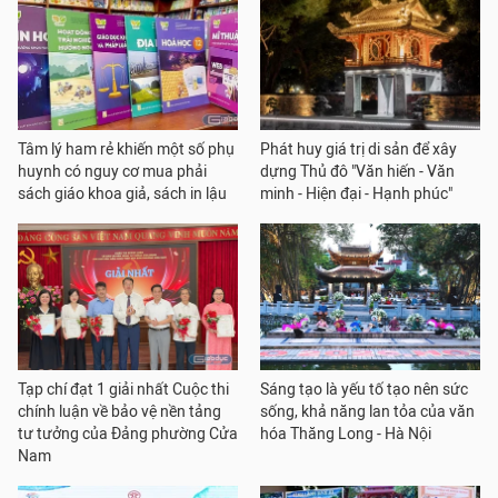
Tâm lý ham rẻ khiến một số phụ
Phát huy giá trị di sản để xây
huynh có nguy cơ mua phải
dựng Thủ đô "Văn hiến - Văn
sách giáo khoa giả, sách in lậu
minh - Hiện đại - Hạnh phúc"
Tạp chí đạt 1 giải nhất Cuộc thi
Sáng tạo là yếu tố tạo nên sức
chính luận về bảo vệ nền tảng
sống, khả năng lan tỏa của văn
tư tưởng của Đảng phường Cửa
hóa Thăng Long - Hà Nội
Nam