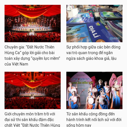
Chuyên gia: “Đất Nước Thiên
Sự phối hợp giữa các bên đóng
Hùng Ca” góp lời giải cho bài
vai trò quan trọng để ngăn
toán xây dựng “quyền lực mềm”
ngừa sách giáo khoa giả, lậu
của Việt Nam
Giới chuyên môn trầm trồ với
Từ sân khấu cộng đồng đến
đại sử thi sân khấu đậm đặc
hành trình kết nối lịch sử với đời
chất Việt “Đất Nước Thiên Hùng
sống hôm nay