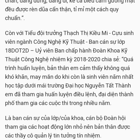
chân, dáng đứng, dáng đi, kể cả biểu cảm gương mặt
đều được rèn dũa cẩn thận, tỉ mỉ một cách quy
chuẩn.”.
Còn với Tiểu đội trưởng Thạch Thị Kiều Mi - Cựu sinh
viên ngành Công Nghệ Kỹ Thuật - Ban cán sự lớp
18DOT2D – Uỷ viên Ban chấp hành Đoàn Khoa Kỹ
Thuật Công Nghệ nhiệm kỳ 2018-2020 chia sẻ: “Quá
trình huấn luyện, bản thân em cảm thấy không quá
khó khăn, may mắn do khi còn là sinh viên năm nhất
học tập dưới mái trường Đại học Nguyễn Tất Thành
em đã tham gia huấn luyện điều lệnh, đại diện thành
phố tham gia các cuộc thi trong nhiều năm.
Là ban cán sự của lớp/của khoa, cán bộ Đoàn hội
tham gia các hoạt động lớn nhỏ nên bản thân được
các thầy cô quản lý tin tưởng tín nhiệm.