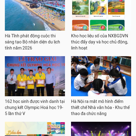
Hà Tĩnh phát động cuộc thi
Kho học liệu số của NXBGDVN
sáng tạo Bộ nhận diện du lịch
thúc đẩy dạy và học chủ động,
tỉnh năm 2026
linh hoạt
162 học sinh được vinh danh tại
Hà Nội ra mắt mô hình điểm
chung kết Olympic Hoá học 19-
thiết chế Nhà văn hóa - Khu thể
5 lần thứ V
thao đa chức năng