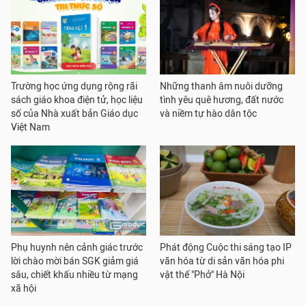
Trường học ứng dụng rộng rãi
Những thanh âm nuôi dưỡng
sách giáo khoa điện tử, học liệu
tình yêu quê hương, đất nước
số của Nhà xuất bản Giáo dục
và niềm tự hào dân tộc
Việt Nam
Phụ huynh nên cảnh giác trước
Phát động Cuộc thi sáng tạo IP
lời chào mời bán SGK giảm giá
văn hóa từ di sản văn hóa phi
sâu, chiết khấu nhiều từ mạng
vật thể "Phở" Hà Nội
xã hội