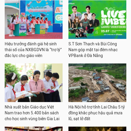
Hiệu trưởng đánh giá hệ sinh
S.T Sơn Thạch và Bùi Công
thái số của NXBGDVN là “trợ lý”
Nam góp mặt tại đêm nhạc
đắc lực cho giáo viên
VPBank ở Đà Nẵng
Nhà xuất bản Giáo dục Việt
Hà Nội hỗ trợ tỉnh Lai Châu 5 tỷ
Nam trao hơn 5.400 bản sách
đồng khắc phục hậu quả mưa
cho học sinh vùng biên Gia Lai
lũ, sạt lở đất