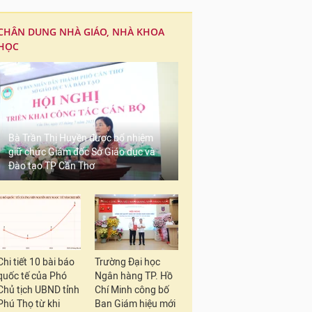
CHÂN DUNG NHÀ GIÁO, NHÀ KHOA
HỌC
Bà Trần Thị Huyền được bổ nhiệm
giữ chức Giám đốc Sở Giáo dục và
Đào tạo TP Cần Thơ
Chi tiết 10 bài báo
Trường Đại học
quốc tế của Phó
Ngân hàng TP. Hồ
Chủ tịch UBND tỉnh
Chí Minh công bố
Phú Thọ từ khi
Ban Giám hiệu mới