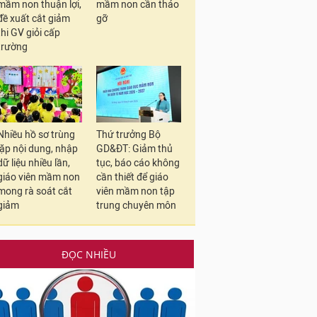
mầm non thuận lợi,
mầm non cần tháo
đề xuất cắt giảm
gỡ
thi GV giỏi cấp
trường
Nhiều hồ sơ trùng
Thứ trưởng Bộ
lặp nội dung, nhập
GD&ĐT: Giảm thủ
dữ liệu nhiều lần,
tục, báo cáo không
giáo viên mầm non
cần thiết để giáo
mong rà soát cắt
viên mầm non tập
giảm
trung chuyên môn
ĐỌC NHIỀU