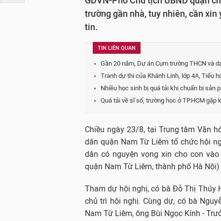
GDVN-Phó Chủ tịch UBND quận cho b
trường gần nhà, tuy nhiên, cần xin
tin.
TIN LIÊN QUAN
Gần 20 năm, Dự án Cụm trường THCN và dạy
Tranh dự thi của Khánh Linh, lớp 4A, Tiểu 
Nhiều học sinh bị quá tải khi chuẩn bị sản
Quá tải về sĩ số, trường học ở TP.HCM gặp 
Chiều ngày 23/8, tại Trung tâm Văn 
dân quận Nam Từ Liêm tổ chức hội ng
dân có nguyện vọng xin cho con vào
quận Nam Từ Liêm, thành phố Hà Nội)
Tham dự hội nghị, có bà Đỗ Thị Thúy
chủ trì hội nghị. Cùng dự, có bà Ngu
Nam Từ Liêm, ông Bùi Ngọc Kính - Tr