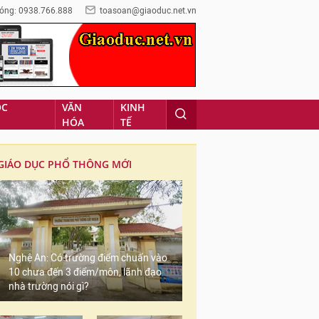
óng: 0938.766.888
toasoan@giaoduc.net.vn
ỌC
VĂN
KINH
HÓA
TẾ
GIÁO DỤC PHỔ THÔNG MỚI
Nghệ An: Có trường điểm chuẩn vào
10 chưa đến 3 điểm/môn, lãnh đạo
nhà trường nói gì?