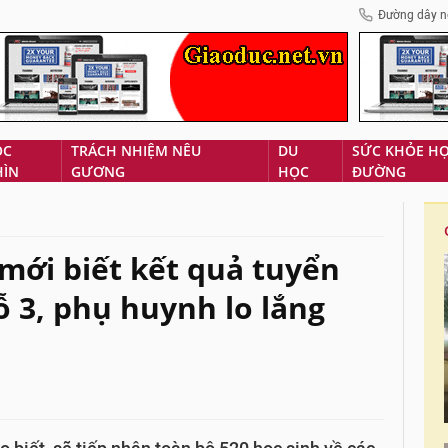
Đường dây n
ÓC
TRÁCH NHIỆM NÊU
DU
SỨC KHỎE H
HÌN
GƯƠNG
HỌC
ĐƯỜNG
 mới biết kết quả tuyển
ỗ 3, phụ huynh lo lắng