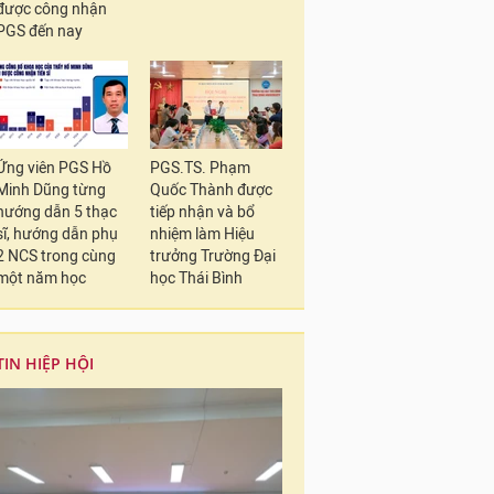
được công nhận
PGS đến nay
Ứng viên PGS Hồ
PGS.TS. Phạm
Minh Dũng từng
Quốc Thành được
hướng dẫn 5 thạc
tiếp nhận và bổ
sĩ, hướng dẫn phụ
nhiệm làm Hiệu
2 NCS trong cùng
trưởng Trường Đại
một năm học
học Thái Bình
TIN HIỆP HỘI