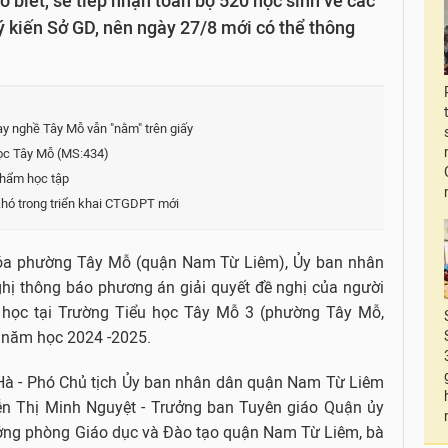
iết, sẽ tiếp nhận toàn bộ 520 học sinh về các
 ý kiến Sở GD, nên ngày 27/8 mới có thể thông
 nghề Tây Mỗ vẫn "nằm" trên giấy
học Tây Mỗ (MS:434)
 phẩm học tập
khó trong triển khai CTGDPT mới
hóa phường Tây Mỗ (quận Nam Từ Liêm), Ủy ban nhân
hị thông báo phương án giải quyết đề nghị của người
 học tại Trường Tiểu học Tây Mỗ 3 (phường Tây Mỗ,
 năm học 2024 -2025.
 Hà - Phó Chủ tịch Ủy ban nhân dân quận Nam Từ Liêm
yễn Thị Minh Nguyệt - Trưởng ban Tuyên giáo Quận ủy
ưởng phòng Giáo dục và Đào tạo quận Nam Từ Liêm, bà