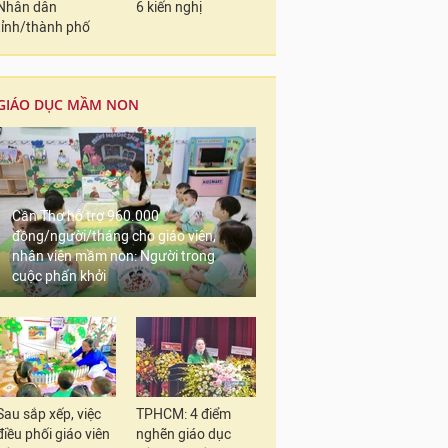
Nhân dân
6 kiến nghị
tỉnh/thành phố
GIÁO DỤC MẦM NON
Cần Thơ hỗ trợ 960.000
đồng/người/tháng cho giáo viên,
nhân viên mầm non: Người trong
cuộc phấn khởi
Sau sắp xếp, việc
TPHCM: 4 điểm
điều phối giáo viên
nghẽn giáo dục