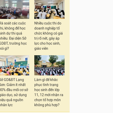
Rà soát các cuộc
Nhiều cuộc thi do
thi, không để học
doanh nghiệp tổ
sinh dự thi quá
chức không có giá
nhiều: Đại diện Sở
trị rõ nét, gây áp
GDĐT, trường học
lực cho học sinh,
nói gì?
giáo viên
Sở GD&ĐT Lạng
Làm gì để khắc
Sơn: Giảm ít nhất
phục tình trạng
30% đầu mối cơ sở
học sinh đến lớp
giáo dục, sử dụng
11, 12 mới nhận ra
hiệu quả nguồn
chọn tổ hợp môn
nhân lực
không phù hợp?