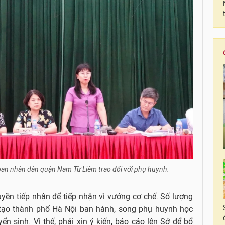
ban nhân dân quận Nam Từ Liêm trao đổi với phụ huynh.
yền tiếp nhận để tiếp nhận vì vướng cơ chế. Số lượng
 tạo thành phố Hà Nội ban hành, song phụ huynh học
n sinh. Vì thế, phải xin ý kiến, báo cáo lên Sở để bổ