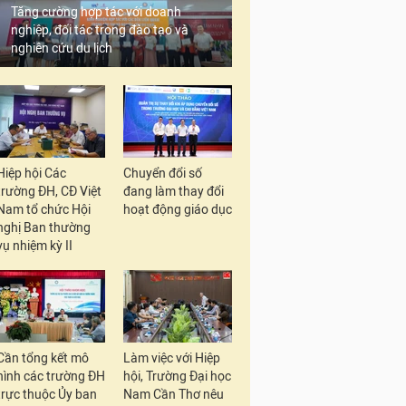
Tăng cường hợp tác với doanh
nghiệp, đối tác trong đào tạo và
nghiên cứu du lịch
Hiệp hội Các
Chuyển đổi số
trường ĐH, CĐ Việt
đang làm thay đổi
Nam tổ chức Hội
hoạt động giáo dục
nghị Ban thường
vụ nhiệm kỳ II
Cần tổng kết mô
Làm việc với Hiệp
hình các trường ĐH
hội, Trường Đại học
trực thuộc Ủy ban
Nam Cần Thơ nêu