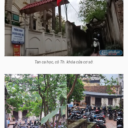
Tan ca học, cô Th. khóa cửa cơ sở.