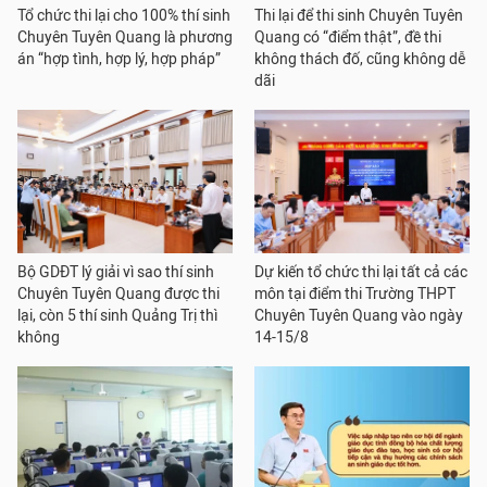
Tổ chức thi lại cho 100% thí sinh
Thi lại để thi sinh Chuyên Tuyên
Chuyên Tuyên Quang là phương
Quang có “điểm thật”, đề thi
án “hợp tình, hợp lý, hợp pháp”
không thách đố, cũng không dễ
dãi
Bộ GDĐT lý giải vì sao thí sinh
Dự kiến tổ chức thi lại tất cả các
Chuyên Tuyên Quang được thi
môn tại điểm thi Trường THPT
lại, còn 5 thí sinh Quảng Trị thì
Chuyên Tuyên Quang vào ngày
không
14-15/8