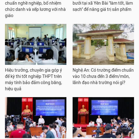
chuẩn nghề nghiệp, bổ nhiệm
bưởi tại xã Yên Bài "làm tốt, làm
chức danh và xếp lương với nhà
sạch" để nâng giá trị sản phẩm
giáo
Hiệu trưởng, chuyên gia góp ý
Nghệ An: Có trường điểm chuẩn
để kỳ thi tốt nghiệp THPT trên
vào 10 chưa đến 3 điểm/môn,
máy tính bảo đảm công bằng,
lãnh đạo nhà trường nói gì?
hiệu quả