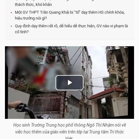
thách thức, khó khăn
Một GV THPT Trần Quang Khải bị “tố” dạy thêm HS chính khóa,
hiệu trưởng nói gì?
Quy định dạy thêm rất rõ, dễ hiểu dễ thực hiện, GV nào vi phạm là
cố tình?
P
l
a
Học sinh Trường Trung học phổ thông Ngô Thì Nhậm nói về
y
việc học thêm của giáo viên trên lớp tại Trung tâm Tri thức
Việt.