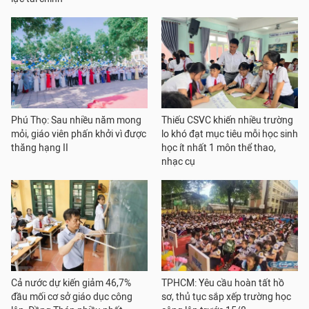
Phú Thọ: Sau nhiều năm mong
Thiếu CSVC khiến nhiều trường
mỏi, giáo viên phấn khởi vì được
lo khó đạt mục tiêu mỗi học sinh
thăng hạng II
học ít nhất 1 môn thể thao,
nhạc cụ
Cả nước dự kiến giảm 46,7%
TPHCM: Yêu cầu hoàn tất hồ
đầu mối cơ sở giáo dục công
sơ, thủ tục sắp xếp trường học