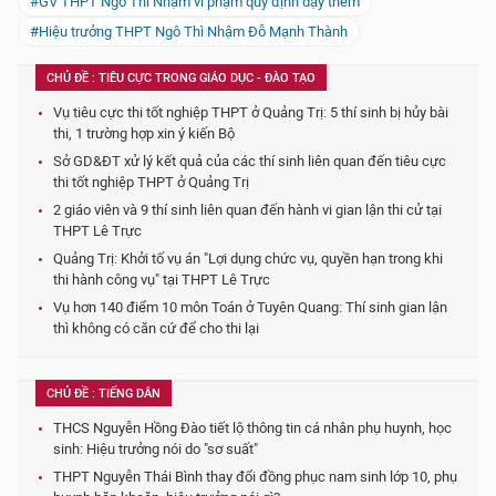
#GV THPT Ngô Thì Nhậm vi phạm quy định dạy thêm
#Hiệu trưởng THPT Ngô Thì Nhậm Đỗ Mạnh Thành
CHỦ ĐỀ : TIÊU CỰC TRONG GIÁO DỤC - ĐÀO TẠO
Vụ tiêu cực thi tốt nghiệp THPT ở Quảng Trị: 5 thí sinh bị hủy bài
thi, 1 trường hợp xin ý kiến Bộ
Sở GD&ĐT xử lý kết quả của các thí sinh liên quan đến tiêu cực
thi tốt nghiệp THPT ở Quảng Trị
2 giáo viên và 9 thí sinh liên quan đến hành vi gian lận thi cử tại
THPT Lê Trực
Quảng Trị: Khởi tố vụ án "Lợi dụng chức vụ, quyền hạn trong khi
thi hành công vụ" tại THPT Lê Trực
Vụ hơn 140 điểm 10 môn Toán ở Tuyên Quang: Thí sinh gian lận
thì không có căn cứ để cho thi lại
CHỦ ĐỀ : TIẾNG DÂN
THCS Nguyễn Hồng Đào tiết lộ thông tin cá nhân phụ huynh, học
sinh: Hiệu trưởng nói do "sơ suất"
THPT Nguyễn Thái Bình thay đổi đồng phục nam sinh lớp 10, phụ