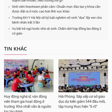
huynh băn khoăn, hiệu trưởng nói gì?
Sinh viên livestream phản cảm: Chuẩn mực đào tạo y khoa cần
được đặt ra ở mức cao hơn lĩnh vực khác
Trường ĐH Y Hà Nội sẽ kỷ luật nghiêm nữ sinh "dọa" lấy ven cho
bệnh nhân trật 3 lần
Vụ bắt trẻ ngủ trước nhà vệ sinh: Chấm dứt hợp đồng lao động 2
cô giáo
TIN KHÁC
Huy động nghệ sĩ, vận động
Hải Phòng: Sắp xếp cơ sở giáo
viên tham gia hoạt động ở
dục dự kiến giảm 544 đầu mối,
trường: Khó nhất vẫn là nguồn
tập trung thực hiện “6 rõ”
lực tài chính