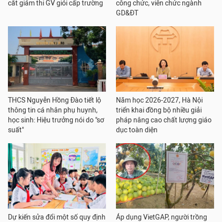
cắt giảm thi GV giỏi cấp trường
công chức, viên chức ngành
GD&ĐT
THCS Nguyễn Hồng Đào tiết lộ
Năm học 2026-2027, Hà Nội
thông tin cá nhân phụ huynh,
triển khai đồng bộ nhiều giải
học sinh: Hiệu trưởng nói do "sơ
pháp nâng cao chất lượng giáo
suất"
dục toàn diện
Dự kiến sửa đổi một số quy định
Áp dụng VietGAP, người trồng