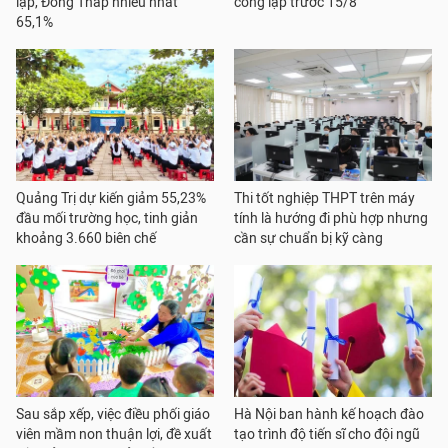
lập, Đồng Tháp nhiều nhất
công lập trước 15/8
65,1%
Quảng Trị dự kiến giảm 55,23%
Thi tốt nghiệp THPT trên máy
đầu mối trường học, tinh giản
tính là hướng đi phù hợp nhưng
khoảng 3.660 biên chế
cần sự chuẩn bị kỹ càng
Sau sắp xếp, việc điều phối giáo
Hà Nội ban hành kế hoạch đào
viên mầm non thuận lợi, đề xuất
tạo trình độ tiến sĩ cho đội ngũ