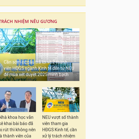
TRÁCH NHIỆM NÊU GƯƠNG
Cần sớm có câu trả lời về 2 thành
viên HĐGS ngành Kinh tế đến từ NEU
để mùa xét duyệt 2025 minh bạch
Nhà khoa học vẫn
NEU vượt số thành
kê khai bài báo đã
viên tham gia
bị rút thì không nên
HĐGS Kinh tế, cần
là thành viên của
xử lý trách nhiệm