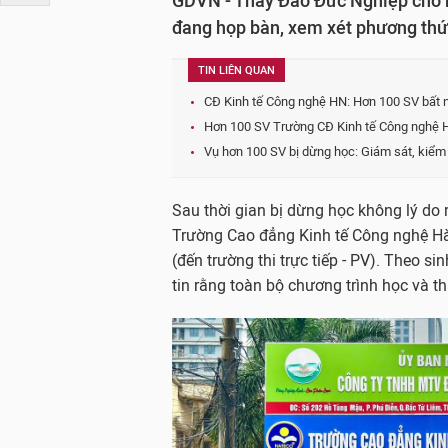
GDVN - Thầy Đào Đức Nghiệp cho b
đang họp bàn, xem xét phương thức
TIN LIÊN QUAN
CĐ Kinh tế Công nghệ HN: Hơn 100 SV bất n
Hơn 100 SV Trường CĐ Kinh tế Công nghệ H
Vụ hơn 100 SV bị dừng học: Giám sát, kiểm 
Sau thời gian bị dừng học không lý do 
Trường Cao đẳng Kinh tế Công nghệ Hà N
(đến trường thi trực tiếp - PV). Theo si
tin rằng toàn bộ chương trình học và thi