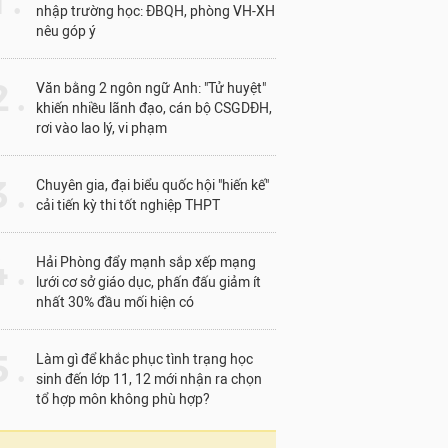
1 .
nhập trường học: ĐBQH, phòng VH-XH
nêu góp ý
 .
Văn bằng 2 ngôn ngữ Anh: "Tử huyệt"
khiến nhiều lãnh đạo, cán bộ CSGDĐH,
rơi vào lao lý, vi phạm
 .
Chuyên gia, đại biểu quốc hội "hiến kế"
cải tiến kỳ thi tốt nghiệp THPT
 .
Hải Phòng đẩy mạnh sắp xếp mạng
lưới cơ sở giáo dục, phấn đấu giảm ít
nhất 30% đầu mối hiện có
 .
Làm gì để khắc phục tình trạng học
sinh đến lớp 11, 12 mới nhận ra chọn
tổ hợp môn không phù hợp?