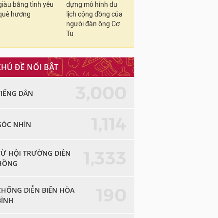
giàu bằng tình yêu
dựng mô hình du
quê hương
lịch cộng đồng của
người đàn ông Cơ
Tu
CHỦ ĐỀ NỔI BẬT
3,000
TIẾNG DÂN
1,114
GÓC NHÌN
1,333
TỪ HỘI TRƯỜNG DIÊN
HỒNG
190
CHỐNG DIỄN BIẾN HÒA
BÌNH