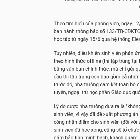
Theo tìm hiểu của phóng viên, ngày 1
ban hành thông báo số 133/TB-CĐKTCNHN
học tập từ ngày 15/6 qua hệ thống Ele
Tuy nhiên, điều khiến sinh viên phản ứ
theo hình thức offline (thi tập trung t
bằng văn bản chính thức, mà chỉ gửi q
cầu thi tập trung còn bao gồm cả nhữn
trước đó, nhà trường cam kết toàn bộ c
tuyến, ngoại trừ học phần Giáo dục qu
Lý do được nhà trường đưa ra là "khôn
sinh viên, vì vậy đã đề xuất phương án 
công nhận điểm cho sinh viên (đối với s
sinh viên đã học xong, cũng sẽ tổ chức th
đảm bảo tính minh bạch, khách quan".