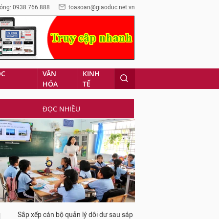
óng: 0938.766.888
toasoan@giaoduc.net.vn
ỌC
VĂN
KINH
HÓA
TẾ
ĐỌC NHIỀU
Sắp xếp cán bộ quản lý dôi dư sau sáp