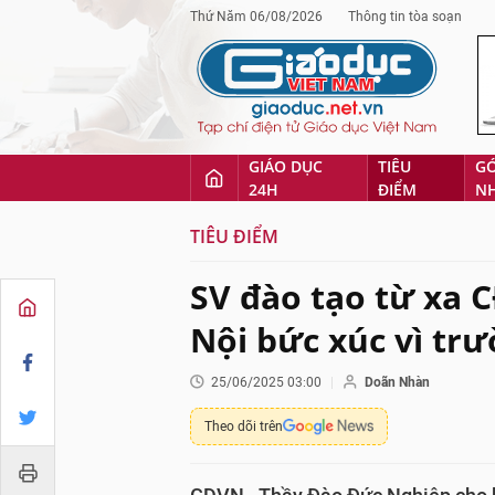
Thứ Năm 06/08/2026
Thông tin tòa soạn
GIÁO DỤC
TIÊU
G
24H
ĐIỂM
N
TIÊU ĐIỂM
SV đào tạo từ xa 
Nội bức xúc vì trư
25/06/2025 03:00
Doãn Nhàn
Theo dõi trên