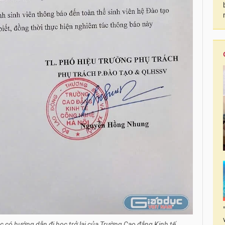
ọc có hướng dẫn đi học trở lại của Trường Cao đẳng Kinh tế