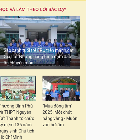
HỌC VÀ LÀM THEO LỜI BÁC DẠY
Sắc xanh tuổi trẻ EPU trên mảnh đất
Gia Lai: Những công trình đậm dấu
ấn chuyên môn
Phường Bình Phú
“Mùa đông ấm”
và THPT Nguyễn
2025: Một chút
Tất Thành tổ chức
nắng vàng - Muôn
kỷ niệm 136 năm
vàn hơi ấm
ngày sinh Chủ tịch
Hồ Chí Minh