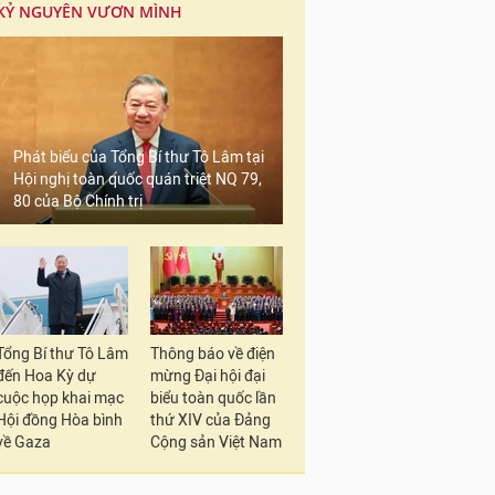
KỶ NGUYÊN VƯƠN MÌNH
Phát biểu của Tổng Bí thư Tô Lâm tại
Hội nghị toàn quốc quán triệt NQ 79,
80 của Bộ Chính trị
Tổng Bí thư Tô Lâm
Thông báo về điện
đến Hoa Kỳ dự
mừng Đại hội đại
cuộc họp khai mạc
biểu toàn quốc lần
Hội đồng Hòa bình
thứ XIV của Đảng
về Gaza
Cộng sản Việt Nam