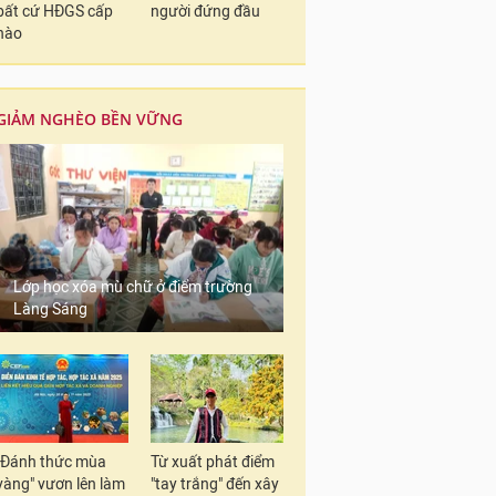
bất cứ HĐGS cấp
người đứng đầu
nào
GIẢM NGHÈO BỀN VỮNG
Lớp học xóa mù chữ ở điểm trường
Làng Sáng
"Đánh thức mùa
Từ xuất phát điểm
vàng" vươn lên làm
"tay trắng" đến xây