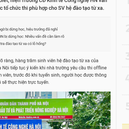
iết, hiện Trường CĐ Kinh tế Công nghệ HN vẫn
 tổ chức thi phù hợp cho SV hệ đào tạo từ xa.
2
gờ bị dừng học, hiệu trưởng đã nghỉ
N bị dừng học: Nhiều vấn đề cần làm rõ
tra đào tạo từ xa có lỗ hổng?
3
rõ ràng, hàng trăm sinh viên hệ đào tạo từ xa của
ội tiếp tục ý kiến khi nhà trường yêu cầu thi offline
4
nh viên, trước đó khi tuyển sinh, người học được thông
 sẽ thực hiện trực tuyến.
5