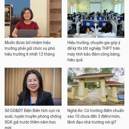
Muốn được bổ nhiệm hiệu
Hiệu trưởng, chuyên gia góp ý
trưởng phải giữ chức vụ phó
để kỳ thi tốt nghiệp THPT trên
hiệu trưởng ít nhất 12 tháng
máy tính bảo đảm công bằng,
hiệu quả
Sở GD&ĐT Điện Biên tích cực rà
Nghệ An: Có trường điểm chuẩn
soát, tuyên truyền phòng chống
vào 10 chưa đến 3 điểm/môn,
SGK giả trước thềm năm học
lãnh đạo nhà trường nói gì?
mới