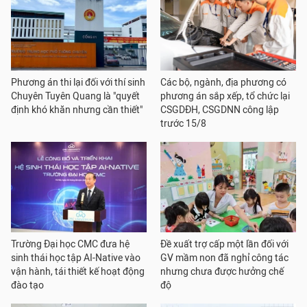
Phương án thi lại đối với thí sinh
Các bộ, ngành, địa phương có
Chuyên Tuyên Quang là "quyết
phương án sắp xếp, tổ chức lại
định khó khăn nhưng cần thiết"
CSGDĐH, CSGDNN công lập
trước 15/8
Trường Đại học CMC đưa hệ
Đề xuất trợ cấp một lần đối với
sinh thái học tập AI-Native vào
GV mầm non đã nghỉ công tác
vận hành, tái thiết kế hoạt động
nhưng chưa được hưởng chế
đào tạo
độ