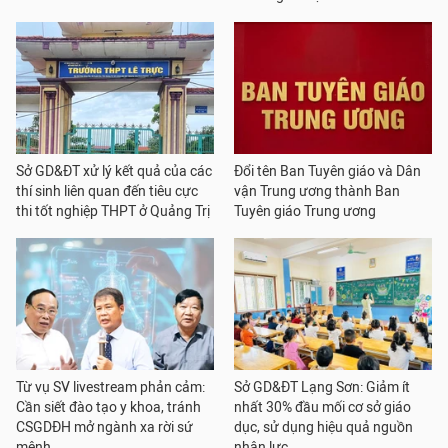
Sở GD&ĐT xử lý kết quả của các
Đổi tên Ban Tuyên giáo và Dân
thí sinh liên quan đến tiêu cực
vận Trung ương thành Ban
thi tốt nghiệp THPT ở Quảng Trị
Tuyên giáo Trung ương
Từ vụ SV livestream phản cảm:
Sở GD&ĐT Lạng Sơn: Giảm ít
Cần siết đào tạo y khoa, tránh
nhất 30% đầu mối cơ sở giáo
CSGDĐH mở ngành xa rời sứ
dục, sử dụng hiệu quả nguồn
mệnh
nhân lực