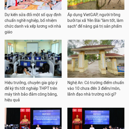
Dự kiến sửa đổi một số quy định
Áp dụng VietGAP, người trồng
chuẩn nghề nghiệp, bổ nhiệm
bưởi tại xã Yên Bài "làm tốt, làm
chức danh và xếp lương với nhà
sạch" để nâng giá trị sản phẩm
giáo
Hiệu trưởng, chuyên gia góp ý
Nghệ An: Có trường điểm chuẩn
để kỳ thi tốt nghiệp THPT trên
vào 10 chưa đến 3 điểm/môn,
máy tính bảo đảm công bằng,
lãnh đạo nhà trường nói gì?
hiệu quả