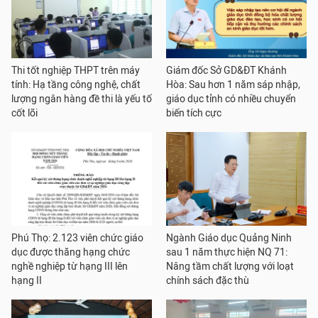
Thi tốt nghiệp THPT trên máy
Giám đốc Sở GD&ĐT Khánh
tính: Hạ tầng công nghệ, chất
Hòa: Sau hơn 1 năm sáp nhập,
lượng ngân hàng đề thi là yếu tố
giáo dục tỉnh có nhiều chuyển
cốt lõi
biến tích cực
Phú Thọ: 2.123 viên chức giáo
Ngành Giáo dục Quảng Ninh
dục được thăng hạng chức
sau 1 năm thực hiện NQ 71:
nghề nghiệp từ hạng III lên
Nâng tầm chất lượng với loạt
hạng II
chính sách đặc thù