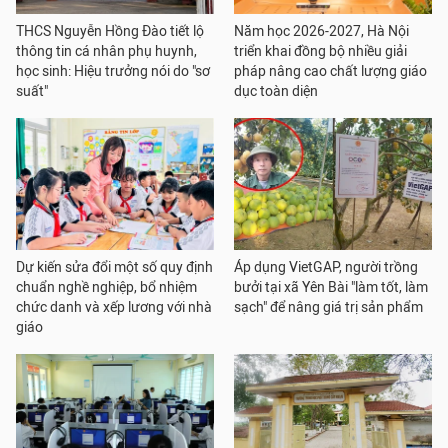
THCS Nguyễn Hồng Đào tiết lộ
Năm học 2026-2027, Hà Nội
thông tin cá nhân phụ huynh,
triển khai đồng bộ nhiều giải
học sinh: Hiệu trưởng nói do "sơ
pháp nâng cao chất lượng giáo
suất"
dục toàn diện
Dự kiến sửa đổi một số quy định
Áp dụng VietGAP, người trồng
chuẩn nghề nghiệp, bổ nhiệm
bưởi tại xã Yên Bài "làm tốt, làm
chức danh và xếp lương với nhà
sạch" để nâng giá trị sản phẩm
giáo