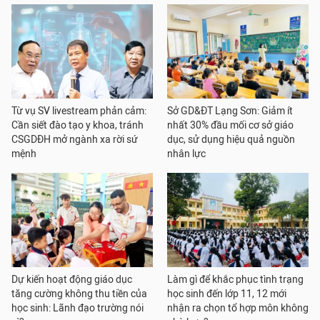
Từ vụ SV livestream phản cảm:
Sở GD&ĐT Lạng Sơn: Giảm ít
Cần siết đào tạo y khoa, tránh
nhất 30% đầu mối cơ sở giáo
CSGDĐH mở ngành xa rời sứ
dục, sử dụng hiệu quả nguồn
mệnh
nhân lực
Dự kiến hoạt động giáo dục
Làm gì để khắc phục tình trạng
tăng cường không thu tiền của
học sinh đến lớp 11, 12 mới
học sinh: Lãnh đạo trường nói
nhận ra chọn tổ hợp môn không