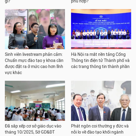
gì?
phù hợp?
Sinh viên livestream phản cảm:
Hà Nội ra mắt nền tảng Cổng
Chuẩn mực đào tạo y khoa cần
Thông tin điện tử Thành phố và
được đặt ra ở mức cao hơn lĩnh
các trang thông tin thành phần
vực khác
Đã sắp xếp cơ sở giáo dục vào
Phát ngôn coi thường y đức và
tháng 10/2025, Sở GD&ĐT
nỗi lo về đào tạo khối ngành