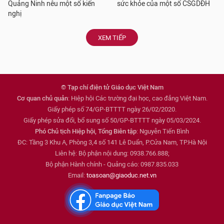
Quảng Ninh nêu một số kiến
sức khỏe của một số CSGDĐH
nghị
XEM TIẾP
© Tạp chí điện tử Giáo dục Việt Nam
Cơ quan chủ quản
: Hiệp hội Các trường đại học, cao đẳng Việt Nam.
Giấy phép số 74/GP-BTTTT ngày 26/02/2020.
Giấy phép sửa đổi, bổ sung số 50/GP-BTTTT ngày 05/03/2024.
Phó Chủ tịch Hiệp hội, Tổng Biên tập
: Nguyễn Tiến Bình
ĐC: Tầng 3 Khu A, Phòng 3,4 số 141 Lê Duẩn, P.Cửa Nam, TP.Hà Nội
Liên hệ: Bộ phận nội dung: 0938.766.888;
Bộ phận Hành chính - Quảng cáo: 0987.835.033
Email:
toasoan@giaoduc.net.vn