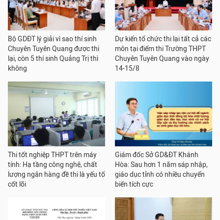
Bộ GDĐT lý giải vì sao thí sinh
Dự kiến tổ chức thi lại tất cả các
Chuyên Tuyên Quang được thi
môn tại điểm thi Trường THPT
lại, còn 5 thí sinh Quảng Trị thì
Chuyên Tuyên Quang vào ngày
không
14-15/8
Thi tốt nghiệp THPT trên máy
Giám đốc Sở GD&ĐT Khánh
tính: Hạ tầng công nghệ, chất
Hòa: Sau hơn 1 năm sáp nhập,
lượng ngân hàng đề thi là yếu tố
giáo dục tỉnh có nhiều chuyển
cốt lõi
biến tích cực