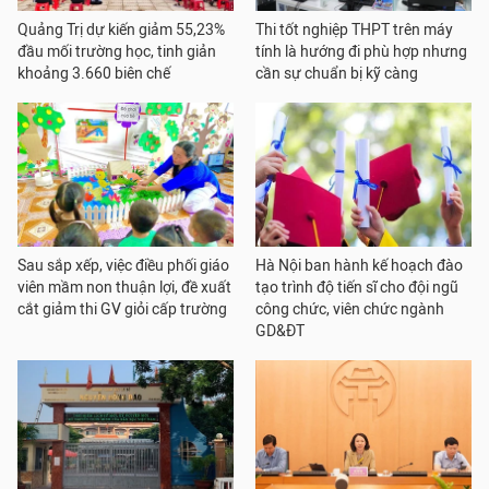
Quảng Trị dự kiến giảm 55,23%
Thi tốt nghiệp THPT trên máy
đầu mối trường học, tinh giản
tính là hướng đi phù hợp nhưng
khoảng 3.660 biên chế
cần sự chuẩn bị kỹ càng
Sau sắp xếp, việc điều phối giáo
Hà Nội ban hành kế hoạch đào
viên mầm non thuận lợi, đề xuất
tạo trình độ tiến sĩ cho đội ngũ
cắt giảm thi GV giỏi cấp trường
công chức, viên chức ngành
GD&ĐT