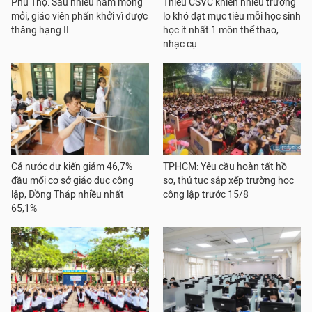
Phú Thọ: Sau nhiều năm mong
Thiếu CSVC khiến nhiều trường
mỏi, giáo viên phấn khởi vì được
lo khó đạt mục tiêu mỗi học sinh
thăng hạng II
học ít nhất 1 môn thể thao,
nhạc cụ
Cả nước dự kiến giảm 46,7%
TPHCM: Yêu cầu hoàn tất hồ
đầu mối cơ sở giáo dục công
sơ, thủ tục sắp xếp trường học
lập, Đồng Tháp nhiều nhất
công lập trước 15/8
65,1%