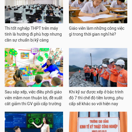
Thi tốt nghiệp THPT trên máy
Giáo viên làm những công việc
tính là hướng đi phù hợp nhưng
gì trong thời gian nghỉ hè?
cần sự chuẩn bị kỹ càng
Sau sắp xếp, việc điều phối giáo
Khi kỹ sư được xếp ở bậc trình
viên mầm non thuận lợi, đề xuất
độ 7 thì chế độ tiền lương, phụ
cắt giảm thi GV giỏi cấp trường
cấp sẽ khác so với hiện nay