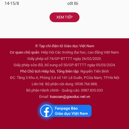
14-15/8
cốt lõi
XEM TIẾP
© Tạp chí điện tử Giáo dục Việt Nam
Cơ quan chủ quản
: Hiệp hội Các trường đại học, cao đẳng Việt Nam.
Giấy phép số 74/GP-BTTTT ngày 26/02/2020.
Giấy phép sửa đổi, bổ sung số 50/GP-BTTTT ngày 05/03/2024.
Phó Chủ tịch Hiệp hội, Tổng Biên tập
: Nguyễn Tiến Bình
ĐC: Tầng 3 Khu A, Phòng 3,4 số 141 Lê Duẩn, P.Cửa Nam, TP.Hà Nội
Liên hệ: Bộ phận nội dung: 0938.766.888;
Bộ phận Hành chính - Quảng cáo: 0987.835.033
Email:
toasoan@giaoduc.net.vn