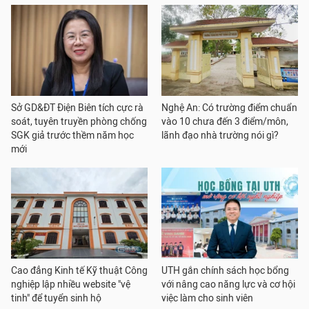
Sở GD&ĐT Điện Biên tích cực rà
Nghệ An: Có trường điểm chuẩn
soát, tuyên truyền phòng chống
vào 10 chưa đến 3 điểm/môn,
SGK giả trước thềm năm học
lãnh đạo nhà trường nói gì?
mới
Cao đẳng Kinh tế Kỹ thuật Công
UTH gắn chính sách học bổng
nghiệp lập nhiều website "vệ
với nâng cao năng lực và cơ hội
tinh" để tuyển sinh hộ
việc làm cho sinh viên