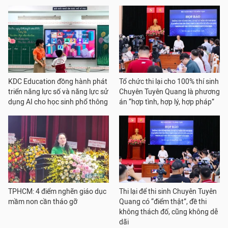
KDC Education đồng hành phát
Tổ chức thi lại cho 100% thí sinh
triển năng lực số và năng lực sử
Chuyên Tuyên Quang là phương
dụng AI cho học sinh phổ thông
án “hợp tình, hợp lý, hợp pháp”
TPHCM: 4 điểm nghẽn giáo dục
Thi lại để thi sinh Chuyên Tuyên
mầm non cần tháo gỡ
Quang có “điểm thật”, đề thi
không thách đố, cũng không dễ
dãi