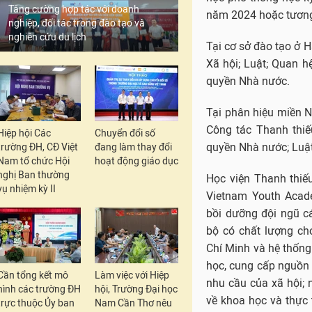
Tăng cường hợp tác với doanh
năm 2024 hoặc tươn
nghiệp, đối tác trong đào tạo và
nghiên cứu du lịch
Tại cơ sở đào tạo ở H
Xã hội; Luật; Quan 
quyền Nhà nước.
Tại phân hiệu miền N
Công tác Thanh thiế
Hiệp hội Các
Chuyển đổi số
quyền Nhà nước; Luật
trường ĐH, CĐ Việt
đang làm thay đổi
Nam tổ chức Hội
hoạt động giáo dục
nghị Ban thường
Học viện Thanh thiếu
vụ nhiệm kỳ II
Vietnam Youth Aca
bồi dưỡng đội ngũ c
bộ có chất lượng c
Chí Minh và hệ thống 
học, cung cấp nguồn
Cần tổng kết mô
Làm việc với Hiệp
nhu cầu của xã hội; 
hình các trường ĐH
hội, Trường Đại học
về khoa học và thực 
trực thuộc Ủy ban
Nam Cần Thơ nêu