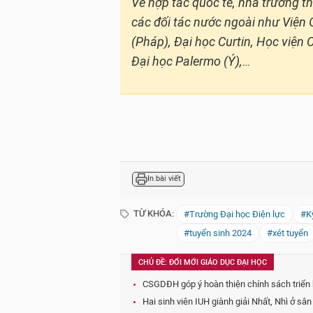
Về hợp tác quốc tế, nhà trường th
các đối tác nước ngoài như Viện
(Pháp), Đại học Curtin, Học viện 
Đại học Palermo (Ý),…
In bài viết
TỪ KHÓA:
#Trường Đại học Điện lực
#Kỳ
#tuyển sinh 2024
#xét tuyển
CHỦ ĐỀ: ĐỔI MỚI GIÁO DỤC ĐẠI HỌC
CSGDĐH góp ý hoàn thiện chính sách triển 
Hai sinh viên IUH giành giải Nhất, Nhì ở sâ