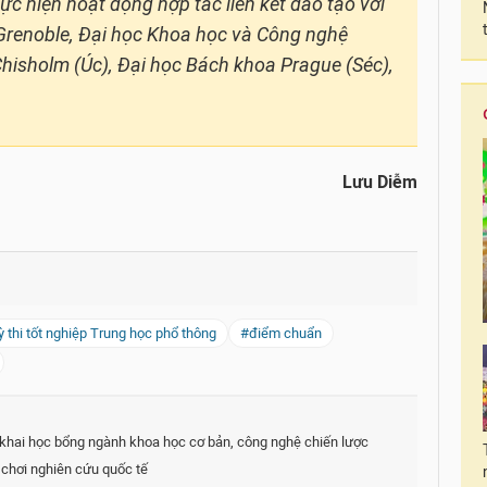
ực hiện hoạt động hợp tác liên kết đào tạo với
 Grenoble, Đại học Khoa học và Công nghệ
Chisholm (Úc), Đại học Bách khoa Prague (Séc),
Lưu Diễm
 thi tốt nghiệp Trung học phổ thông
#điểm chuẩn
khai học bổng ngành khoa học cơ bản, công nghệ chiến lược
n chơi nghiên cứu quốc tế