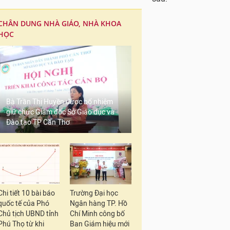
CHÂN DUNG NHÀ GIÁO, NHÀ KHOA
HỌC
Bà Trần Thị Huyền được bổ nhiệm
giữ chức Giám đốc Sở Giáo dục và
Đào tạo TP Cần Thơ
Chi tiết 10 bài báo
Trường Đại học
quốc tế của Phó
Ngân hàng TP. Hồ
Chủ tịch UBND tỉnh
Chí Minh công bố
Phú Thọ từ khi
Ban Giám hiệu mới