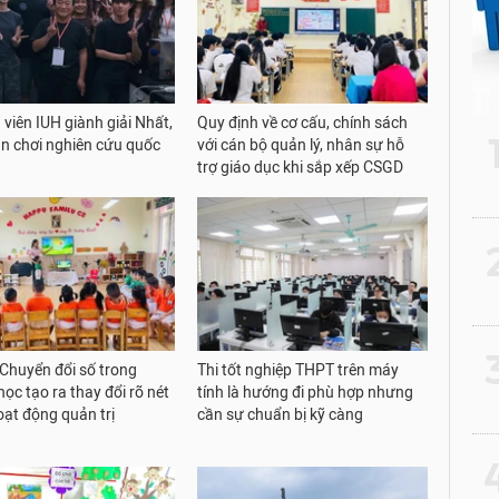
 viên IUH giành giải Nhất,
Quy định về cơ cấu, chính sách
ân chơi nghiên cứu quốc
với cán bộ quản lý, nhân sự hỗ
trợ giáo dục khi sắp xếp CSGD
2
3
 Chuyển đổi số trong
Thi tốt nghiệp THPT trên máy
ọc tạo ra thay đổi rõ nét
tính là hướng đi phù hợp nhưng
oạt động quản trị
cần sự chuẩn bị kỹ càng
4