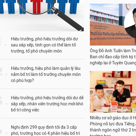
1 .
Hiệu trưởng, phó hiệu trưởng dôi dư
sau sắp xếp, tinh gọn có thể làm tổ
Ông Đỗ Anh Tuấn làm T
trưởng, tổ phó chuyên môn
Ban chỉ đạo cấp tỉnh kỳ t
nghiệp lại ở Tuyên Quan
 .
Hiệu trưởng, hiệu phó làm quản lý lâu
năm bố trí làm tổ trưởng chuyên môn
có phù hợp?
 .
Hiệu trưởng, phó hiệu trưởng dôi dư dễ
sắp xếp, nhân viên trường học mới khó
bố trí công việc
Nhiều cơ sở giáo dục ở H
Phòng nỗ lực đưa Tiếng
 .
Nghị định 299 quy định tối đa 3 cấp
thành ngôn ngữ thứ 2 t
phó, trường học có 4 phân hiệu bố trí