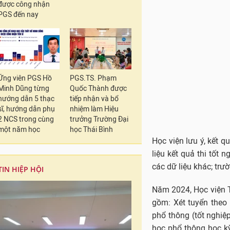
được công nhận
PGS đến nay
Ứng viên PGS Hồ
PGS.TS. Phạm
Minh Dũng từng
Quốc Thành được
hướng dẫn 5 thạc
tiếp nhận và bổ
sĩ, hướng dẫn phụ
nhiệm làm Hiệu
2 NCS trong cùng
trưởng Trường Đại
một năm học
học Thái Bình
Học viện lưu ý, kết q
liệu kết quả thi tốt 
các dữ liệu khác; trư
TIN HIỆP HỘI
Năm 2024, Học viện T
gồm: Xét tuyển theo 
phổ thông (tốt nghiệ
học phổ thông học kỳ