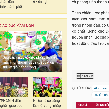
Nhân dân
6 kiến nghị
và phong trào thanh t
tỉnh/thành phố
Theo chiến lược phát
niên Việt Nam, tầm n
trong nhóm đầu, có u
GIÁO DỤC MẦM NON
có chất lượng cho Đ
nguồn nhân lực của x
hoạt động đào tạo và
Sau sắp xếp, việc điều phối giáo viên
mầm non thuận lợi, đề xuất cắt giảm
thi GV giỏi cấp trường
In bài viết
TỪ KHÓA:
#Học viện 
#Điểm chuẩ
TPHCM: 4 điểm
Nhiều hồ sơ trùng
CHỦ ĐỀ: THI TỐT NGHI
nghẽn giáo dục
lặp nội dung, nhập