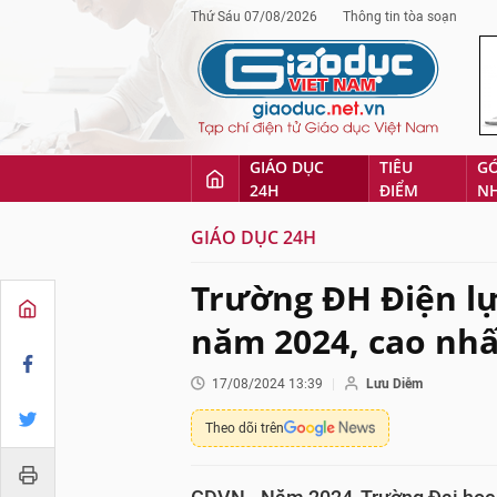
Thứ Sáu 07/08/2026
Thông tin tòa soạn
GIÁO DỤC
TIÊU
G
24H
ĐIỂM
N
GIÁO DỤC 24H
Trường ĐH Điện l
năm 2024, cao nhấ
17/08/2024 13:39
Lưu Diễm
Theo dõi trên