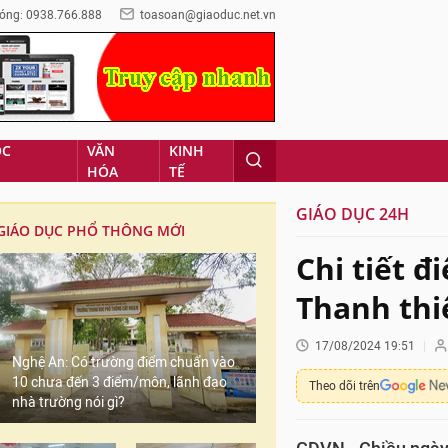
óng: 0938.766.888
toasoan@giaoduc.net.vn
ỌC
VĂN
KINH
HÓA
TẾ
GIÁO DỤC 24H
GIÁO DỤC PHỔ THÔNG MỚI
Chi tiết 
Thanh thi
17/08/2024 19:51
Nghệ An: Có trường điểm chuẩn vào
10 chưa đến 3 điểm/môn, lãnh đạo
Theo dõi trên
nhà trường nói gì?