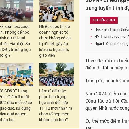
GDVN - Chiều ngày
trúng tuyển trình 
TIN LIÊN QUAN
Rà soát các cuộc
Nhiều cuộc thi do
Học viện Thanh thiếu
thi, không để học
doanh nghiệp tổ
HV Thanh thiếu niên 
sinh dự thi quá
chức không có giá
nhiều: Đại diện Sở
trị rõ nét, gây áp
Ngành Quan hệ công 
GDĐT, trường học
lực cho học sinh,
nói gì?
giáo viên
Theo đó, điểm chuẩn
điểm thi tốt nghiệp t
Trong đó, ngành Quan
Sở GD&ĐT Lạng
Làm gì để khắc
Năm 2024, điểm chuẩn
Sơn: Giảm ít nhất
phục tình trạng
Công tác xã hội đều
30% đầu mối cơ sở
học sinh đến lớp
quyền Nhà nước cùng
giáo dục, sử dụng
11, 12 mới nhận ra
hiệu quả nguồn
chọn tổ hợp môn
nhân lực
không phù hợp?
Cụ thể mức điểm trú
sau: