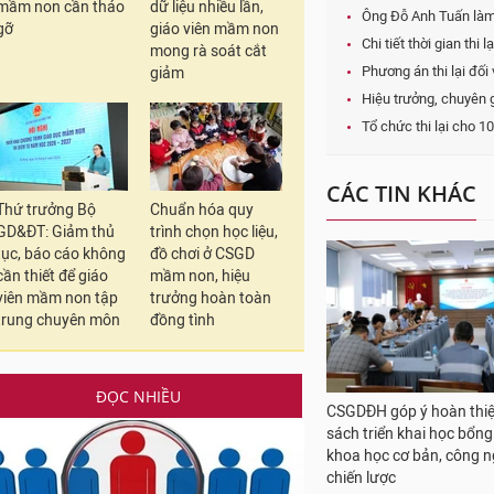
mầm non cần tháo
dữ liệu nhiều lần,
Ông Đỗ Anh Tuấn làm 
gỡ
giáo viên mầm non
Chi tiết thời gian th
mong rà soát cắt
Phương án thi lại đối
giảm
Hiệu trưởng, chuyên 
Tổ chức thi lại cho 1
CÁC TIN KHÁC
Thứ trưởng Bộ
Chuẩn hóa quy
GD&ĐT: Giảm thủ
trình chọn học liệu,
tục, báo cáo không
đồ chơi ở CSGD
cần thiết để giáo
mầm non, hiệu
viên mầm non tập
trưởng hoàn toàn
trung chuyên môn
đồng tình
ĐỌC NHIỀU
CSGDĐH góp ý hoàn thiệ
sách triển khai học bổn
khoa học cơ bản, công 
chiến lược