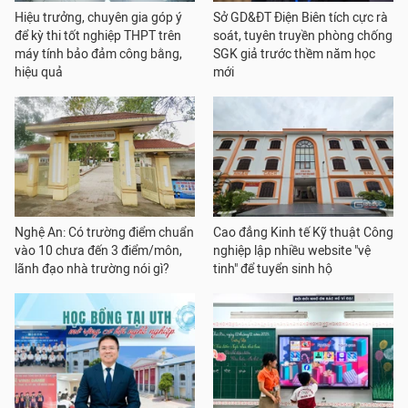
Hiệu trưởng, chuyên gia góp ý
Sở GD&ĐT Điện Biên tích cực rà
để kỳ thi tốt nghiệp THPT trên
soát, tuyên truyền phòng chống
máy tính bảo đảm công bằng,
SGK giả trước thềm năm học
hiệu quả
mới
Nghệ An: Có trường điểm chuẩn
Cao đẳng Kinh tế Kỹ thuật Công
vào 10 chưa đến 3 điểm/môn,
nghiệp lập nhiều website "vệ
lãnh đạo nhà trường nói gì?
tinh" để tuyển sinh hộ