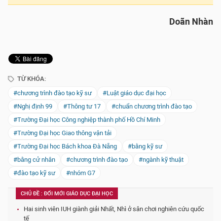
Doãn Nhàn
TỪ KHÓA:
#chương trình đào tạo kỹ sư
#Luật giáo dục đại học
#Nghị định 99
#Thông tư 17
#chuẩn chương trình đào tạo
#Trường Đại học Công nghiệp thành phố Hồ Chí Minh
#Trường Đại học Giao thông vận tải
#Trường Đại học Bách khoa Đà Nẵng
#bằng kỹ sư
#bằng cử nhân
#chương trình đào tạo
#ngành kỹ thuật
#đào tạo kỹ sư
#nhóm G7
CHỦ ĐỀ : ĐỔI MỚI GIÁO DỤC ĐẠI HỌC
Hai sinh viên IUH giành giải Nhất, Nhì ở sân chơi nghiên cứu quốc
tế