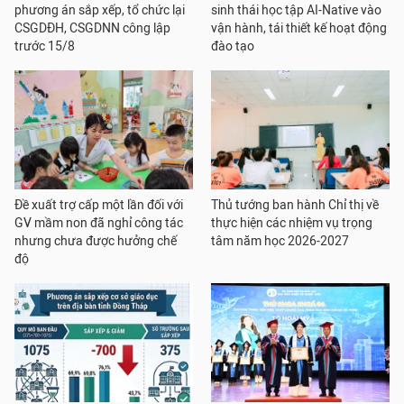
phương án sắp xếp, tổ chức lại
sinh thái học tập AI-Native vào
CSGDĐH, CSGDNN công lập
vận hành, tái thiết kế hoạt động
trước 15/8
đào tạo
Đề xuất trợ cấp một lần đối với
Thủ tướng ban hành Chỉ thị về
GV mầm non đã nghỉ công tác
thực hiện các nhiệm vụ trọng
nhưng chưa được hưởng chế
tâm năm học 2026-2027
độ