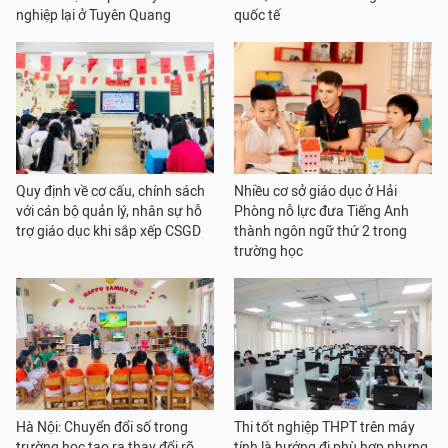
nghiệp lại ở Tuyên Quang
quốc tế
Quy định về cơ cấu, chính sách
Nhiều cơ sở giáo dục ở Hải
với cán bộ quản lý, nhân sự hỗ
Phòng nỗ lực đưa Tiếng Anh
trợ giáo dục khi sắp xếp CSGD
thành ngôn ngữ thứ 2 trong
trường học
Hà Nội: Chuyển đổi số trong
Thi tốt nghiệp THPT trên máy
trường học tạo ra thay đổi rõ
tính là hướng đi phù hợp nhưng