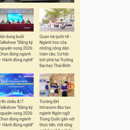
Nội dung buổi
Quan hệ quốc tế -
Talkshow “Đăng ký
Ngành học của
nguyện vọng 2026:
những công dân
Chọn đúng ngành
toàn cầu: Cơ hội
– Hành đúng nghề”
bứt phá tại Trường
Đại học Thái Bình
14h chiều 8/7:
Trường ĐH
Talkshow “Đăng ký
Intracom đào tạo
nguyện vọng 2026:
ngành Ngôn ngữ
Chọn đúng ngành
Trung Quốc gắn với
– Hành đúng nghề”
thực tiễn, mở rộng