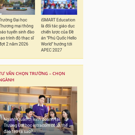
Trường Đại học
iSMART Education
Thương mại thông
là đối tác giáo dục
báo tuyển sinh đào
chiến lược của Đề
tạo trình độ thạc sĩ
án "Phú Quốc Hello
đợt 2 năm 2026
World" hướng tới
APEC 2027
TƯ VẤN CHỌN TRƯỜNG – CHỌN
NGÀNH
Ngành Quản trị kinh doanh tại
Trường Đại học Intracom có lợi thế
đào tạo ra sao?