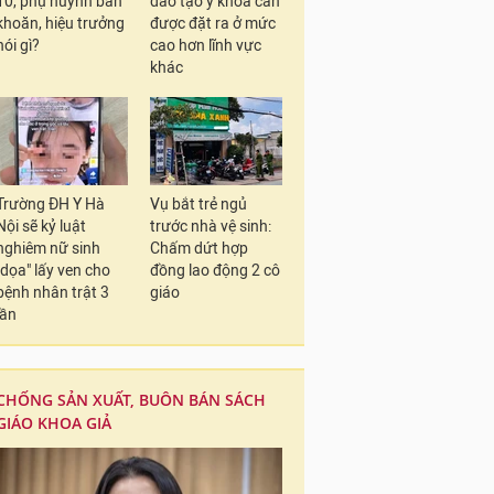
10, phụ huynh băn
đào tạo y khoa cần
khoăn, hiệu trưởng
được đặt ra ở mức
nói gì?
cao hơn lĩnh vực
khác
Trường ĐH Y Hà
Vụ bắt trẻ ngủ
Nội sẽ kỷ luật
trước nhà vệ sinh:
nghiêm nữ sinh
Chấm dứt hợp
"dọa" lấy ven cho
đồng lao động 2 cô
bệnh nhân trật 3
giáo
lần
CHỐNG SẢN XUẤT, BUÔN BÁN SÁCH
GIÁO KHOA GIẢ