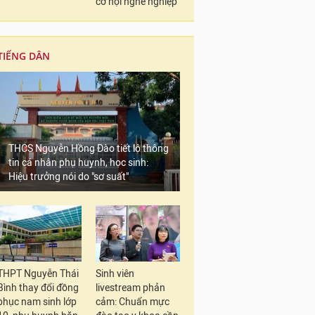
cơ hội nghề nghiệp
TIẾNG DÂN
THCS Nguyễn Hồng Đào tiết lộ thông
tin cá nhân phụ huynh, học sinh:
Hiệu trưởng nói do "sơ suất"
THPT Nguyễn Thái
Sinh viên
Bình thay đổi đồng
livestream phản
phục nam sinh lớp
cảm: Chuẩn mực