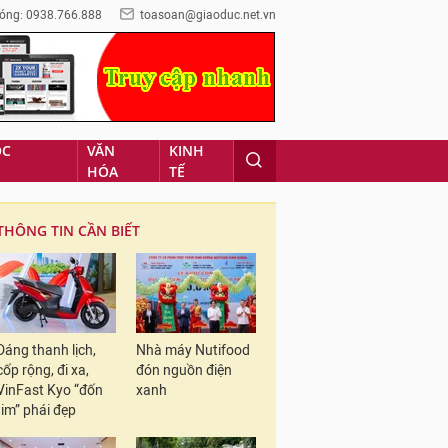
óng: 0938.766.888
toasoan@giaoduc.net.vn
ỌC
VĂN
KINH
HÓA
TẾ
THÔNG TIN CẦN BIẾT
Dáng thanh lịch,
Nhà máy Nutifood
cốp rộng, đi xa,
đón nguồn điện
VinFast Kyo “đốn
xanh
tim” phái đẹp