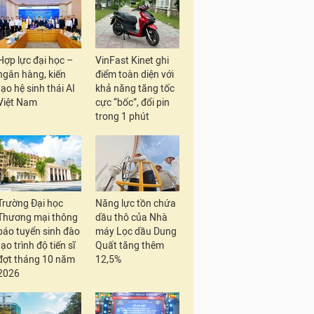
Hợp lực đại học –
VinFast Kinet ghi
ngân hàng, kiến
điểm toàn diện với
tạo hệ sinh thái AI
khả năng tăng tốc
Việt Nam
cực “bốc”, đổi pin
trong 1 phút
Trường Đại học
Năng lực tồn chứa
Thương mại thông
dầu thô của Nhà
báo tuyển sinh đào
máy Lọc dầu Dung
tạo trình độ tiến sĩ
Quất tăng thêm
đợt tháng 10 năm
12,5%
2026