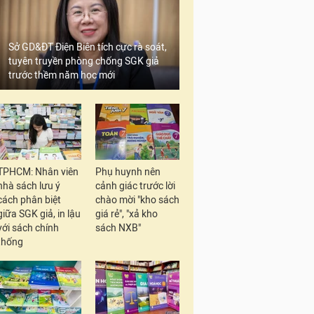
Sở GD&ĐT Điện Biên tích cực rà soát,
tuyên truyền phòng chống SGK giả
trước thềm năm học mới
TPHCM: Nhân viên
Phụ huynh nên
nhà sách lưu ý
cảnh giác trước lời
cách phân biệt
chào mời "kho sách
giữa SGK giả, in lậu
giá rẻ", "xả kho
với sách chính
sách NXB"
thống