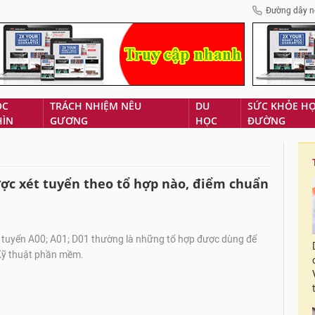
Đường dây n
ÓC
TRÁCH NHIỆM NÊU
DU
SỨC KHỎE H
HÌN
GƯƠNG
HỌC
ĐƯỜNG
c xét tuyển theo tổ hợp nào, điểm chuẩn
 tuyển A00; A01; D01 thường là những tổ hợp được dùng để
Kỹ thuật phần mềm.