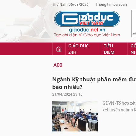
Thứ Năm 06/08/2026
Thông tin tòa soạn
GIÁO DỤC
TIÊU
G
24H
ĐIỂM
N
A00
Ngành Kỹ thuật phần mềm đượ
bao nhiêu?
21/04/2024 23:16
GDVN -Tổ hợp xét
xét tuyển ngành 