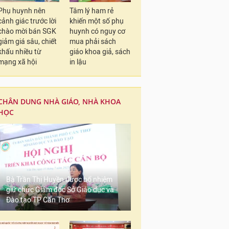
Phụ huynh nên
Tâm lý ham rẻ
cảnh giác trước lời
khiến một số phụ
chào mời bán SGK
huynh có nguy cơ
giảm giá sâu, chiết
mua phải sách
khấu nhiều từ
giáo khoa giả, sách
mạng xã hội
in lậu
CHÂN DUNG NHÀ GIÁO, NHÀ KHOA
HỌC
Bà Trần Thị Huyền được bổ nhiệm
giữ chức Giám đốc Sở Giáo dục và
Đào tạo TP Cần Thơ