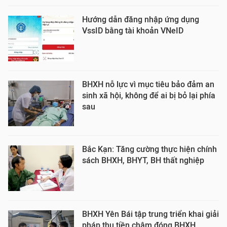
Hướng dẫn đăng nhập ứng dụng
VssID bằng tài khoản VNeID
BHXH nỗ lực vì mục tiêu bảo đảm an
sinh xã hội, không để ai bị bỏ lại phía
sau
Bắc Kạn: Tăng cường thực hiện chính
sách BHXH, BHYT, BH thất nghiệp
BHXH Yên Bái tập trung triển khai giải
pháp thu tiền chậm đóng BHXH,