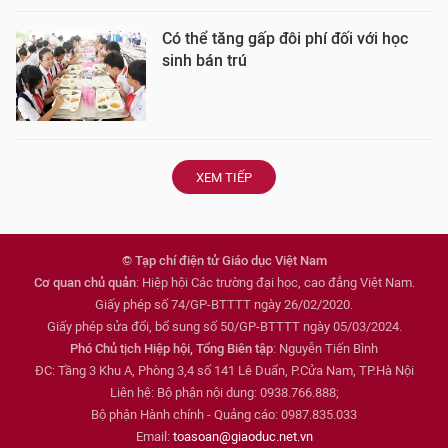
Có thể tăng gấp đôi phí đối với học
sinh bán trú
XEM TIẾP
© Tạp chí điện tử Giáo dục Việt Nam
Cơ quan chủ quản
: Hiệp hội Các trường đại học, cao đẳng Việt Nam.
Giấy phép số 74/GP-BTTTT ngày 26/02/2020.
Giấy phép sửa đổi, bổ sung số 50/GP-BTTTT ngày 05/03/2024.
Phó Chủ tịch Hiệp hội, Tổng Biên tập
: Nguyễn Tiến Bình
ĐC: Tầng 3 Khu A, Phòng 3,4 số 141 Lê Duẩn, P.Cửa Nam, TP.Hà Nội
Liên hệ: Bộ phận nội dung: 0938.766.888;
Bộ phận Hành chính - Quảng cáo: 0987.835.033
Email:
toasoan@giaoduc.net.vn