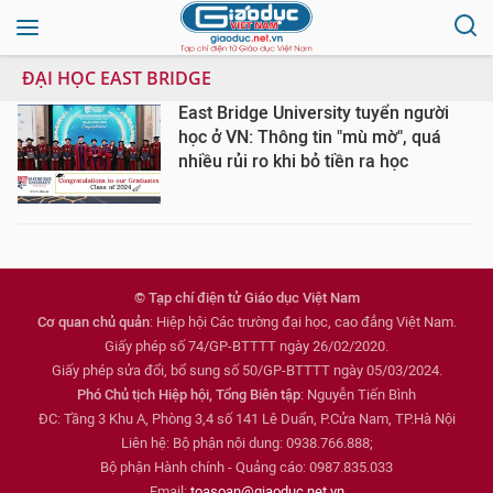
ĐẠI HỌC EAST BRIDGE
East Bridge University tuyển người
học ở VN: Thông tin "mù mờ", quá
nhiều rủi ro khi bỏ tiền ra học
© Tạp chí điện tử Giáo dục Việt Nam
Cơ quan chủ quản
: Hiệp hội Các trường đại học, cao đẳng Việt Nam.
Giấy phép số 74/GP-BTTTT ngày 26/02/2020.
Giấy phép sửa đổi, bổ sung số 50/GP-BTTTT ngày 05/03/2024.
Phó Chủ tịch Hiệp hội, Tổng Biên tập
: Nguyễn Tiến Bình
ĐC: Tầng 3 Khu A, Phòng 3,4 số 141 Lê Duẩn, P.Cửa Nam, TP.Hà Nội
Liên hệ: Bộ phận nội dung: 0938.766.888;
Bộ phận Hành chính - Quảng cáo: 0987.835.033
Email:
toasoan@giaoduc.net.vn