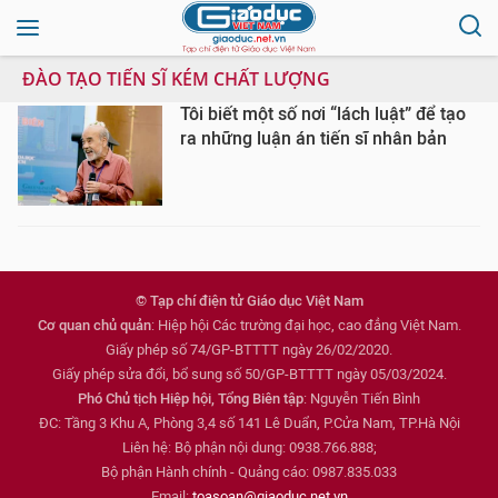
ĐÀO TẠO TIẾN SĨ KÉM CHẤT LƯỢNG
Tôi biết một số nơi “lách luật” để tạo
ra những luận án tiến sĩ nhân bản
© Tạp chí điện tử Giáo dục Việt Nam
Cơ quan chủ quản
: Hiệp hội Các trường đại học, cao đẳng Việt Nam.
Giấy phép số 74/GP-BTTTT ngày 26/02/2020.
Giấy phép sửa đổi, bổ sung số 50/GP-BTTTT ngày 05/03/2024.
Phó Chủ tịch Hiệp hội, Tổng Biên tập
: Nguyễn Tiến Bình
ĐC: Tầng 3 Khu A, Phòng 3,4 số 141 Lê Duẩn, P.Cửa Nam, TP.Hà Nội
Liên hệ: Bộ phận nội dung: 0938.766.888;
Bộ phận Hành chính - Quảng cáo: 0987.835.033
Email:
toasoan@giaoduc.net.vn