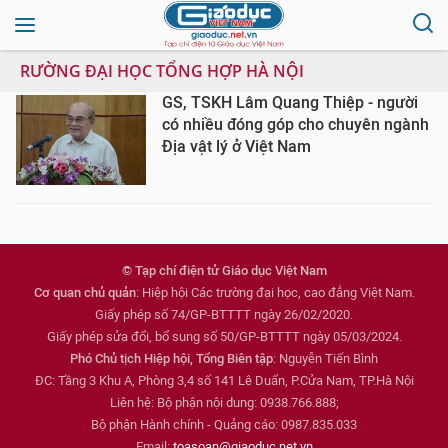
RƯỜNG ĐẠI HỌC TỔNG HỢP HÀ NỘI
GS, TSKH Lâm Quang Thiệp - người
có nhiều đóng góp cho chuyên ngành
Địa vật lý ở Việt Nam
© Tạp chí điện tử Giáo dục Việt Nam
Cơ quan chủ quản
: Hiệp hội Các trường đại học, cao đẳng Việt Nam.
Giấy phép số 74/GP-BTTTT ngày 26/02/2020.
Giấy phép sửa đổi, bổ sung số 50/GP-BTTTT ngày 05/03/2024.
Phó Chủ tịch Hiệp hội, Tổng Biên tập
: Nguyễn Tiến Bình
ĐC: Tầng 3 Khu A, Phòng 3,4 số 141 Lê Duẩn, P.Cửa Nam, TP.Hà Nội
Liên hệ: Bộ phận nội dung: 0938.766.888;
Bộ phận Hành chính - Quảng cáo: 0987.835.033
Email:
toasoan@giaoduc.net.vn