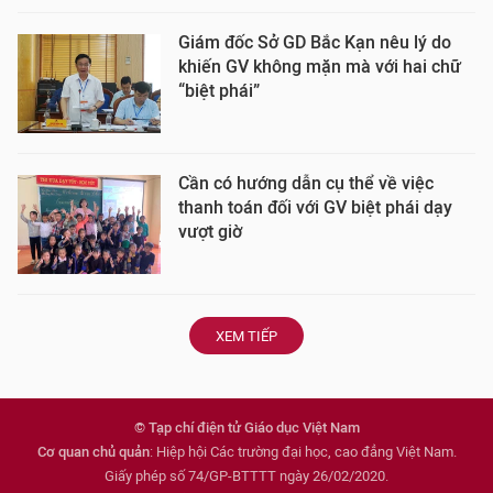
Giám đốc Sở GD Bắc Kạn nêu lý do
khiến GV không mặn mà với hai chữ
“biệt phái”
Cần có hướng dẫn cụ thể về việc
thanh toán đối với GV biệt phái dạy
vượt giờ
XEM TIẾP
© Tạp chí điện tử Giáo dục Việt Nam
Cơ quan chủ quản
: Hiệp hội Các trường đại học, cao đẳng Việt Nam.
Giấy phép số 74/GP-BTTTT ngày 26/02/2020.