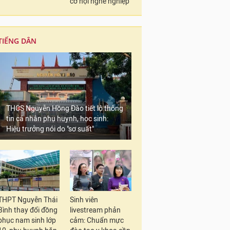
cơ hội nghề nghiệp
TIẾNG DÂN
THCS Nguyễn Hồng Đào tiết lộ thông
tin cá nhân phụ huynh, học sinh:
Hiệu trưởng nói do "sơ suất"
THPT Nguyễn Thái
Sinh viên
Bình thay đổi đồng
livestream phản
phục nam sinh lớp
cảm: Chuẩn mực