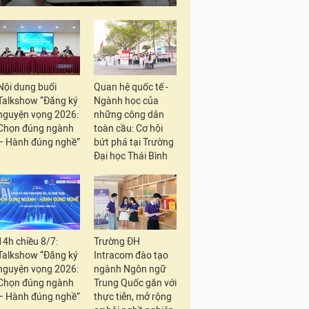
Nội dung buổi
Quan hệ quốc tế -
Talkshow “Đăng ký
Ngành học của
nguyện vọng 2026:
những công dân
Chọn đúng ngành
toàn cầu: Cơ hội
– Hành đúng nghề”
bứt phá tại Trường
Đại học Thái Bình
14h chiều 8/7:
Trường ĐH
Talkshow “Đăng ký
Intracom đào tạo
nguyện vọng 2026:
ngành Ngôn ngữ
Chọn đúng ngành
Trung Quốc gắn với
– Hành đúng nghề”
thực tiễn, mở rộng