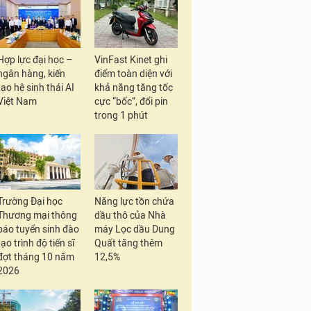
Hợp lực đại học –
VinFast Kinet ghi
ngân hàng, kiến
điểm toàn diện với
tạo hệ sinh thái AI
khả năng tăng tốc
Việt Nam
cực “bốc”, đổi pin
trong 1 phút
Trường Đại học
Năng lực tồn chứa
Thương mại thông
dầu thô của Nhà
báo tuyển sinh đào
máy Lọc dầu Dung
tạo trình độ tiến sĩ
Quất tăng thêm
đợt tháng 10 năm
12,5%
2026