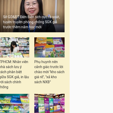
Sở GD&ĐT Điện Biên tích cực rà soát,
tuyên truyền phòng chống SGK giả
trước thềm năm học mới
TPHCM: Nhân viên
Phụ huynh nên
nhà sách lưu ý
cảnh giác trước lời
cách phân biệt
chào mời "kho sách
giữa SGK giả, in lậu
giá rẻ", "xả kho
với sách chính
sách NXB"
thống