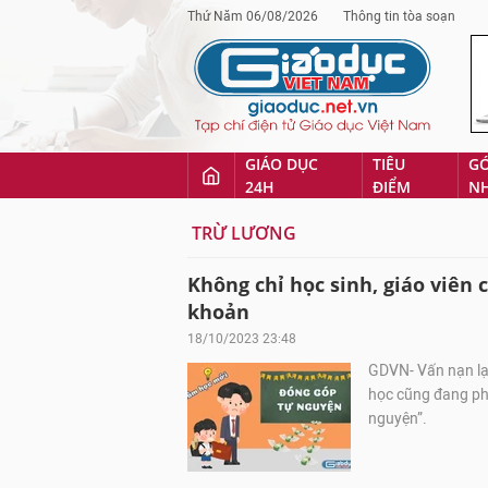
Thứ Năm 06/08/2026
Thông tin tòa soạn
GIÁO DỤC
TIÊU
G
24H
ĐIỂM
N
TRỪ LƯƠNG
Không chỉ học sinh, giáo viên
khoản
18/10/2023 23:48
GDVN- Vấn nạn lạm
học cũng đang phả
nguyện”.