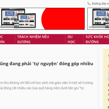
Đường dây n
ÓC
TRÁCH NHIỆM NÊU
DU
SỨC KHỎE H
HÌN
GƯƠNG
HỌC
ĐƯỜNG
 cũng đang phải 'tự nguyện' đóng góp nhiều
 thu không chỉ đối với học sinh mà giáo viên ở một số trường
i đóng rất nhiều các loại quỹ hàng năm dưới tên gọi “tự