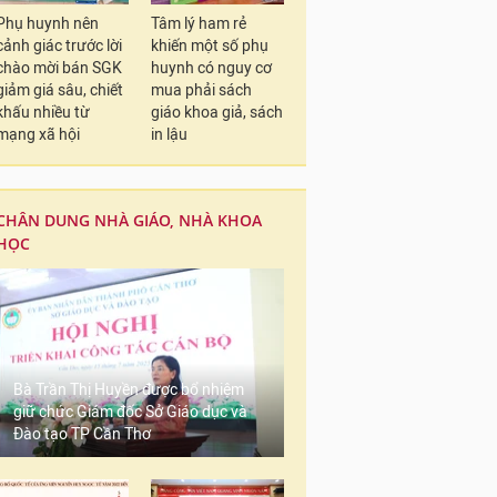
Phụ huynh nên
Tâm lý ham rẻ
cảnh giác trước lời
khiến một số phụ
chào mời bán SGK
huynh có nguy cơ
giảm giá sâu, chiết
mua phải sách
khấu nhiều từ
giáo khoa giả, sách
mạng xã hội
in lậu
CHÂN DUNG NHÀ GIÁO, NHÀ KHOA
HỌC
Bà Trần Thị Huyền được bổ nhiệm
giữ chức Giám đốc Sở Giáo dục và
Đào tạo TP Cần Thơ