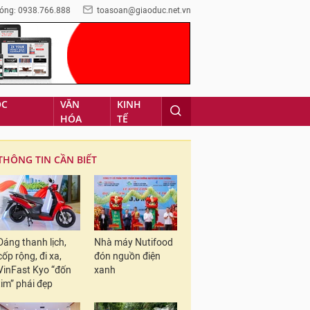
óng: 0938.766.888
toasoan@giaoduc.net.vn
ỌC
VĂN
KINH
HÓA
TẾ
THÔNG TIN CẦN BIẾT
Dáng thanh lịch,
Nhà máy Nutifood
cốp rộng, đi xa,
đón nguồn điện
VinFast Kyo “đốn
xanh
tim” phái đẹp