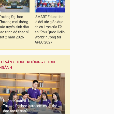
Trường Đại học
iSMART Education
Thương mại thông
là đối tác giáo dục
báo tuyển sinh đào
chiến lược của Đề
tạo trình độ thạc sĩ
án "Phú Quốc Hello
đợt 2 năm 2026
World" hướng tới
APEC 2027
TƯ VẤN CHỌN TRƯỜNG – CHỌN
NGÀNH
Ngành Quản trị kinh doanh tại
Trường Đại học Intracom có lợi thế
đào tạo ra sao?