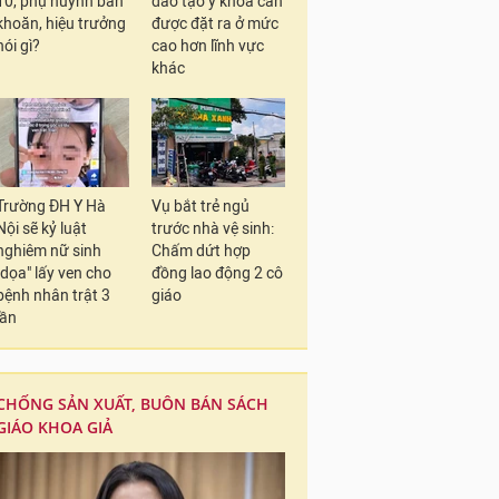
10, phụ huynh băn
đào tạo y khoa cần
khoăn, hiệu trưởng
được đặt ra ở mức
nói gì?
cao hơn lĩnh vực
khác
Trường ĐH Y Hà
Vụ bắt trẻ ngủ
Nội sẽ kỷ luật
trước nhà vệ sinh:
nghiêm nữ sinh
Chấm dứt hợp
"dọa" lấy ven cho
đồng lao động 2 cô
bệnh nhân trật 3
giáo
lần
CHỐNG SẢN XUẤT, BUÔN BÁN SÁCH
GIÁO KHOA GIẢ