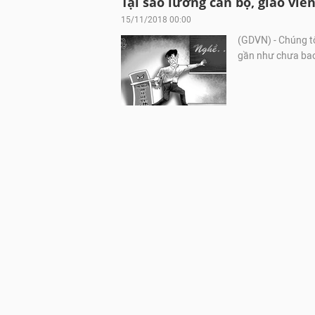
Tại sao lương cán bộ, giáo viê
15/11/2018 00:00
(GDVN) - Chúng t
gần như chưa bao