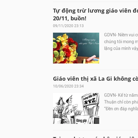
Tự động trừ lương giáo viên đ
20/11, buồn!
09/11/2020 23:13
GDVN- Niềm vui c
chúng tôi mong mộ
lặng của mình vậy
Giáo viên thị xã La Gi không 
10/06/2020 23:34
GDVN- Kể từ năm h
Thuận chỉ còn phả
“Đền ơn đáp nghĩ