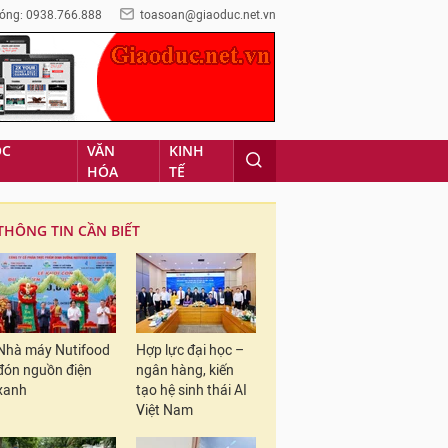
óng: 0938.766.888
toasoan@giaoduc.net.vn
ỌC
VĂN
KINH
HÓA
TẾ
THÔNG TIN CẦN BIẾT
Nhà máy Nutifood
Hợp lực đại học –
đón nguồn điện
ngân hàng, kiến
xanh
tạo hệ sinh thái AI
Việt Nam