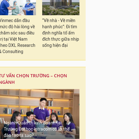
Vinmec dẫn đầu
“Về nhà - Về miền
mức độ hài lòng về
hạnh phúc”: Đi tìm
chăm sóc sau điều
định nghĩa tổ ấm
trị tại Việt Nam
đích thực giữa nhịp
theo DXL Research
sống hiện đại
& Consulting
TƯ VẤN CHỌN TRƯỜNG – CHỌN
NGÀNH
Ngành Quản trị kinh doanh tại
Trường Đại học Intracom có lợi thế
đào tạo ra sao?