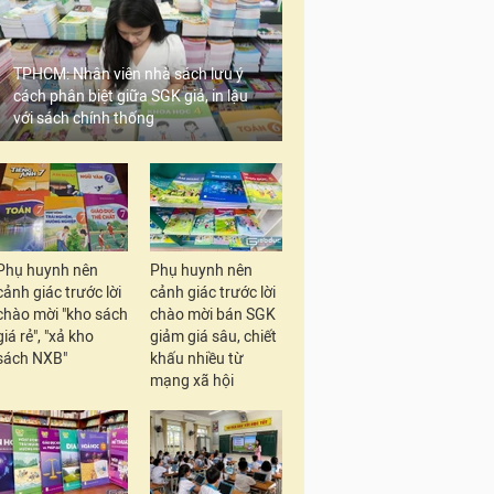
TPHCM: Nhân viên nhà sách lưu ý
cách phân biệt giữa SGK giả, in lậu
với sách chính thống
Phụ huynh nên
Phụ huynh nên
cảnh giác trước lời
cảnh giác trước lời
chào mời "kho sách
chào mời bán SGK
giá rẻ", "xả kho
giảm giá sâu, chiết
sách NXB"
khấu nhiều từ
mạng xã hội