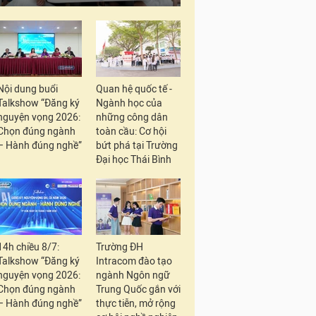
Nội dung buổi
Quan hệ quốc tế -
Talkshow “Đăng ký
Ngành học của
nguyện vọng 2026:
những công dân
Chọn đúng ngành
toàn cầu: Cơ hội
– Hành đúng nghề”
bứt phá tại Trường
Đại học Thái Bình
14h chiều 8/7:
Trường ĐH
Talkshow “Đăng ký
Intracom đào tạo
nguyện vọng 2026:
ngành Ngôn ngữ
Chọn đúng ngành
Trung Quốc gắn với
– Hành đúng nghề”
thực tiễn, mở rộng