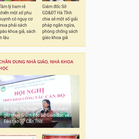
Tâm lý ham rẻ
Giám đốc Sở
khiến một số phụ
GD&ĐT Hà Tĩnh
huynh có nguy cơ
chia sẻ một số giải
mua phải sách
pháp ngăn ngừa,
giáo khoa giả, sách
phòng chống sách
in lậu
giáo khoa giả
CHÂN DUNG NHÀ GIÁO, NHÀ KHOA
HỌC
Bà Trần Thị Huyền được bổ nhiệm
giữ chức Giám đốc Sở Giáo dục và
Đào tạo TP Cần Thơ