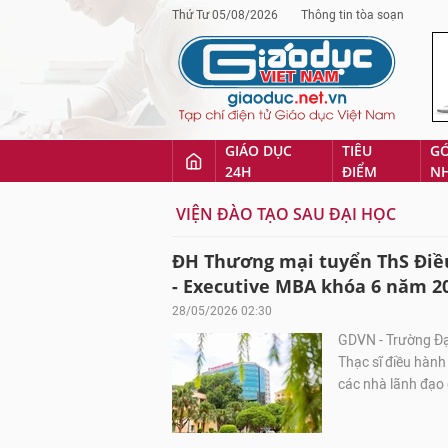
Thứ Tư 05/08/2026
Thông tin tòa soạn
GIÁO DỤC
TIÊU
G
24H
ĐIỂM
N
VIỆN ĐÀO TẠO SAU ĐẠI HỌC
ĐH Thương mại tuyển ThS Điều
- Executive MBA khóa 6 năm 2
28/05/2026 02:30
GDVN - Trường Đạ
Thạc sĩ điều hàn
các nhà lãnh đạo