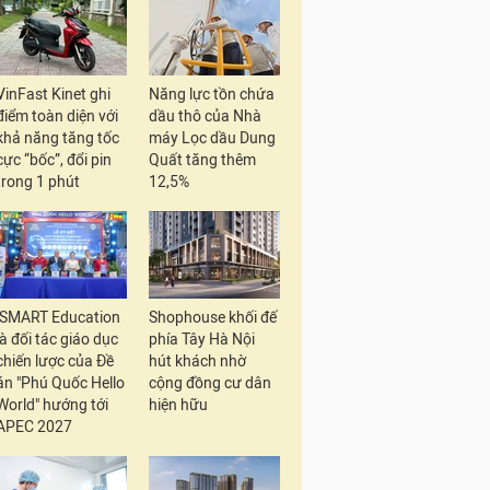
VinFast Kinet ghi
Năng lực tồn chứa
điểm toàn diện với
dầu thô của Nhà
khả năng tăng tốc
máy Lọc dầu Dung
cực “bốc”, đổi pin
Quất tăng thêm
trong 1 phút
12,5%
iSMART Education
Shophouse khối đế
là đối tác giáo dục
phía Tây Hà Nội
chiến lược của Đề
hút khách nhờ
án "Phú Quốc Hello
cộng đồng cư dân
World" hướng tới
hiện hữu
APEC 2027