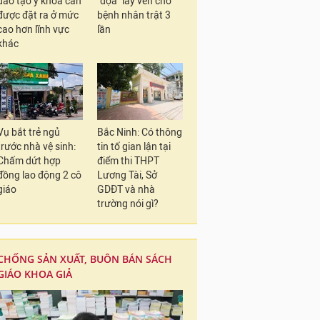
đào tạo y khoa cần
"dọa" lấy ven cho
được đặt ra ở mức
bệnh nhân trật 3
cao hơn lĩnh vực
lần
khác
Vụ bắt trẻ ngủ
Bắc Ninh: Có thông
trước nhà vệ sinh:
tin tố gian lận tại
Chấm dứt hợp
điểm thi THPT
đồng lao động 2 cô
Lương Tài, Sở
giáo
GDĐT và nhà
trường nói gì?
CHỐNG SẢN XUẤT, BUÔN BÁN SÁCH
GIÁO KHOA GIẢ