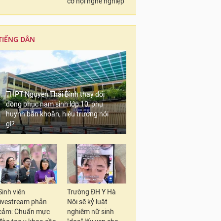
cơ hội nghề nghiệp
TIẾNG DÂN
THPT Nguyễn Thái Bình thay đổi
đồng phục nam sinh lớp 10, phụ
huynh băn khoăn, hiệu trưởng nói
gì?
Sinh viên
Trường ĐH Y Hà
livestream phản
Nội sẽ kỷ luật
cảm: Chuẩn mực
nghiêm nữ sinh