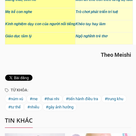
Mẹ kể con nghe
Trò chơi phát triển trí tuệ
Kinh nghiệm dạy con của người nổi tiếng
Khéo tay hay làm
Giáo dục tâm lý
Ngộ nghĩnh trẻ thơ
Theo Meishi
TỪ KHÓA:
#núm vú
#mẹ
#thai nhi
#tiến hành điều tra
#trung khu
#tư thế
#nhiễu
#gây ảnh hưởng
TIN KHÁC