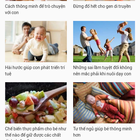
Cách thông minh để trò chuyện
Đừng đổ hết cho gen di truyền
với con
Hài hước giúp con phát triển trí
Những sai lầm tuyệt đối không
tuệ
nên mắc phải khi nuôi dạy con
Chế biến thực phẩm cho bé như
Tư thế ngủ giúp bé thông minh
thế nào để giữ được các chất
hơn