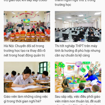
trợ giáo dục khi sắp xếp CSGD
thành ngôn ngữ thứ 2 trong
trường học
Hà Nội: Chuyển đổi số trong
Thi tốt nghiệp THPT trên máy
trường học tạo ra thay đổi rõ
tính là hướng đi phù hợp nhưng
nét trong hoạt động quản trị
cần sự chuẩn bị kỹ càng
Giáo viên làm những công việc
Sau sắp xếp, việc điều phối giáo
gì trong thời gian nghỉ hè?
viên mầm non thuận lợi, đề xuất