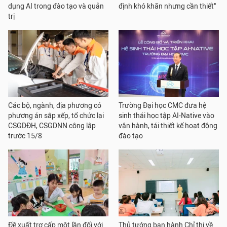
dụng AI trong đào tạo và quản
định khó khăn nhưng cần thiết"
trị
Các bộ, ngành, địa phương có
Trường Đại học CMC đưa hệ
phương án sắp xếp, tổ chức lại
sinh thái học tập AI-Native vào
CSGDĐH, CSGDNN công lập
vận hành, tái thiết kế hoạt động
trước 15/8
đào tạo
Đề xuất trợ cấp một lần đối với
Thủ tướng ban hành Chỉ thị về