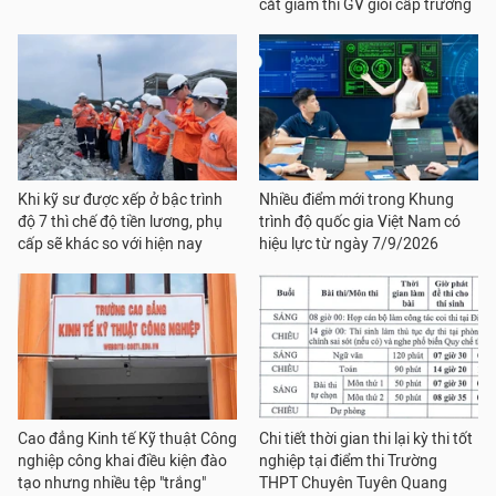
cắt giảm thi GV giỏi cấp trường
Khi kỹ sư được xếp ở bậc trình
Nhiều điểm mới trong Khung
độ 7 thì chế độ tiền lương, phụ
trình độ quốc gia Việt Nam có
cấp sẽ khác so với hiện nay
hiệu lực từ ngày 7/9/2026
Cao đẳng Kinh tế Kỹ thuật Công
Chi tiết thời gian thi lại kỳ thi tốt
nghiệp công khai điều kiện đào
nghiệp tại điểm thi Trường
tạo nhưng nhiều tệp "trắng"
THPT Chuyên Tuyên Quang