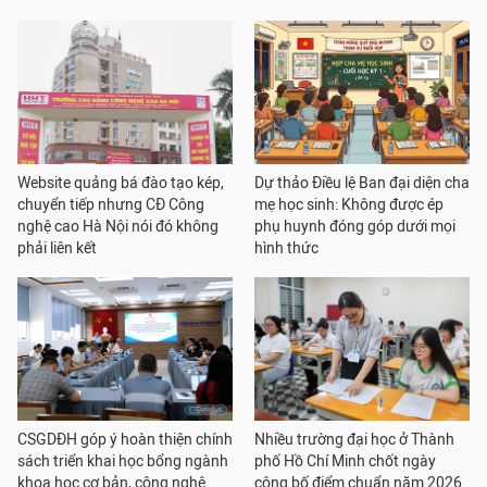
Website quảng bá đào tạo kép,
Dự thảo Điều lệ Ban đại diện cha
chuyển tiếp nhưng CĐ Công
mẹ học sinh: Không được ép
nghệ cao Hà Nội nói đó không
phụ huynh đóng góp dưới mọi
phải liên kết
hình thức
CSGDĐH góp ý hoàn thiện chính
Nhiều trường đại học ở Thành
sách triển khai học bổng ngành
phố Hồ Chí Minh chốt ngày
khoa học cơ bản, công nghệ
công bố điểm chuẩn năm 2026