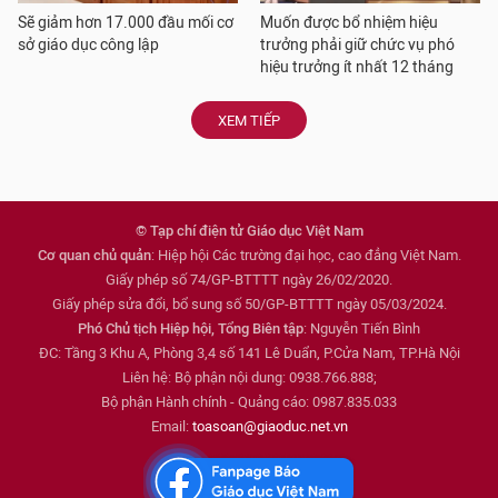
Sẽ giảm hơn 17.000 đầu mối cơ
Muốn được bổ nhiệm hiệu
sở giáo dục công lập
trưởng phải giữ chức vụ phó
hiệu trưởng ít nhất 12 tháng
XEM TIẾP
© Tạp chí điện tử Giáo dục Việt Nam
Cơ quan chủ quản
: Hiệp hội Các trường đại học, cao đẳng Việt Nam.
Giấy phép số 74/GP-BTTTT ngày 26/02/2020.
Giấy phép sửa đổi, bổ sung số 50/GP-BTTTT ngày 05/03/2024.
Phó Chủ tịch Hiệp hội, Tổng Biên tập
: Nguyễn Tiến Bình
ĐC: Tầng 3 Khu A, Phòng 3,4 số 141 Lê Duẩn, P.Cửa Nam, TP.Hà Nội
Liên hệ: Bộ phận nội dung: 0938.766.888;
Bộ phận Hành chính - Quảng cáo: 0987.835.033
Email:
toasoan@giaoduc.net.vn