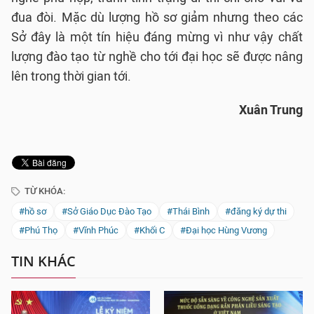
đua đòi. Mặc dù lượng hồ sơ giảm nhưng theo các
Sở đây là một tín hiệu đáng mừng vì như vậy chất
lượng đào tạo từ nghề cho tới đại học sẽ được nâng
lên trong thời gian tới.
Xuân Trung
TỪ KHÓA:
#hồ sơ
#Sở Giáo Dục Đào Tạo
#Thái Bình
#đăng ký dự thi
#Phú Thọ
#Vĩnh Phúc
#Khối C
#Đại học Hùng Vương
TIN KHÁC