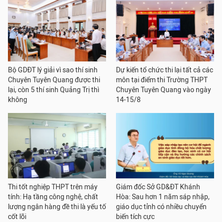
Bộ GDĐT lý giải vì sao thí sinh
Dự kiến tổ chức thi lại tất cả các
Chuyên Tuyên Quang được thi
môn tại điểm thi Trường THPT
lại, còn 5 thí sinh Quảng Trị thì
Chuyên Tuyên Quang vào ngày
không
14-15/8
Thi tốt nghiệp THPT trên máy
Giám đốc Sở GD&ĐT Khánh
tính: Hạ tầng công nghệ, chất
Hòa: Sau hơn 1 năm sáp nhập,
lượng ngân hàng đề thi là yếu tố
giáo dục tỉnh có nhiều chuyển
cốt lõi
biến tích cực