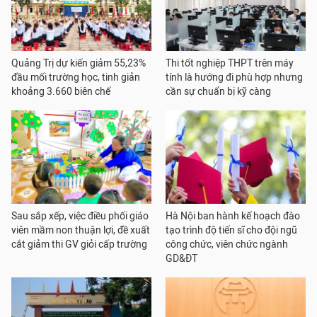
Quảng Trị dự kiến giảm 55,23%
Thi tốt nghiệp THPT trên máy
đầu mối trường học, tinh giản
tính là hướng đi phù hợp nhưng
khoảng 3.660 biên chế
cần sự chuẩn bị kỹ càng
Sau sắp xếp, việc điều phối giáo
Hà Nội ban hành kế hoạch đào
viên mầm non thuận lợi, đề xuất
tạo trình độ tiến sĩ cho đội ngũ
cắt giảm thi GV giỏi cấp trường
công chức, viên chức ngành
GD&ĐT