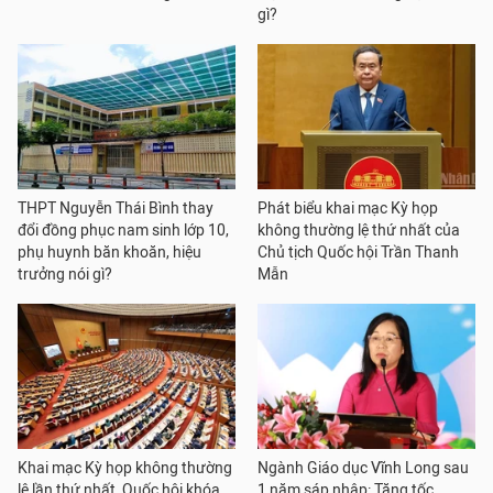
gì?
THPT Nguyễn Thái Bình thay
Phát biểu khai mạc Kỳ họp
đổi đồng phục nam sinh lớp 10,
không thường lệ thứ nhất của
phụ huynh băn khoăn, hiệu
Chủ tịch Quốc hội Trần Thanh
trưởng nói gì?
Mẫn
Khai mạc Kỳ họp không thường
Ngành Giáo dục Vĩnh Long sau
lệ lần thứ nhất, Quốc hội khóa
1 năm sáp nhập: Tăng tốc