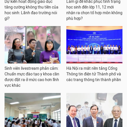
Dự kiến hoạt động giáo dục
Làm gì để khắc phục tình trạng
tăng cường không thu tiền của
học sinh đến lớp 11, 12 mới
học sinh: Lãnh đạo trường nói
nhận ra chọn tổ hợp môn không
gì?
phù hợp?
Sinh viên livestream phản cảm:
Hà Nội ra mắt nền tảng Cổng
Chuẩn mực đào tạo y khoa cần
Thông tin điện tử Thành phố và
được đặt ra ở mức cao hơn lĩnh
các trang thông tin thành phần
vực khác