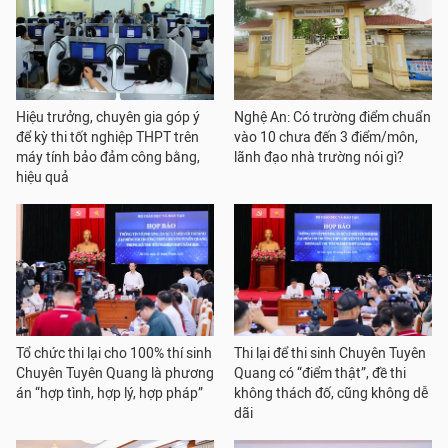
Hiệu trưởng, chuyên gia góp ý
Nghệ An: Có trường điểm chuẩn
để kỳ thi tốt nghiệp THPT trên
vào 10 chưa đến 3 điểm/môn,
máy tính bảo đảm công bằng,
lãnh đạo nhà trường nói gì?
hiệu quả
Tổ chức thi lại cho 100% thí sinh
Thi lại để thi sinh Chuyên Tuyên
Chuyên Tuyên Quang là phương
Quang có “điểm thật”, đề thi
án “hợp tình, hợp lý, hợp pháp”
không thách đố, cũng không dễ
dãi