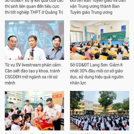
Sở GD&ĐT xử lý kết quả của các
Đổi tên Ban Tuyên giáo và Dân
thí sinh liên quan đến tiêu cực
vận Trung ương thành Ban
thi tốt nghiệp THPT ở Quảng Trị
Tuyên giáo Trung ương
Từ vụ SV livestream phản cảm:
Sở GD&ĐT Lạng Sơn: Giảm ít
Cần siết đào tạo y khoa, tránh
nhất 30% đầu mối cơ sở giáo
CSGDĐH mở ngành xa rời sứ
dục, sử dụng hiệu quả nguồn
mệnh
nhân lực