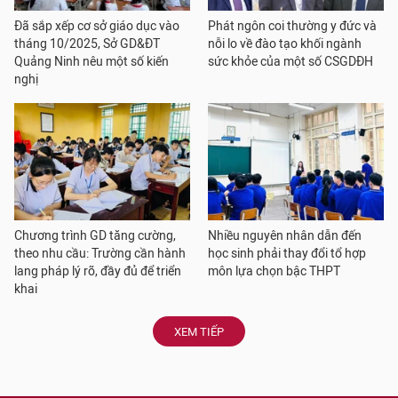
Đã sắp xếp cơ sở giáo dục vào
Phát ngôn coi thường y đức và
tháng 10/2025, Sở GD&ĐT
nỗi lo về đào tạo khối ngành
Quảng Ninh nêu một số kiến
sức khỏe của một số CSGDĐH
nghị
Chương trình GD tăng cường,
Nhiều nguyên nhân dẫn đến
theo nhu cầu: Trường cần hành
học sinh phải thay đổi tổ hợp
lang pháp lý rõ, đầy đủ để triển
môn lựa chọn bậc THPT
khai
XEM TIẾP