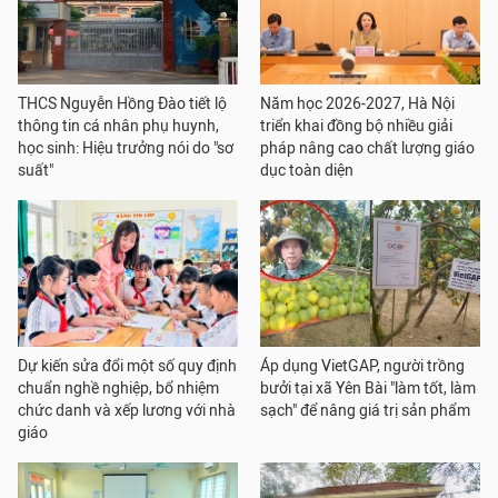
THCS Nguyễn Hồng Đào tiết lộ
Năm học 2026-2027, Hà Nội
thông tin cá nhân phụ huynh,
triển khai đồng bộ nhiều giải
học sinh: Hiệu trưởng nói do "sơ
pháp nâng cao chất lượng giáo
suất"
dục toàn diện
Dự kiến sửa đổi một số quy định
Áp dụng VietGAP, người trồng
chuẩn nghề nghiệp, bổ nhiệm
bưởi tại xã Yên Bài "làm tốt, làm
chức danh và xếp lương với nhà
sạch" để nâng giá trị sản phẩm
giáo