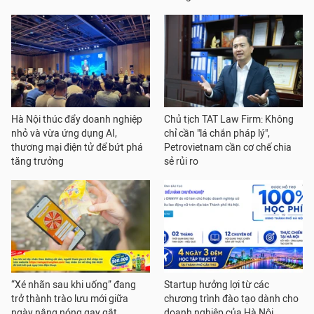
Hà Nội thúc đẩy doanh nghiệp
Chủ tịch TAT Law Firm: Không
nhỏ và vừa ứng dụng AI,
chỉ cần "lá chắn pháp lý",
thương mại điện tử để bứt phá
Petrovietnam cần cơ chế chia
tăng trưởng
sẻ rủi ro
“Xé nhãn sau khi uống” đang
Startup hưởng lợi từ các
trở thành trào lưu mới giữa
chương trình đào tạo dành cho
ngày nắng nóng gay gắt
doanh nghiệp của Hà Nội