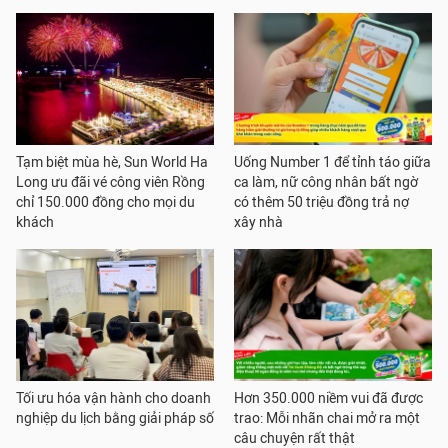
Tạm biệt mùa hè, Sun World Ha
Uống Number 1 để tỉnh táo giữa
Long ưu đãi vé công viên Rồng
ca làm, nữ công nhân bất ngờ
chỉ 150.000 đồng cho mọi du
có thêm 50 triệu đồng trả nợ
khách
xây nhà
Tối ưu hóa vận hành cho doanh
Hơn 350.000 niềm vui đã được
nghiệp du lịch bằng giải pháp số
trao: Mỗi nhãn chai mở ra một
câu chuyện rất thật