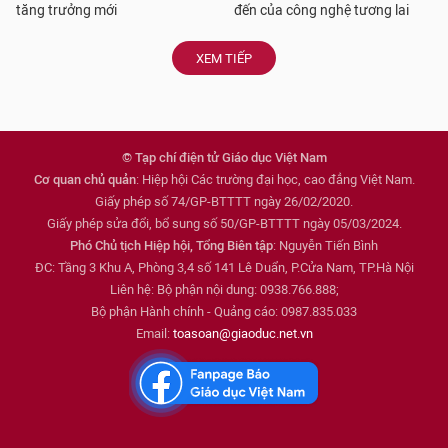
tăng trưởng mới
đến của công nghệ tương lai
XEM TIẾP
© Tạp chí điện tử Giáo dục Việt Nam
Cơ quan chủ quản
: Hiệp hội Các trường đại học, cao đẳng Việt Nam.
Giấy phép số 74/GP-BTTTT ngày 26/02/2020.
Giấy phép sửa đổi, bổ sung số 50/GP-BTTTT ngày 05/03/2024.
Phó Chủ tịch Hiệp hội, Tổng Biên tập
: Nguyễn Tiến Bình
ĐC: Tầng 3 Khu A, Phòng 3,4 số 141 Lê Duẩn, P.Cửa Nam, TP.Hà Nội
Liên hệ: Bộ phận nội dung: 0938.766.888;
Bộ phận Hành chính - Quảng cáo: 0987.835.033
Email:
toasoan@giaoduc.net.vn