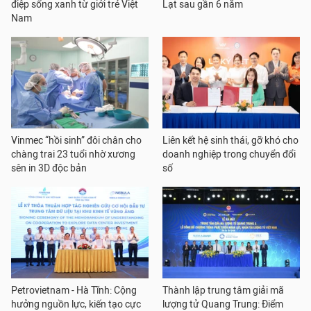
điệp sống xanh từ giới trẻ Việt
Lạt sau gần 6 năm
Nam
Vinmec “hồi sinh” đôi chân cho
Liên kết hệ sinh thái, gỡ khó cho
chàng trai 23 tuổi nhờ xương
doanh nghiệp trong chuyển đổi
sên in 3D độc bản
số
Petrovietnam - Hà Tĩnh: Cộng
Thành lập trung tâm giải mã
hưởng nguồn lực, kiến tạo cực
lượng tử Quang Trung: Điểm