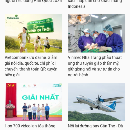
người tiêu dùng Hàn Quốc 2026
sách hấp dẫn cho khách hàng
Indonesia
Vietcombank ưu đãi hè: Giảm
Vinmec Nha Trang phẫu thuật
giá nội địa, quốc tế, chi phí di
ung thư tuyến giáp thẩm mỹ,
chuyển, thanh toán QR xuyên
giữ giọng nói và sự tự tin cho
biên giới
người bệnh
Hơn 700 video lan tỏa thông
Nối lại đường bay Cần Thơ - Đà