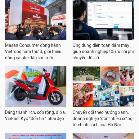
Masan Consumer đồng hành
Ứng dụng điện toán đám mây
Vietfood năm thứ 3, giới thiệu
giúp doanh nghiệp tối ưu chi phí
dòng cà phê đặc sản mới
chuyển đổi số
Dáng thanh lịch, cốp rộng, đi xa,
Chuyển đổi theo hướng xanh,
VinFast Kyo “đốn tim” phái đẹp
doanh nghiệp "đón" nhiều cơ hội
từ chính sách của Hà Nội