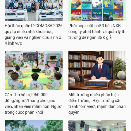
Hội thảo quốc tế COMOSA 2026
Phối hợp chặt chẽ 3 bên NXB,
quy tụ nhiều nhà khoa học,
công ty phát hành và quản lý thị
giảng viên và nghiên cứu sinh ở
trường để ngăn SGK giả
4 lĩnh vực
Cần Thơ hỗ trợ 960.000
Một trường nhiều phân hiệu,
đồng/người/tháng cho giáo
điểm trường: Hiệu trưởng cần
viên, nhân viên mầm non: Người
tránh "ôm việc", mạnh dạn phân
trong cuộc phấn khởi
quyền