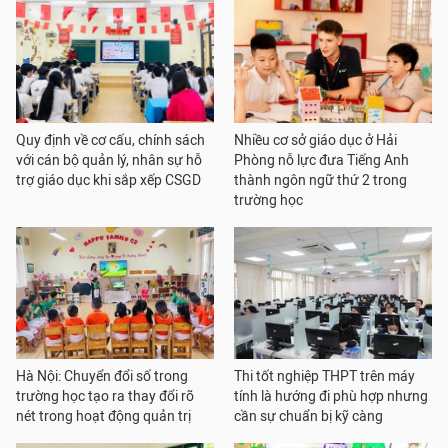
Quy định về cơ cấu, chính sách
Nhiều cơ sở giáo dục ở Hải
với cán bộ quản lý, nhân sự hỗ
Phòng nỗ lực đưa Tiếng Anh
trợ giáo dục khi sắp xếp CSGD
thành ngôn ngữ thứ 2 trong
trường học
Hà Nội: Chuyển đổi số trong
Thi tốt nghiệp THPT trên máy
trường học tạo ra thay đổi rõ
tính là hướng đi phù hợp nhưng
nét trong hoạt động quản trị
cần sự chuẩn bị kỹ càng