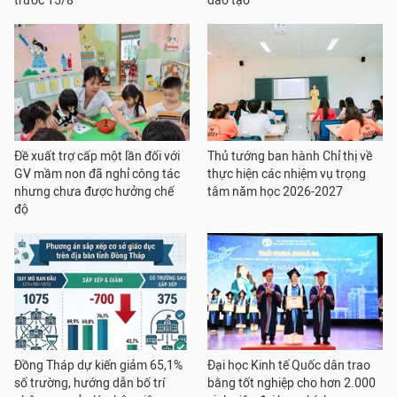
trước 15/8
đào tạo
Đề xuất trợ cấp một lần đối với
Thủ tướng ban hành Chỉ thị về
GV mầm non đã nghỉ công tác
thực hiện các nhiệm vụ trọng
nhưng chưa được hưởng chế
tâm năm học 2026-2027
độ
Đồng Tháp dự kiến giảm 65,1%
Đại học Kinh tế Quốc dân trao
số trường, hướng dẫn bố trí
bằng tốt nghiệp cho hơn 2.000