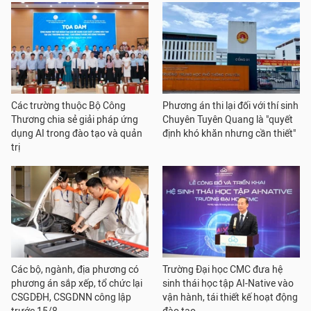
Các trường thuộc Bộ Công
Phương án thi lại đối với thí sinh
Thương chia sẻ giải pháp ứng
Chuyên Tuyên Quang là "quyết
dụng AI trong đào tạo và quản
định khó khăn nhưng cần thiết"
trị
Các bộ, ngành, địa phương có
Trường Đại học CMC đưa hệ
phương án sắp xếp, tổ chức lại
sinh thái học tập AI-Native vào
CSGDĐH, CSGDNN công lập
vận hành, tái thiết kế hoạt động