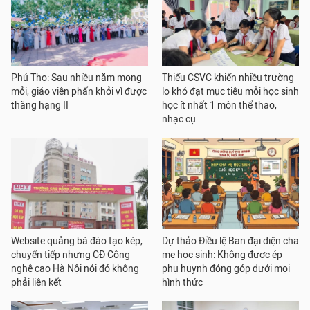
Phú Thọ: Sau nhiều năm mong
Thiếu CSVC khiến nhiều trường
mỏi, giáo viên phấn khởi vì được
lo khó đạt mục tiêu mỗi học sinh
thăng hạng II
học ít nhất 1 môn thể thao,
nhạc cụ
Website quảng bá đào tạo kép,
Dự thảo Điều lệ Ban đại diện cha
chuyển tiếp nhưng CĐ Công
mẹ học sinh: Không được ép
nghệ cao Hà Nội nói đó không
phụ huynh đóng góp dưới mọi
phải liên kết
hình thức