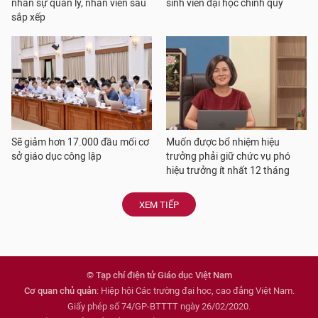
nhân sự quản lý, nhân viên sau
sinh viên đại học chính quy
sắp xếp
Sẽ giảm hơn 17.000 đầu mối cơ
Muốn được bổ nhiệm hiệu
sở giáo dục công lập
trưởng phải giữ chức vụ phó
hiệu trưởng ít nhất 12 tháng
XEM TIẾP
© Tạp chí điện tử Giáo dục Việt Nam
Cơ quan chủ quản
: Hiệp hội Các trường đại học, cao đẳng Việt Nam.
Giấy phép số 74/GP-BTTTT ngày 26/02/2020.