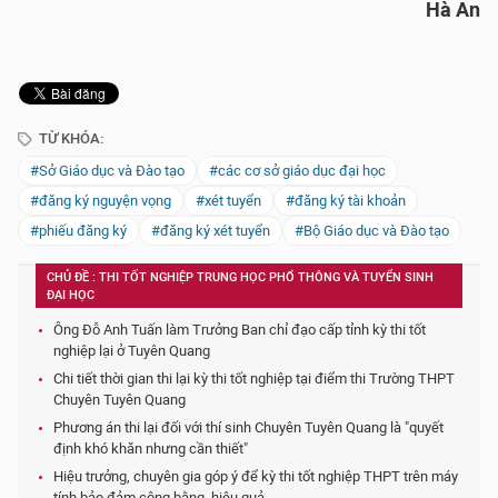
Hà An
TỪ KHÓA:
#Sở Giáo dục và Đào tạo
#các cơ sở giáo dục đại học
#đăng ký nguyện vọng
#xét tuyển
#đăng ký tài khoản
#phiếu đăng ký
#đăng ký xét tuyển
#Bộ Giáo dục và Đào tạo
CHỦ ĐỀ : THI TỐT NGHIỆP TRUNG HỌC PHỔ THÔNG VÀ TUYỂN SINH
ĐẠI HỌC
Ông Đỗ Anh Tuấn làm Trưởng Ban chỉ đạo cấp tỉnh kỳ thi tốt
nghiệp lại ở Tuyên Quang
Chi tiết thời gian thi lại kỳ thi tốt nghiệp tại điểm thi Trường THPT
Chuyên Tuyên Quang
Phương án thi lại đối với thí sinh Chuyên Tuyên Quang là "quyết
định khó khăn nhưng cần thiết"
Hiệu trưởng, chuyên gia góp ý để kỳ thi tốt nghiệp THPT trên máy
tính bảo đảm công bằng, hiệu quả