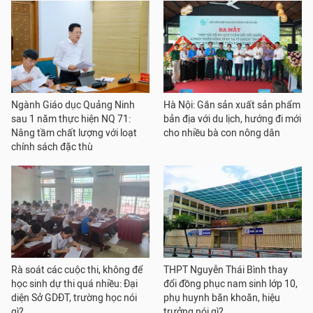
Ngành Giáo dục Quảng Ninh
Hà Nội: Gắn sản xuất sản phẩm
sau 1 năm thực hiện NQ 71:
bản địa với du lịch, hướng đi mới
Nâng tầm chất lượng với loạt
cho nhiều bà con nông dân
chính sách đặc thù
Rà soát các cuộc thi, không để
THPT Nguyễn Thái Bình thay
học sinh dự thi quá nhiều: Đại
đổi đồng phục nam sinh lớp 10,
diện Sở GDĐT, trường học nói
phụ huynh băn khoăn, hiệu
gì?
trưởng nói gì?