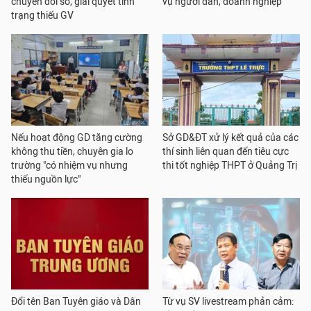
chuyển đổi số, giải quyết tình
vụ người dân, doanh nghiệp
trạng thiếu GV
Nếu hoạt động GD tăng cường
Sở GD&ĐT xử lý kết quả của các
không thu tiền, chuyên gia lo
thí sinh liên quan đến tiêu cực
trường "có nhiệm vụ nhưng
thi tốt nghiệp THPT ở Quảng Trị
thiếu nguồn lực"
Đổi tên Ban Tuyên giáo và Dân
Từ vụ SV livestream phản cảm: