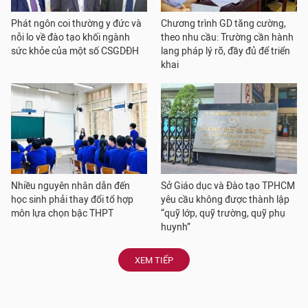
Phát ngôn coi thường y đức và
Chương trình GD tăng cường,
nỗi lo về đào tạo khối ngành
theo nhu cầu: Trường cần hành
sức khỏe của một số CSGDĐH
lang pháp lý rõ, đầy đủ để triển
khai
Nhiều nguyên nhân dẫn đến
Sở Giáo dục và Đào tạo TPHCM
học sinh phải thay đổi tổ hợp
yêu cầu không được thành lập
môn lựa chọn bậc THPT
“quỹ lớp, quỹ trường, quỹ phụ
huynh”
XEM TIẾP