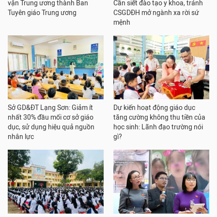
vận Trung ương thành Ban
Cần siết đào tạo y khoa, tránh
Tuyên giáo Trung ương
CSGDĐH mở ngành xa rời sứ
mệnh
Sở GD&ĐT Lạng Sơn: Giảm ít
Dự kiến hoạt động giáo dục
nhất 30% đầu mối cơ sở giáo
tăng cường không thu tiền của
dục, sử dụng hiệu quả nguồn
học sinh: Lãnh đạo trường nói
nhân lực
gì?