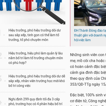
1 .
Hiệu trưởng, phó hiệu trưởng dôi dư
ĐH Thành Đông đào tạ
sau sắp xếp, tinh gọn có thể làm tổ
thuật gắn với doanh n
trưởng, tổ phó chuyên môn
hội việc làm
 .
Hiệu trưởng, hiệu phó làm quản lý lâu
Những sinh viên con t
năm bố trí làm tổ trưởng chuyên môn
mẹ; mồ côi cha hoặc 
có phù hợp?
có hoàn cảnh đặc biệ
cảnh gia đình đặc biệ
 .
Hiệu trưởng, phó hiệu trưởng dôi dư dễ
theo quy định của C
sắp xếp, nhân viên trường học mới khó
353/QĐ-TTg ngày 15/
bố trí công việc
Đặc biệt, 100% sinh v
 .
Nghị định 299 quy định tối đa 3 cấp
cơ điện tử, Công nghệ
phó, trường học có 4 phân hiệu bố trí