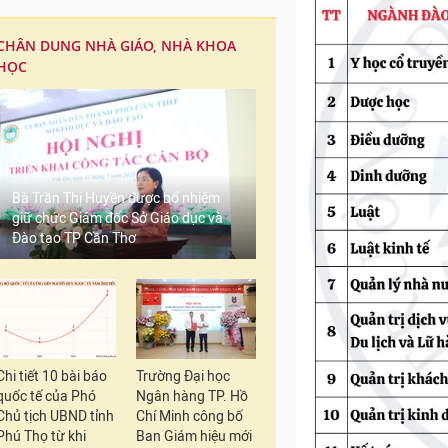
CHÂN DUNG NHÀ GIÁO, NHÀ KHOA
HỌC
Bà Trần Thị Huyền được bổ nhiệm
giữ chức Giám đốc Sở Giáo dục và
Đào tạo TP Cần Thơ
Chi tiết 10 bài báo
Trường Đại học
quốc tế của Phó
Ngân hàng TP. Hồ
Chủ tịch UBND tỉnh
Chí Minh công bố
Phú Thọ từ khi
Ban Giám hiệu mới