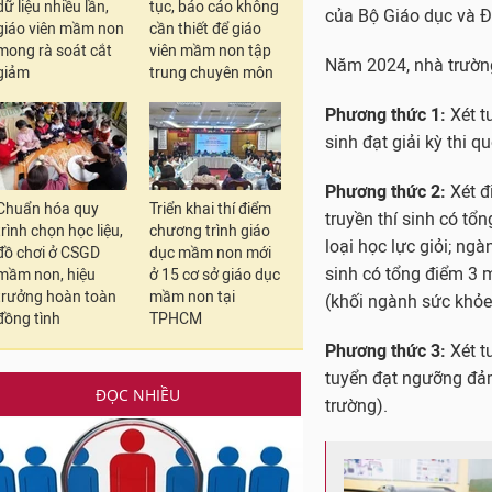
dữ liệu nhiều lần,
tục, báo cáo không
của Bộ Giáo dục và Đ
giáo viên mầm non
cần thiết để giáo
mong rà soát cắt
viên mầm non tập
Năm 2024, nhà trường
giảm
trung chuyên môn
Phương thức 1:
Xét t
sinh đạt giải kỳ thi q
Phương thức 2:
Xét đ
Chuẩn hóa quy
Triển khai thí điểm
truyền thí sinh có tổ
trình chọn học liệu,
chương trình giáo
loại học lực giỏi; ng
đồ chơi ở CSGD
dục mầm non mới
sinh có tổng điểm 3 m
mầm non, hiệu
ở 15 cơ sở giáo dục
trưởng hoàn toàn
mầm non tại
(khối ngành sức khỏe
đồng tình
TPHCM
Phương thức 3:
Xét t
tuyển đạt ngưỡng đảm
ĐỌC NHIỀU
trường).