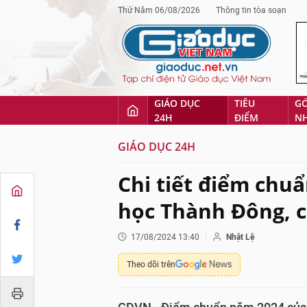
Thứ Năm 06/08/2026
Thông tin tòa soạn
GIÁO DỤC
TIÊU
G
24H
ĐIỂM
N
GIÁO DỤC 24H
Chi tiết điểm chu
học Thành Đông, c
17/08/2024 13:40
Nhật Lệ
Theo dõi trên