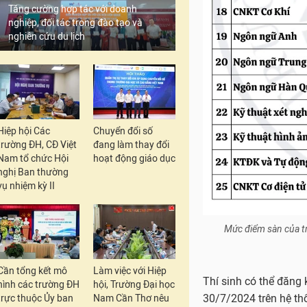
Tăng cường hợp tác với doanh
nghiệp, đối tác trong đào tạo và
nghiên cứu du lịch
Hiệp hội Các
Chuyển đổi số
trường ĐH, CĐ Việt
đang làm thay đổi
Nam tổ chức Hội
hoạt động giáo dục
nghị Ban thường
vụ nhiệm kỳ II
Mức điểm sàn của t
Cần tổng kết mô
Làm việc với Hiệp
Thí sinh có thể đăng
hình các trường ĐH
hội, Trường Đại học
30/7/2024 trên hệ th
trực thuộc Ủy ban
Nam Cần Thơ nêu