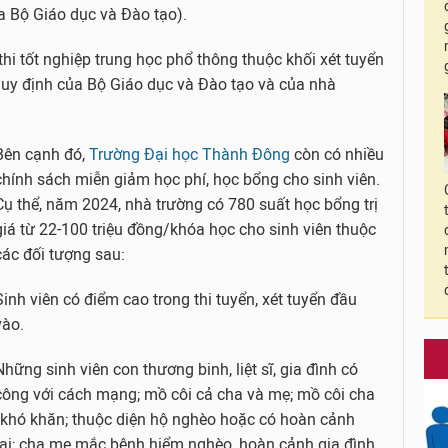
a Bộ Giáo dục và Đào tạo).
thi tốt nghiệp trung học phổ thông thuộc khối xét tuyển
uy định của Bộ Giáo dục và Đào tạo và của nhà
Bên cạnh đó,
Trường Đại học Thành Đông
còn có nhiều
chính sách miễn giảm học phí, học bổng cho sinh viên.
Cụ thể, năm 2024, nhà trường có 780 suất học bổng trị
giá từ 22-100 triệu đồng/khóa học cho sinh viên thuộc
các đối tượng sau:
Sinh viên có điểm cao trong thi tuyển, xét tuyển đầu
vào.
Những sinh viên con thương binh, liệt sĩ, gia đình có
công với cách mạng; mồ côi cả cha và mẹ; mồ côi cha
khó khăn; thuộc diện hộ nghèo hoặc có hoàn cảnh
tai; cha mẹ mắc bệnh hiểm nghèo, hoàn cảnh gia đình