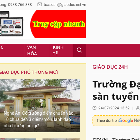
óng: 0938.766.888
toasoan@giaoduc.net.vn
ỌC
VĂN
KINH
HÓA
TẾ
GIÁO DỤC 24H
GIÁO DỤC PHỔ THÔNG MỚI
Trường Đạ
sàn tuyển
24/07/2024 13:52
Nghệ An: Có trường điểm chuẩn vào
10 chưa đến 3 điểm/môn, lãnh đạo
Theo dõi trên
nhà trường nói gì?