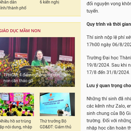
Nhân dân
6 kiến nghị
đổi nguyện vọng không
tỉnh/thành phố
tuyển.
Quy trình và thời gia
GIÁO DỤC MẦM NON
Thí sinh nộp lệ phí x
17h00 ngày 06/8/202
Trường Đại học Thành
19/8/2024. Sau khi nh
17/8 đến 31/8/2024.
TPHCM: 4 điểm nghẽn giáo dục mầm
non cần tháo gỡ
Lưu ý quan trọng cho
Những thí sinh đã nh
các kênh như Zalo, e
sinh chung của Bộ Gi
trường. Đối với những
Nhiều hồ sơ trùng
Thứ trưởng Bộ
lặp nội dung, nhập
GD&ĐT: Giảm thủ
nhập học cần hoàn th