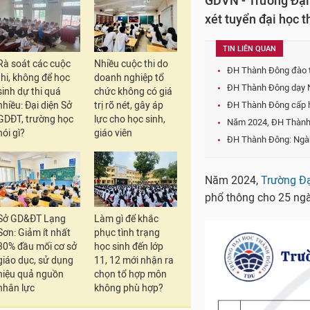
GDVN - Trường Đại
xét tuyển đại học 
TIN LIÊN QUAN
Rà soát các cuộc
Nhiều cuộc thi do
ĐH Thành Đông đào tạ
thi, không để học
doanh nghiệp tổ
ĐH Thành Đông dạy N
sinh dự thi quá
chức không có giá
nhiều: Đại diện Sở
trị rõ nét, gây áp
ĐH Thành Đông cấp h
GDĐT, trường học
lực cho học sinh,
Năm 2024, ĐH Thành Đ
nói gì?
giáo viên
ĐH Thành Đông: Ngàn
Năm 2024,
Trường Đ
phổ thông cho 25 ngà
Sở GD&ĐT Lạng
Làm gì để khắc
Sơn: Giảm ít nhất
phục tình trạng
30% đầu mối cơ sở
học sinh đến lớp
giáo dục, sử dụng
11, 12 mới nhận ra
hiệu quả nguồn
chọn tổ hợp môn
nhân lực
không phù hợp?