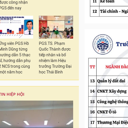
được công nhận
PGS đến nay
Ứng viên PGS Hồ
PGS.TS. Phạm
Minh Dũng từng
Quốc Thành được
hướng dẫn 5 thạc
tiếp nhận và bổ
sĩ, hướng dẫn phụ
nhiệm làm Hiệu
2 NCS trong cùng
trưởng Trường Đại
một năm học
học Thái Bình
TIN HIỆP HỘI