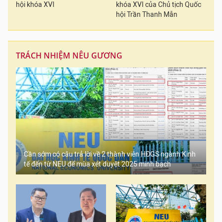
hội khóa XVI
khóa XVI của Chủ tịch Quốc
hội Trần Thanh Mẫn
TRÁCH NHIỆM NÊU GƯƠNG
Cần sớm có câu trả lời về 2 thành viên HĐGS ngành Kinh
tế đến từ NEU để mùa xét duyệt 2025 minh bạch