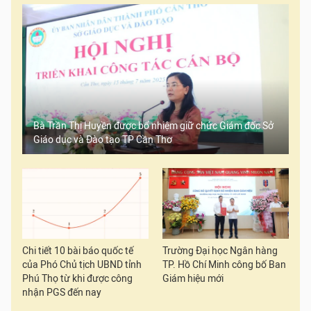
Bà Trần Thị Huyền được bổ nhiệm giữ chức Giám đốc Sở
Giáo dục và Đào tạo TP Cần Thơ
Chi tiết 10 bài báo quốc tế
Trường Đại học Ngân hàng
của Phó Chủ tịch UBND tỉnh
TP. Hồ Chí Minh công bố Ban
Phú Thọ từ khi được công
Giám hiệu mới
nhận PGS đến nay