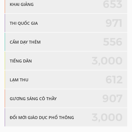
653
KHAI GIẢNG
971
THI QUỐC GIA
556
CẤM DẠY THÊM
3,000
TIẾNG DÂN
612
LẠM THU
907
GƯƠNG SÁNG CÔ THẦY
3,000
ĐỔI MỚI GIÁO DỤC PHỔ THÔNG