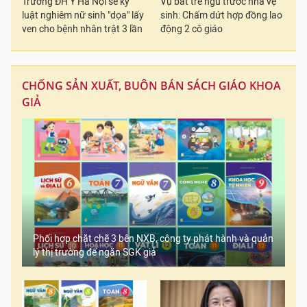
Trường ĐH Y Hà Nội sẽ kỷ
Vụ bắt trẻ ngủ trước nhà vệ
luật nghiêm nữ sinh "dọa" lấy
sinh: Chấm dứt hợp đồng lao
ven cho bệnh nhân trật 3 lần
động 2 cô giáo
CHỐNG SẢN XUẤT, BUÔN BÁN SÁCH GIÁO KHOA
GIẢ
Phối hợp chặt chẽ 3 bên NXB, công ty phát hành và quản
lý thị trường để ngăn SGK giả