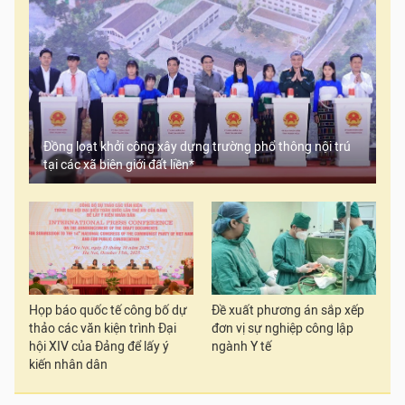
Đồng loạt khởi công xây dựng trường phổ thông nội trú
tại các xã biên giới đất liền*
Họp báo quốc tế công bố dự
Đề xuất phương án sắp xếp
thảo các văn kiện trình Đại
đơn vị sự nghiệp công lập
hội XIV của Đảng để lấy ý
ngành Y tế
kiến nhân dân