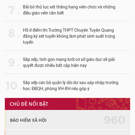
7 .
Bãi bỏ thủ tục xét thăng hạng viên chức và những
điều giáo viên cần biết
8 .
HS ở điểm thi Trường THPT Chuyên Tuyên Quang
đăng ký xét tuyển không làm phát sinh suất trúng
tuyển
9 .
Sắp xếp, tinh gọn mạng lưới cơ sở giáo dục sẽ giải
quyết được nhiều bất cập hiện nay
10 .
Sắp xếp cán bộ quản lý dôi dư sau sáp nhập trường
học: ĐBQH, phòng VH-XH nêu góp ý
CHỦ ĐỀ NỔI BẬT
960
BẢO HIỂM XÃ HỘI