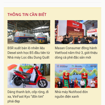
THÔNG TIN CẦN BIẾT
BSR xuất bán lô nhiên liệu
Masan Consumer đồng hành
Diesel sinh học B5 đầu tiên từ
Vietfood năm thứ 3, giới thiệu
Nhà máy Lọc dầu Dung Quất
dòng cà phê đặc sản mới
Dáng thanh lịch, cốp rộng, đi
Nhà máy Nutifood đón
xa, VinFast Kyo “đốn tim”
nguồn điện xanh
phái đẹp