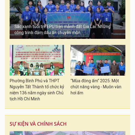
Sắc xanh tuổi trẻ EPU trên mảnh đất Gia Lai: Những
công trình đậm dấu ấn chuyên môn
Phường Bình Phú và THPT
“Mùa đông ấm” 2025: Một
Nguyễn Tất Thành tổ chức kỷ
chút nắng vàng - Muôn vàn
niệm 136 năm ngày sinh Chủ
hơi ấm
tịch Hồ Chí Minh
SỰ KIỆN VÀ CHÍNH SÁCH