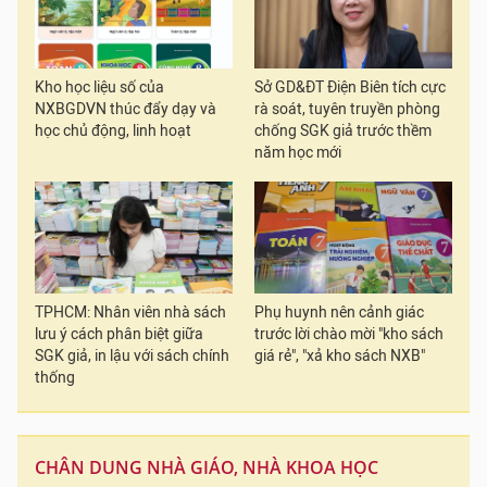
Kho học liệu số của
Sở GD&ĐT Điện Biên tích cực
NXBGDVN thúc đẩy dạy và
rà soát, tuyên truyền phòng
học chủ động, linh hoạt
chống SGK giả trước thềm
năm học mới
TPHCM: Nhân viên nhà sách
Phụ huynh nên cảnh giác
lưu ý cách phân biệt giữa
trước lời chào mời "kho sách
SGK giả, in lậu với sách chính
giá rẻ", "xả kho sách NXB"
thống
CHÂN DUNG NHÀ GIÁO, NHÀ KHOA HỌC