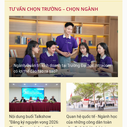
TƯ VẤN CHỌN TRƯỜNG – CHỌN NGÀNH
Ngành Quản trị kinh doanh tại Trường Đại học Intracom
có lợi thế đào tạo ra sao?
Nội dung buổi Talkshow
Quan hệ quốc tế - Ngành học
“Đăng ký nguyện vọng 2026:
của những công dân toàn