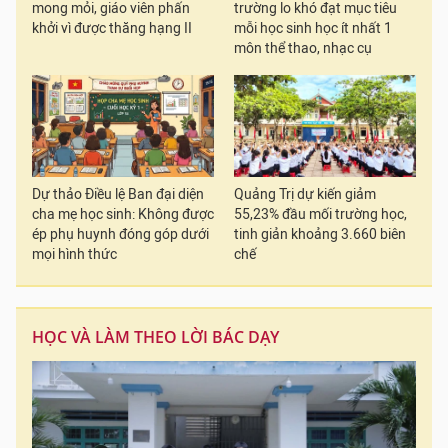
mong mỏi, giáo viên phấn
trường lo khó đạt mục tiêu
khởi vì được thăng hạng II
mỗi học sinh học ít nhất 1
môn thể thao, nhạc cụ
Dự thảo Điều lệ Ban đại diện
Quảng Trị dự kiến giảm
cha mẹ học sinh: Không được
55,23% đầu mối trường học,
ép phụ huynh đóng góp dưới
tinh giản khoảng 3.660 biên
mọi hình thức
chế
HỌC VÀ LÀM THEO LỜI BÁC DẠY