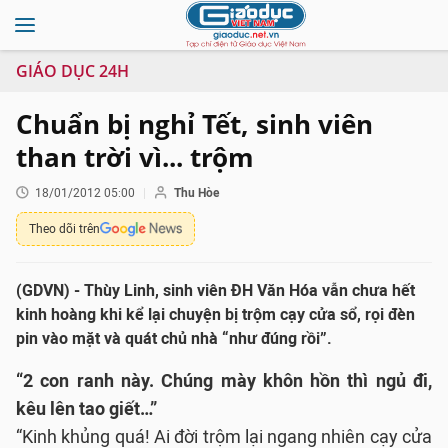
GIÁO DỤC 24H
Chuẩn bị nghỉ Tết, sinh viên
than trời vì... trộm
18/01/2012 05:00
Thu Hòe
Theo dõi trên
(GDVN) - Thùy Linh, sinh viên ĐH Văn Hóa vẫn chưa hết
kinh hoàng khi kể lại chuyện bị trộm cạy cửa sổ, rọi đèn
pin vào mặt và quát chủ nhà “như đúng rồi”.
“2 con ranh này. Chúng mày khôn hồn thì ngủ đi,
kêu lên tao giết…”
“Kinh khủng quá! Ai đời trộm lại ngang nhiên cạy cửa