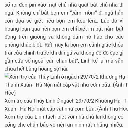
sổ rọi đèn pin vào mặt chủ nhà quát bắt chủ nhà đi
ngủ. Không chỉ bắt bọn em “câm mồm” đi ngủ hắn
còn dọa sẽ giết nếu bọn em kêu lên… Lúc đó vì
hoảng loạn quá nên bọn em chỉ biết im bặt nằm bất
động trên giường và không dám hô hào cho các
phòng khác biết…Rất may là bọn em cảnh giác khóa
trái cửa chính trước khi đi ngủ và không để đồ đạc gì
gần cửa sổ ngoài cái chạn bát”, Linh kể lại mà vẫn
chưa hết bàng hoàng sợ hãi.
Xóm trọ của Thùy Linh ở ngách 29/70/2 Khương Hạ - 
Xuân - Hà Nội mắt cắp vặt như cơm bữa. (Ảnh Thu Hòe
Xóm trọ của Linh tách biệt với nhà chủ lại không có
cổng che chắn bảo vệ nên an ninh rất nhũng nhiễu.