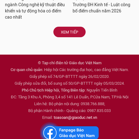
ngành Công nghệ kỹ thuật điều
Trường ĐH Kinh tế - Luật công
khiển và tự động hóa có điểm
bố điểm chuẩn năm 2026
cao nhất
XEM TIẾP
© Tạp chí điện tử Giáo dục Việt Nam
Cơ quan chủ quản
: Hiệp hội Các trường đại học, cao đẳng Việt Nam.
Giấy phép số 74/GP-BTTTT ngày 26/02/2020.
Giấy phép sửa đổi, bổ sung số 50/GP-BTTTT ngày 05/03/2024.
Phó Chủ tịch Hiệp hội, Tổng Biên tập
: Nguyễn Tiến Bình
ĐC: Tầng 3 Khu A, Phòng 3,4 số 141 Lê Duẩn, P.Cửa Nam, TP.Hà Nội
Liên hệ: Bộ phận nội dung: 0938.766.888;
Bộ phận Hành chính - Quảng cáo: 0987.835.033
Email:
toasoan@giaoduc.net.vn