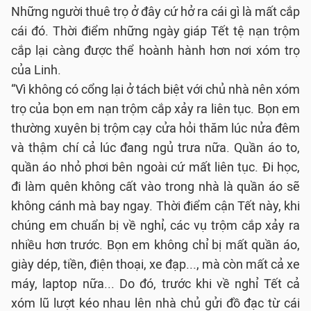
Những người thuê trọ ở đây cứ hở ra cái gì là mất cắp
cái đó. Thời điểm những ngày giáp Tết tệ nạn trộm
cắp lại càng được thể hoành hành hơn nơi xóm trọ
của Linh.
“Vì không có cổng lại ở tách biệt với chủ nhà nên xóm
trọ của bọn em nạn trộm cắp xảy ra liên tục. Bọn em
thường xuyên bị trộm cạy cửa hỏi thăm lúc nửa đêm
và thậm chí cả lúc đang ngủ trưa nữa. Quần áo to,
quần áo nhỏ phơi bên ngoài cứ mất liên tục. Đi học,
đi làm quên không cất vào trong nhà là quần áo sẽ
không cánh mà bay ngay. Thời điểm cận Tết này, khi
chúng em chuẩn bị về nghỉ, các vụ trộm cắp xảy ra
nhiều hơn trước. Bọn em không chỉ bị mất quần áo,
giày dép, tiền, điện thoại, xe đạp..., mà còn mất cả xe
máy, laptop nữa... Do đó, trước khi về nghỉ Tết cả
xóm lũ lượt kéo nhau lên nhà chủ gửi đồ đạc từ cái