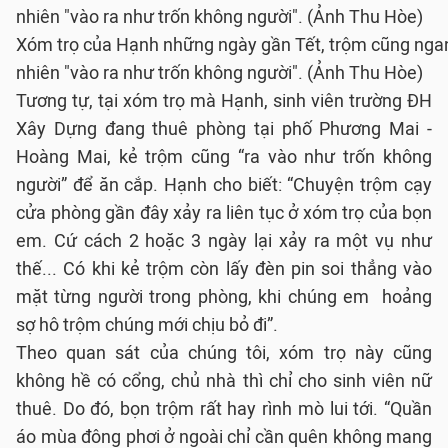
Xóm trọ của Hạnh những ngày gần Tết, trộm cũng nga
nhiên "vào ra như trốn không người". (Ảnh Thu Hòe)
Tương tự, tại xóm trọ mà Hạnh, sinh viên trường ĐH
Xây Dựng đang thuê phòng tại phố Phương Mai -
Hoàng Mai, kẻ trộm cũng “ra vào như trốn không
người” để ăn cắp. Hạnh cho biết: “Chuyện trộm cạy
cửa phòng gần đây xảy ra liên tục ở xóm trọ của bọn
em. Cứ cách 2 hoặc 3 ngày lại xảy ra một vụ như
thế... Có khi kẻ trộm còn lấy đèn pin soi thẳng vào
mặt từng người trong phòng, khi chúng em hoảng
sợ hô trộm chúng mới chịu bỏ đi”.
Theo quan sát của chúng tôi, xóm trọ này cũng
không hề có cổng, chủ nhà thì chỉ cho sinh viên nữ
thuê. Do đó, bọn trộm rất hay rình mò lui tới. “Quần
áo mùa đông phơi ở ngoài chỉ cần quên không mang