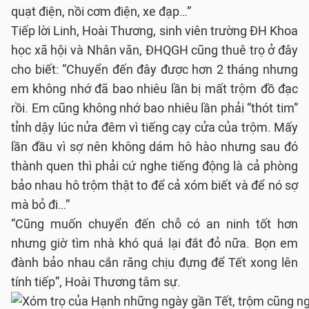
quạt điện, nồi cơm điện, xe đạp…”
Tiếp lời Linh, Hoài Thương, sinh viên trường ĐH Khoa
học xã hội và Nhân văn, ĐHQGH cũng thuê trọ ở đây
cho biết: “Chuyển đến đây được hơn 2 tháng nhưng
em không nhớ đã bao nhiêu lần bị mất trộm đồ đạc
rồi. Em cũng không nhớ bao nhiêu lần phải “thót tim”
tỉnh dậy lúc nửa đêm vì tiếng cạy cửa của trộm. Mấy
lần đầu vì sợ nên không dám hô hào nhưng sau đó
thành quen thì phải cứ nghe tiếng động là cả phòng
bảo nhau hô trộm thật to để cả xóm biết và để nó sợ
mà bỏ đi…”
“Cũng muốn chuyển đến chỗ có an ninh tốt hơn
nhưng giờ tìm nhà khó quá lại đắt đỏ nữa. Bọn em
đành bảo nhau cắn răng chịu đựng để Tết xong lên
tính tiếp”, Hoài Thương tâm sự.