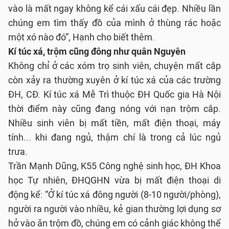
vào là mất ngay không kể cái xấu cái đẹp. Nhiều lần
chúng em tìm thấy đồ của mình ở thùng rác hoặc
một xó nào đó”, Hạnh cho biết thêm.
Kí túc xá, trộm cũng đông như quân Nguyên
Không chỉ ở các xóm trọ sinh viên, chuyện mất cắp
còn xảy ra thường xuyên ở kí túc xá của các trường
ĐH, CĐ. Kí túc xá Mễ Trì thuộc ĐH Quốc gia Hà Nội
thời điểm này cũng đang nóng với nạn trộm cắp.
Nhiều sinh viên bị mất tiền, mất điện thoại, máy
tính... khi đang ngủ, thậm chí là trong cả lúc ngủ
trưa.
Trần Mạnh Dũng, K55 Công nghệ sinh học, ĐH Khoa
học Tự nhiên, ĐHQGHN vừa bị mất điện thoại di
động kể: “Ở kí túc xá đông người (8-10 người/phòng),
người ra người vào nhiều, kẻ gian thường lợi dụng sơ
hở vào ăn trộm đồ, chúng em có cảnh giác không thể