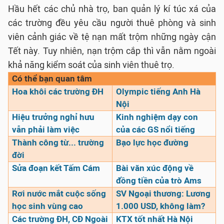
Hầu hết các chủ nhà trọ, ban quản lý kí túc xá của
các trường đều yêu cầu người thuê phòng và sinh
viên cảnh giác về tệ nạn mất trộm những ngày cận
Tết này. Tuy nhiên, nạn trộm cắp thì vẫn nằm ngoài
khả năng kiểm soát của sinh viên thuê trọ.
Có thể bạn quan tâm
Hoa khôi các trường ĐH
Olympic tiếng Anh Hà
Nội
Hiệu trưởng nghỉ hưu
Kinh nghiệm dạy con
vẫn phải làm việc
của các GS nổi tiếng
Thành công từ... trường
Bạo lực học đường
đời
Sửa đoạn kết Tấm Cám
Bài văn xúc động về
đồng tiền của trò Ams
Rơi nước mắt cuộc sống
SV Ngoại thương: Lương
học sinh vùng cao
1.000 USD, không làm?
Các trường ĐH, CĐ Ngoài
KTX tốt nhất Hà Nội