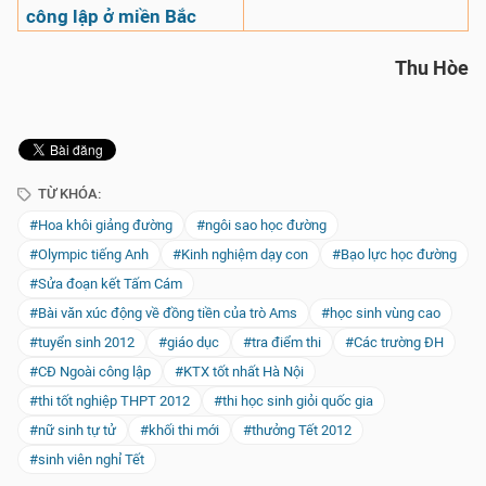
công lập ở miền Bắc
Thu Hòe
TỪ KHÓA:
#Hoa khôi giảng đường
#ngôi sao học đường
#Olympic tiếng Anh
#Kinh nghiệm dạy con
#Bạo lực học đường
#Sửa đoạn kết Tấm Cám
#Bài văn xúc động về đồng tiền của trò Ams
#học sinh vùng cao
#tuyển sinh 2012
#giáo dục
#tra điểm thi
#Các trường ĐH
#CĐ Ngoài công lập
#KTX tốt nhất Hà Nội
#thi tốt nghiệp THPT 2012
#thi học sinh giỏi quốc gia
#nữ sinh tự tử
#khối thi mới
#thưởng Tết 2012
#sinh viên nghỉ Tết