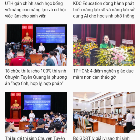
UTH gắn chính sách học bổng
KDC Education đồng hành phát
với nâng cao năng lực và cơ hội
triển năng lực số và năng lực sử
việc làm cho sinh viên
dụng AI cho học sinh phổ thông
Tổ chức thi lại cho 100% thí sinh
TPHCM: 4 điểm nghẽn giáo dục
Chuyên Tuyên Quang là phương
mầm non cần tháo gỡ
án “hợp tình, hợp lý, hợp pháp”
Thi lại để thi sinh Chuyên Tuyên
Bộ GDĐT lý giải vì sao thí sinh