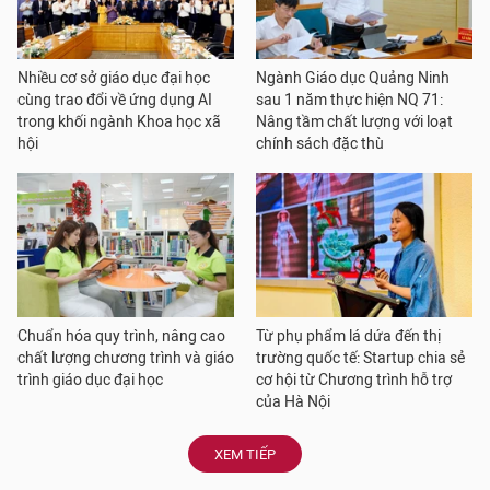
Nhiều cơ sở giáo dục đại học
Ngành Giáo dục Quảng Ninh
cùng trao đổi về ứng dụng AI
sau 1 năm thực hiện NQ 71:
trong khối ngành Khoa học xã
Nâng tầm chất lượng với loạt
hội
chính sách đặc thù
Chuẩn hóa quy trình, nâng cao
Từ phụ phẩm lá dứa đến thị
chất lượng chương trình và giáo
trường quốc tế: Startup chia sẻ
trình giáo dục đại học
cơ hội từ Chương trình hỗ trợ
của Hà Nội
XEM TIẾP