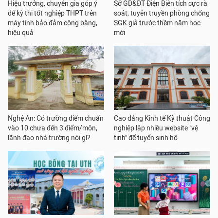
Hiệu trưởng, chuyên gia góp ý
Sở GD&ĐT Điện Biên tích cực rà
để kỳ thi tốt nghiệp THPT trên
soát, tuyên truyền phòng chống
máy tính bảo đảm công bằng,
SGK giả trước thềm năm học
hiệu quả
mới
Nghệ An: Có trường điểm chuẩn
Cao đẳng Kinh tế Kỹ thuật Công
vào 10 chưa đến 3 điểm/môn,
nghiệp lập nhiều website "vệ
lãnh đạo nhà trường nói gì?
tinh" để tuyển sinh hộ