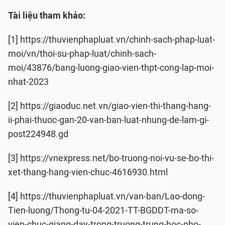
Tài liệu tham khảo:
[1] https://thuvienphapluat.vn/chinh-sach-phap-luat-
moi/vn/thoi-su-phap-luat/chinh-sach-
moi/43876/bang-luong-giao-vien-thpt-cong-lap-moi-
nhat-2023
[2] https://giaoduc.net.vn/giao-vien-thi-thang-hang-
ii-phai-thuoc-gan-20-van-ban-luat-nhung-de-lam-gi-
post224948.gd
[3] https://vnexpress.net/bo-truong-noi-vu-se-bo-thi-
xet-thang-hang-vien-chuc-4616930.html
[4] https://thuvienphapluat.vn/van-ban/Lao-dong-
Tien-luong/Thong-tu-04-2021-TT-BGDDT-ma-so-
vien-chuc-giang-day-trong-truong-trung-hoc-pho-