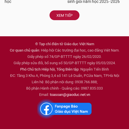
học
sinh giỏi năm học 2025 -2026
XEM TIẾP
© Tạp chí điện tử Giáo dục Việt Nam
Cơ quan chủ quản
: Hiệp hội Các trường đại học, cao đẳng Việt Nam.
Giấy phép số 74/GP-BTTTT ngày 26/02/2020.
Giấy phép sửa đổi, bổ sung số 50/GP-BTTTT ngày 05/03/2024.
Phó Chủ tịch Hiệp hội, Tổng Biên tập
: Nguyễn Tiến Bình
ĐC: Tầng 3 Khu A, Phòng 3,4 số 141 Lê Duẩn, P.Cửa Nam, TP.Hà Nội
Liên hệ: Bộ phận nội dung: 0938.766.888;
Bộ phận Hành chính - Quảng cáo: 0987.835.033
Email:
toasoan@giaoduc.net.vn