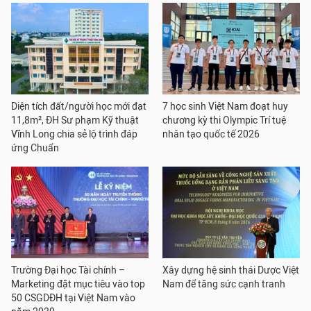
Diện tích đất/người học mới đạt
7 học sinh Việt Nam đoạt huy
11,8m², ĐH Sư phạm Kỹ thuật
chương kỳ thi Olympic Trí tuệ
Vĩnh Long chia sẻ lộ trình đáp
nhân tạo quốc tế 2026
ứng Chuẩn
Trường Đại học Tài chính –
Xây dựng hệ sinh thái Dược Việt
Marketing đặt mục tiêu vào top
Nam để tăng sức cạnh tranh
50 CSGDĐH tại Việt Nam vào