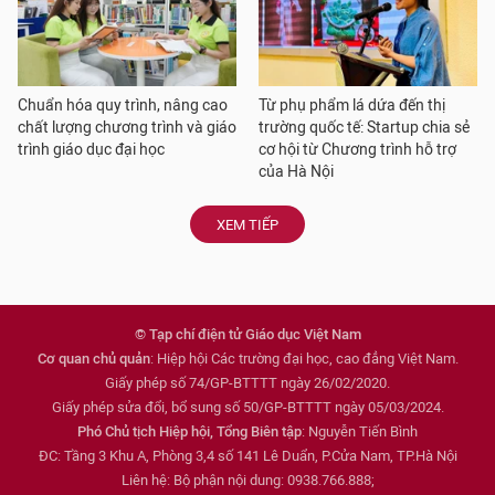
Chuẩn hóa quy trình, nâng cao
Từ phụ phẩm lá dứa đến thị
chất lượng chương trình và giáo
trường quốc tế: Startup chia sẻ
trình giáo dục đại học
cơ hội từ Chương trình hỗ trợ
của Hà Nội
XEM TIẾP
© Tạp chí điện tử Giáo dục Việt Nam
Cơ quan chủ quản
: Hiệp hội Các trường đại học, cao đẳng Việt Nam.
Giấy phép số 74/GP-BTTTT ngày 26/02/2020.
Giấy phép sửa đổi, bổ sung số 50/GP-BTTTT ngày 05/03/2024.
Phó Chủ tịch Hiệp hội, Tổng Biên tập
: Nguyễn Tiến Bình
ĐC: Tầng 3 Khu A, Phòng 3,4 số 141 Lê Duẩn, P.Cửa Nam, TP.Hà Nội
Liên hệ: Bộ phận nội dung: 0938.766.888;