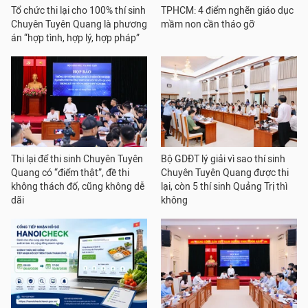
Tổ chức thi lại cho 100% thí sinh
TPHCM: 4 điểm nghẽn giáo dục
Chuyên Tuyên Quang là phương
mầm non cần tháo gỡ
án “hợp tình, hợp lý, hợp pháp”
Thi lại để thi sinh Chuyên Tuyên
Bộ GDĐT lý giải vì sao thí sinh
Quang có “điểm thật”, đề thi
Chuyên Tuyên Quang được thi
không thách đố, cũng không dễ
lại, còn 5 thí sinh Quảng Trị thì
dãi
không