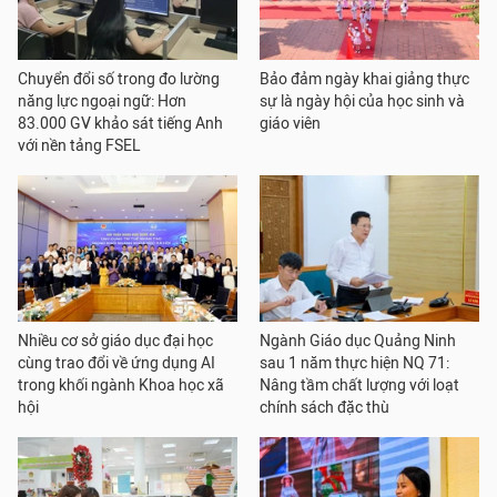
Chuyển đổi số trong đo lường
Bảo đảm ngày khai giảng thực
năng lực ngoại ngữ: Hơn
sự là ngày hội của học sinh và
83.000 GV khảo sát tiếng Anh
giáo viên
với nền tảng FSEL
Nhiều cơ sở giáo dục đại học
Ngành Giáo dục Quảng Ninh
cùng trao đổi về ứng dụng AI
sau 1 năm thực hiện NQ 71:
trong khối ngành Khoa học xã
Nâng tầm chất lượng với loạt
hội
chính sách đặc thù