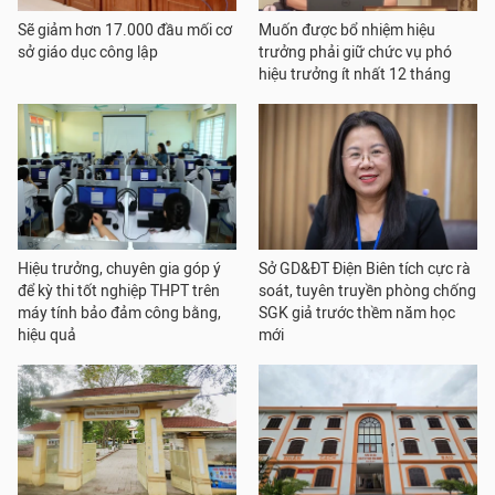
Sẽ giảm hơn 17.000 đầu mối cơ
Muốn được bổ nhiệm hiệu
sở giáo dục công lập
trưởng phải giữ chức vụ phó
hiệu trưởng ít nhất 12 tháng
Hiệu trưởng, chuyên gia góp ý
Sở GD&ĐT Điện Biên tích cực rà
để kỳ thi tốt nghiệp THPT trên
soát, tuyên truyền phòng chống
máy tính bảo đảm công bằng,
SGK giả trước thềm năm học
hiệu quả
mới