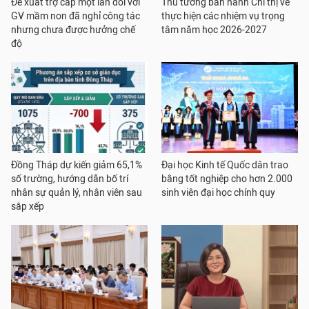
Đề xuất trợ cấp một lần đối với
Thủ tướng ban hành Chỉ thị về
GV mầm non đã nghỉ công tác
thực hiện các nhiệm vụ trọng
nhưng chưa được hưởng chế
tâm năm học 2026-2027
độ
Đồng Tháp dự kiến giảm 65,1%
Đại học Kinh tế Quốc dân trao
số trường, hướng dẫn bố trí
bằng tốt nghiệp cho hơn 2.000
nhân sự quản lý, nhân viên sau
sinh viên đại học chính quy
sắp xếp