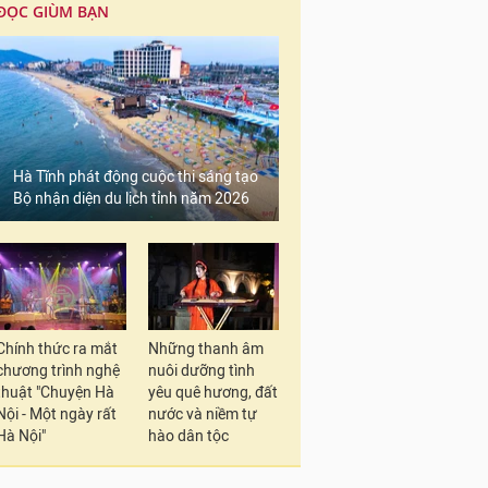
ĐỌC GIÙM BẠN
Hà Tĩnh phát động cuộc thi sáng tạo
Bộ nhận diện du lịch tỉnh năm 2026
Chính thức ra mắt
Những thanh âm
chương trình nghệ
nuôi dưỡng tình
thuật "Chuyện Hà
yêu quê hương, đất
Nội - Một ngày rất
nước và niềm tự
Hà Nội"
hào dân tộc