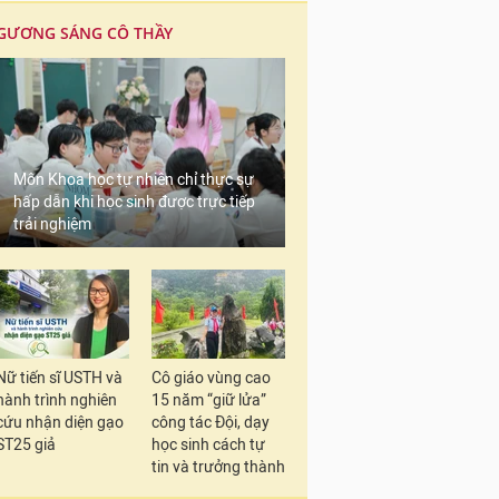
GƯƠNG SÁNG CÔ THẦY
Môn Khoa học tự nhiên chỉ thực sự
hấp dẫn khi học sinh được trực tiếp
trải nghiệm
Nữ tiến sĩ USTH và
Cô giáo vùng cao
hành trình nghiên
15 năm “giữ lửa”
cứu nhận diện gạo
công tác Đội, dạy
ST25 giả
học sinh cách tự
tin và trưởng thành