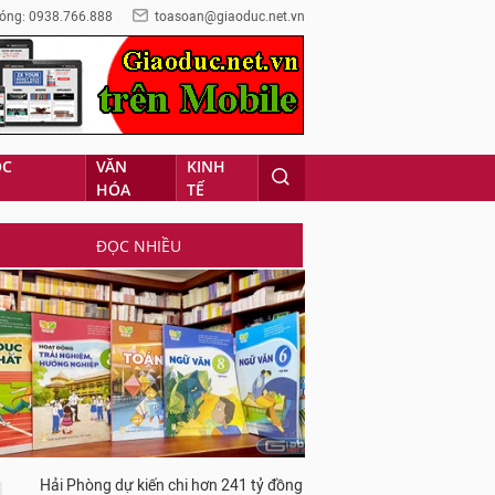
óng: 0938.766.888
toasoan@giaoduc.net.vn
ỌC
VĂN
KINH
HÓA
TẾ
ĐỌC NHIỀU
Hải Phòng dự kiến chi hơn 241 tỷ đồng