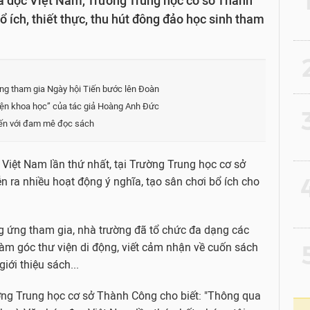
 đọc Việt Nam, Trường Trung học cơ sở Thành
 ích, thiết thực, thu hút đông đảo học sinh tham
2
g tham gia Ngày hội Tiến bước lên Đoàn
ện khoa học” của tác giả Hoàng Anh Đức
3
đến với đam mê đọc sách
iệt Nam lần thứ nhất, tại Trường Trung học cơ sở
4
 ra nhiều hoạt động ý nghĩa, tạo sân chơi bổ ích cho
 ứng tham gia, nhà trường đã tổ chức đa dạng các
5
làm góc thư viện di động, viết cảm nhận về cuốn sách
iới thiệu sách...
ng Trung học cơ sở Thành Công cho biết: "Thông qua