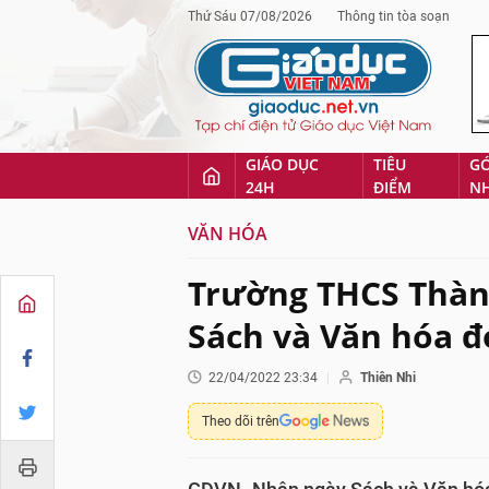
Thứ Sáu 07/08/2026
Thông tin tòa soạn
GIÁO DỤC
TIÊU
G
24H
ĐIỂM
N
VĂN HÓA
Trường THCS Thàn
Sách và Văn hóa đ
22/04/2022 23:34
Thiên Nhi
Theo dõi trên