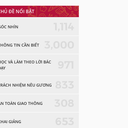
CHỦ ĐỀ NỔI BẬT
1,114
GÓC NHÌN
3,000
THÔNG TIN CẦN BIẾT
971
HỌC VÀ LÀM THEO LỜI BÁC
DẠY
833
TRÁCH NHIỆM NÊU GƯƠNG
308
AN TOÀN GIAO THÔNG
653
KHAI GIẢNG