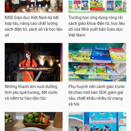
NXB Giáo dục Việt Nam ký kết
Trường học ứng dụng rộng rãi
hợp tác, nâng cao chất lượng
sách giáo khoa điện tử, học liệu
sách điện tử, sách số và học liệu
số của Nhà xuất bản Giáo dục
số
Việt Nam
Những thanh âm nuôi dưỡng
Phụ huynh nên cảnh giác trước
tình yêu quê hương, đất nước
lời chào mời bán SGK giảm giá
và niềm tự hào dân tộc
sâu, chiết khấu nhiều từ mạng
xã hội