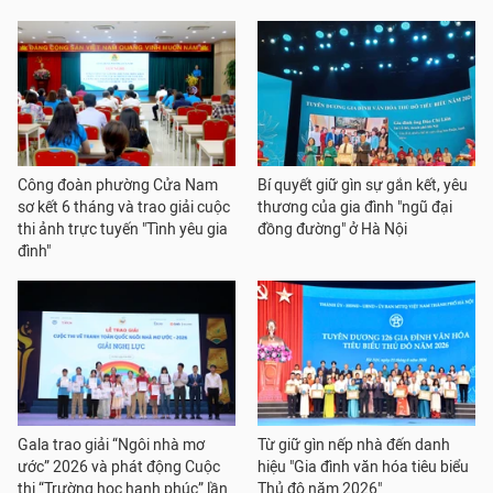
Công đoàn phường Cửa Nam
Bí quyết giữ gìn sự gắn kết, yêu
sơ kết 6 tháng và trao giải cuộc
thương của gia đình "ngũ đại
thi ảnh trực tuyến "Tình yêu gia
đồng đường" ở Hà Nội
đình"
Gala trao giải “Ngôi nhà mơ
Từ giữ gìn nếp nhà đến danh
ước” 2026 và phát động Cuộc
hiệu "Gia đình văn hóa tiêu biểu
thi “Trường học hạnh phúc” lần
Thủ đô năm 2026"