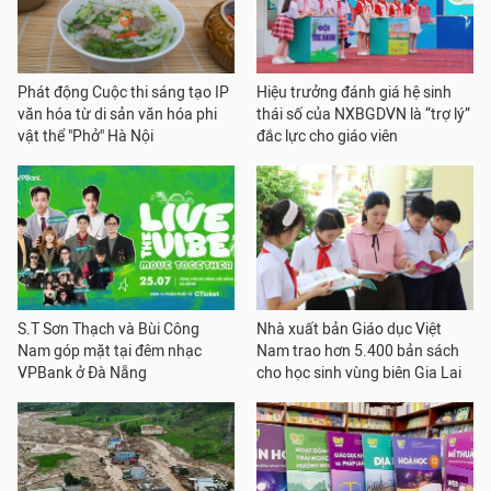
Phát động Cuộc thi sáng tạo IP
Hiệu trưởng đánh giá hệ sinh
văn hóa từ di sản văn hóa phi
thái số của NXBGDVN là “trợ lý”
vật thể "Phở" Hà Nội
đắc lực cho giáo viên
S.T Sơn Thạch và Bùi Công
Nhà xuất bản Giáo dục Việt
Nam góp mặt tại đêm nhạc
Nam trao hơn 5.400 bản sách
VPBank ở Đà Nẵng
cho học sinh vùng biên Gia Lai