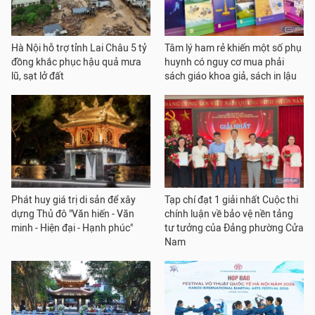
Hà Nội hỗ trợ tỉnh Lai Châu 5 tỷ
Tâm lý ham rẻ khiến một số phụ
đồng khắc phục hậu quả mưa
huynh có nguy cơ mua phải
lũ, sạt lở đất
sách giáo khoa giả, sách in lậu
Phát huy giá trị di sản để xây
Tạp chí đạt 1 giải nhất Cuộc thi
dựng Thủ đô "Văn hiến - Văn
chính luận về bảo vệ nền tảng
minh - Hiện đại - Hạnh phúc"
tư tưởng của Đảng phường Cửa
Nam