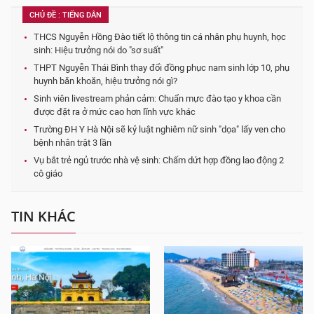
CHỦ ĐỀ : TIẾNG DÂN
THCS Nguyễn Hồng Đào tiết lộ thông tin cá nhân phụ huynh, học
sinh: Hiệu trưởng nói do "sơ suất"
THPT Nguyễn Thái Bình thay đổi đồng phục nam sinh lớp 10, phụ
huynh băn khoăn, hiệu trưởng nói gì?
Sinh viên livestream phản cảm: Chuẩn mực đào tạo y khoa cần
được đặt ra ở mức cao hơn lĩnh vực khác
Trường ĐH Y Hà Nội sẽ kỷ luật nghiêm nữ sinh "dọa" lấy ven cho
bệnh nhân trật 3 lần
Vụ bắt trẻ ngủ trước nhà vệ sinh: Chấm dứt hợp đồng lao động 2
cô giáo
TIN KHÁC