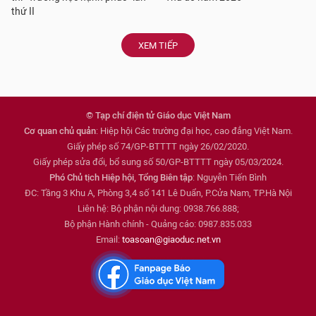
thứ II
XEM TIẾP
© Tạp chí điện tử Giáo dục Việt Nam
Cơ quan chủ quản
: Hiệp hội Các trường đại học, cao đẳng Việt Nam.
Giấy phép số 74/GP-BTTTT ngày 26/02/2020.
Giấy phép sửa đổi, bổ sung số 50/GP-BTTTT ngày 05/03/2024.
Phó Chủ tịch Hiệp hội, Tổng Biên tập
: Nguyễn Tiến Bình
ĐC: Tầng 3 Khu A, Phòng 3,4 số 141 Lê Duẩn, P.Cửa Nam, TP.Hà Nội
Liên hệ: Bộ phận nội dung: 0938.766.888;
Bộ phận Hành chính - Quảng cáo: 0987.835.033
Email:
toasoan@giaoduc.net.vn