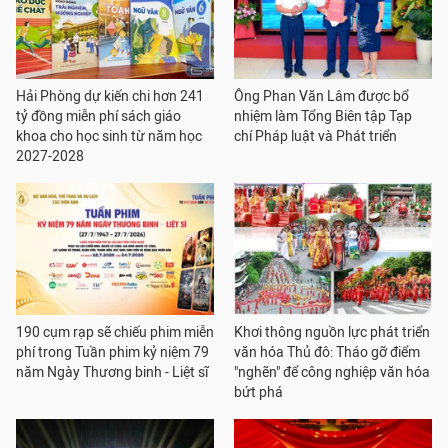
Hải Phòng dự kiến chi hơn 241
Ông Phan Văn Lâm được bổ
tỷ đồng miễn phí sách giáo
nhiệm làm Tổng Biên tập Tạp
khoa cho học sinh từ năm học
chí Pháp luật và Phát triển
2027-2028
190 cụm rạp sẽ chiếu phim miễn
Khơi thông nguồn lực phát triển
phí trong Tuần phim kỷ niệm 79
văn hóa Thủ đô: Tháo gỡ điểm
năm Ngày Thương binh - Liệt sĩ
"nghẽn" để công nghiệp văn hóa
bứt phá