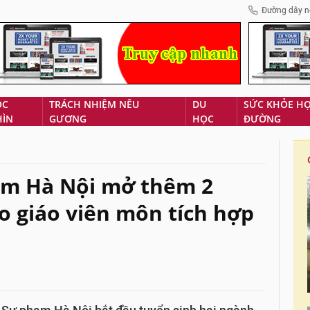
Đường dây n
ÓC
TRÁCH NHIỆM NÊU
DU
SỨC KHỎE H
HÌN
GƯƠNG
HỌC
ĐƯỜNG
m Hà Nội mở thêm 2
o giáo viên môn tích hợp