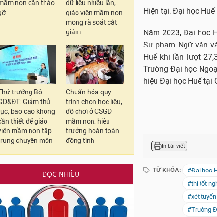
mầm non cần tháo
dữ liệu nhiều lần,
Hiện tại, Đại học Huế
gỡ
giáo viên mầm non
mong rà soát cắt
giảm
Năm 2023, Đại học Hu
Sư phạm Ngữ văn và
Huế khi lần lượt 27,
Trường Đại học Ngoạ
hiệu Đại học Huế tại
Thứ trưởng Bộ
Chuẩn hóa quy
GD&ĐT: Giảm thủ
trình chọn học liệu,
tục, báo cáo không
đồ chơi ở CSGD
cần thiết để giáo
mầm non, hiệu
viên mầm non tập
trưởng hoàn toàn
trung chuyên môn
đồng tình
In bài viết
TỪ KHÓA:
#Đại học 
ĐỌC NHIỀU
#thi tốt n
#xét tuyển
#Trường Đ