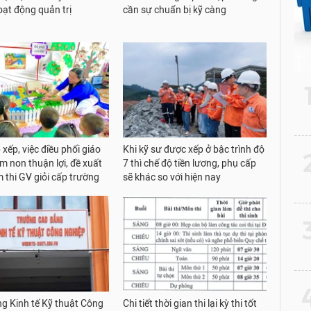
oạt động quản trị
cần sự chuẩn bị kỹ càng
xếp, việc điều phối giáo
Khi kỹ sư được xếp ở bậc trình độ
2
m non thuận lợi, đề xuất
7 thì chế độ tiền lương, phụ cấp
m thi GV giỏi cấp trường
sẽ khác so với hiện nay
3
4
g Kinh tế Kỹ thuật Công
Chi tiết thời gian thi lại kỳ thi tốt