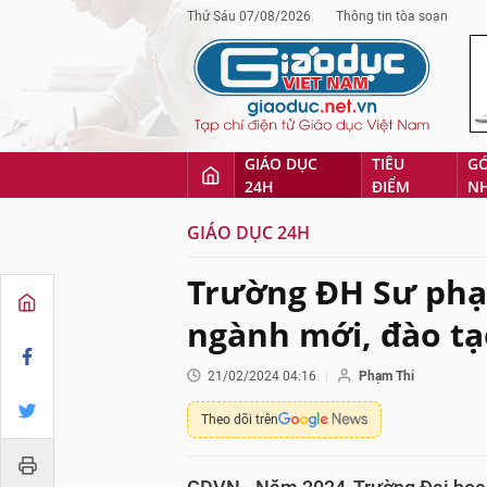
Thứ Sáu 07/08/2026
Thông tin tòa soạn
GIÁO DỤC
TIÊU
G
24H
ĐIỂM
N
GIÁO DỤC 24H
Trường ĐH Sư phạ
ngành mới, đào tạ
21/02/2024 04:16
Phạm Thi
Theo dõi trên