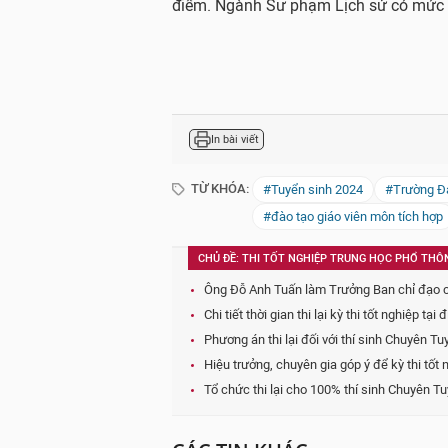
điểm. Ngành Sư phạm Lịch sử có mức 
In bài viết
TỪ KHÓA:
#Tuyển sinh 2024
#Trường Đ
#đào tạo giáo viên môn tích hợp
CHỦ ĐỀ: THI TỐT NGHIỆP TRUNG HỌC PHỔ THÔ
Ông Đỗ Anh Tuấn làm Trưởng Ban chỉ đạo cấp
Chi tiết thời gian thi lại kỳ thi tốt nghiệp
Phương án thi lại đối với thí sinh Chuyên T
Hiệu trưởng, chuyên gia góp ý để kỳ thi tố
Tổ chức thi lại cho 100% thí sinh Chuyên Tu