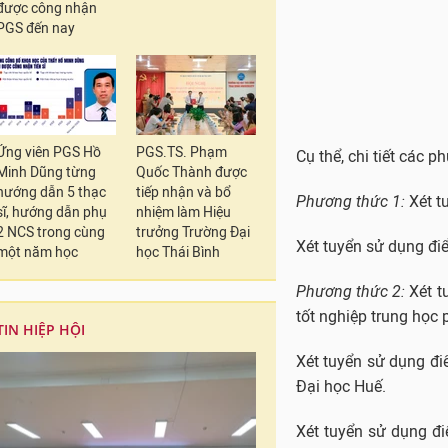
được công nhận
PGS đến nay
Ứng viên PGS Hồ
PGS.TS. Phạm
Cụ thể, chi tiết các 
Minh Dũng từng
Quốc Thành được
hướng dẫn 5 thạc
tiếp nhận và bổ
Phương thức 1:
Xét t
sĩ, hướng dẫn phụ
nhiệm làm Hiệu
2 NCS trong cùng
trưởng Trường Đại
Xét tuyển sử dụng đi
một năm học
học Thái Bình
Phương thức 2:
Xét t
tốt nghiệp trung học 
TIN HIỆP HỘI
Xét tuyển sử dụng đi
Đại học Huế.
Xét tuyển sử dụng đi