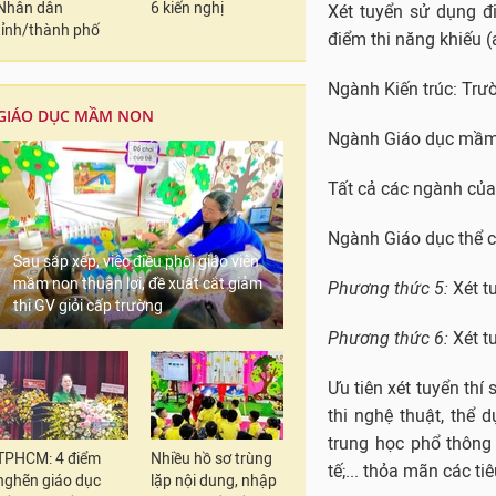
Nhân dân
6 kiến nghị
Xét tuyển sử dụng đ
tỉnh/thành phố
điểm thi năng khiếu (
Ngành Kiến trúc: Trư
GIÁO DỤC MẦM NON
Ngành Giáo dục mầm
Tất cả các ngành của
Ngành Giáo dục thể c
Sau sắp xếp, việc điều phối giáo viên
mầm non thuận lợi, đề xuất cắt giảm
Phương thức 5:
Xét tu
thi GV giỏi cấp trường
Phương thức 6:
Xét t
Ưu tiên xét tuyển thí 
thi nghệ thuật, thể 
trung học phổ thông 
TPHCM: 4 điểm
Nhiều hồ sơ trùng
tế;... thỏa mãn các ti
nghẽn giáo dục
lặp nội dung, nhập