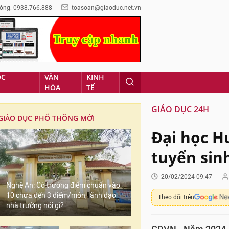
óng: 0938.766.888
toasoan@giaoduc.net.vn
ỌC
VĂN
KINH
HÓA
TẾ
GIÁO DỤC 24H
GIÁO DỤC PHỔ THÔNG MỚI
Đại học H
tuyển sin
20/02/2024 09:47
Nghệ An: Có trường điểm chuẩn vào
10 chưa đến 3 điểm/môn, lãnh đạo
Theo dõi trên
nhà trường nói gì?