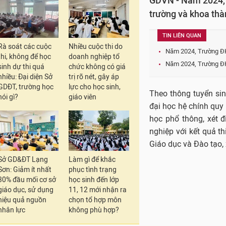
GDVN - Năm 2024, Đ
trường và khoa thà
TIN LIÊN QUAN
Rà soát các cuộc
Nhiều cuộc thi do
Năm 2024, Trường ĐH
thi, không để học
doanh nghiệp tổ
Năm 2024, Trường ĐH 
sinh dự thi quá
chức không có giá
nhiều: Đại diện Sở
trị rõ nét, gây áp
GDĐT, trường học
lực cho học sinh,
Theo thông tuyển si
nói gì?
giáo viên
đại học hệ chính quy
học phổ thông, xét đ
nghiệp với kết quả th
Giáo dục và Đào tạo, 
Sở GD&ĐT Lạng
Làm gì để khắc
Sơn: Giảm ít nhất
phục tình trạng
30% đầu mối cơ sở
học sinh đến lớp
giáo dục, sử dụng
11, 12 mới nhận ra
hiệu quả nguồn
chọn tổ hợp môn
nhân lực
không phù hợp?