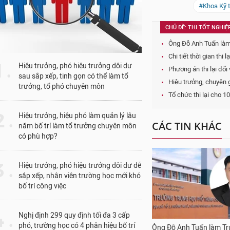
#Khoa Kỹ 
CHỦ ĐỀ: THI TỐT NGHI
Ông Đỗ Anh Tuấn làm 
Chi tiết thời gian th
1 .
Hiệu trưởng, phó hiệu trưởng dôi dư
Phương án thi lại đối
sau sắp xếp, tinh gọn có thể làm tổ
Hiệu trưởng, chuyên 
trưởng, tổ phó chuyên môn
Tổ chức thi lại cho 1
 .
Hiệu trưởng, hiệu phó làm quản lý lâu
CÁC TIN KHÁC
năm bố trí làm tổ trưởng chuyên môn
có phù hợp?
 .
Hiệu trưởng, phó hiệu trưởng dôi dư dễ
sắp xếp, nhân viên trường học mới khó
bố trí công việc
 .
Nghị định 299 quy định tối đa 3 cấp
phó, trường học có 4 phân hiệu bố trí
Ông Đỗ Anh Tuấn làm T