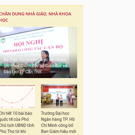
CHÂN DUNG NHÀ GIÁO, NHÀ KHOA
HỌC
Bà Trần Thị Huyền được bổ nhiệm
giữ chức Giám đốc Sở Giáo dục và
Đào tạo TP Cần Thơ
Chi tiết 10 bài báo
Trường Đại học
quốc tế của Phó
Ngân hàng TP. Hồ
Chủ tịch UBND tỉnh
Chí Minh công bố
Phú Thọ từ khi
Ban Giám hiệu mới