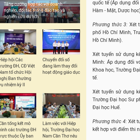
quốc tế (Áp dụng đối
Tăng cường hợp tác với doanh
Hàm - Mặt, Dược học)
nghiệp, đối tác trong đào tạo và
nghiên cứu du lịch
Phương thức 3:
Xét t
phố Hồ Chí Minh, T
Hồ Chí Minh).
Xét tuyển sử dụng k
Hiệp hội Các
Chuyển đổi số
Minh: Áp dụng đối vớ
trường ĐH, CĐ Việt
đang làm thay đổi
Khoa học, Trường Đại
Nam tổ chức Hội
hoạt động giáo dục
tế.
nghị Ban thường
vụ nhiệm kỳ II
Xét tuyển sử dụng k
Trường Đại học Sư p
Đại học Huế.
Phương thức 4:
Xét t
Cần tổng kết mô
Làm việc với Hiệp
kết hợp với điểm thi 
hình các trường ĐH
hội, Trường Đại học
trực thuộc Ủy ban
Nam Cần Thơ nêu