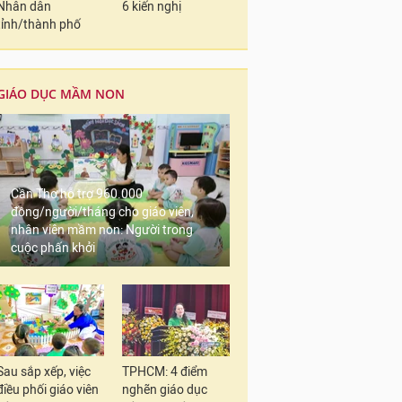
Nhân dân
6 kiến nghị
tỉnh/thành phố
GIÁO DỤC MẦM NON
Cần Thơ hỗ trợ 960.000
đồng/người/tháng cho giáo viên,
nhân viên mầm non: Người trong
cuộc phấn khởi
Sau sắp xếp, việc
TPHCM: 4 điểm
điều phối giáo viên
nghẽn giáo dục