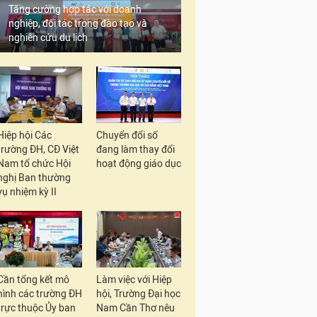
Tăng cường hợp tác với doanh
nghiệp, đối tác trong đào tạo và
nghiên cứu du lịch
Hiệp hội Các
Chuyển đổi số
trường ĐH, CĐ Việt
đang làm thay đổi
Nam tổ chức Hội
hoạt động giáo dục
nghị Ban thường
vụ nhiệm kỳ II
Cần tổng kết mô
Làm việc với Hiệp
hình các trường ĐH
hội, Trường Đại học
trực thuộc Ủy ban
Nam Cần Thơ nêu