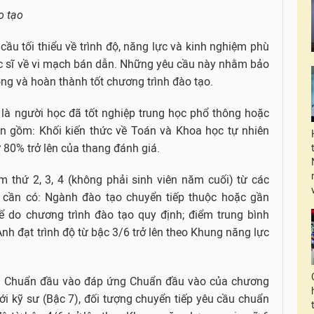
o tạo
ầu tối thiểu về trình độ, năng lực và kinh nghiệm phù
hạc sĩ về vi mạch bán dẫn. Những yêu cầu này nhằm bảo
ng và hoàn thành tốt chương trình đào tạo.
 là người học đã tốt nghiệp trung học phổ thông hoặc
ản gồm: Khối kiến thức về Toán và Khoa học tự nhiên
ừ 80% trở lên của thang đánh giá.
m thứ 2, 3, 4 (không phải sinh viên năm cuối) từ các
t cần có: Ngành đào tạo chuyển tiếp thuộc hoặc gần
 do chương trình đào tạo quy định; điểm trung bình
 Anh đạt trình độ từ bậc 3/6 trở lên theo Khung năng lực
 7): Chuẩn đầu vào đáp ứng Chuẩn đầu vào của chương
với kỹ sư (Bậc 7), đối tượng chuyển tiếp yêu cầu chuẩn