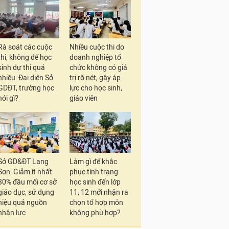
Rà soát các cuộc
Nhiều cuộc thi do
thi, không để học
doanh nghiệp tổ
sinh dự thi quá
chức không có giá
nhiều: Đại diện Sở
trị rõ nét, gây áp
GDĐT, trường học
lực cho học sinh,
nói gì?
giáo viên
Sở GD&ĐT Lạng
Làm gì để khắc
Sơn: Giảm ít nhất
phục tình trạng
30% đầu mối cơ sở
học sinh đến lớp
giáo dục, sử dụng
11, 12 mới nhận ra
hiệu quả nguồn
chọn tổ hợp môn
nhân lực
không phù hợp?