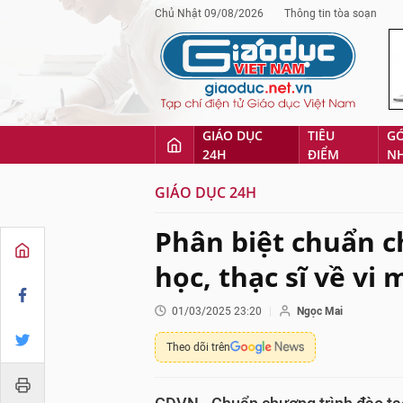
Chủ Nhật 09/08/2026
Thông tin tòa soạn
GIÁO DỤC
TIÊU
G
24H
ĐIỂM
N
GIÁO DỤC 24H
Phân biệt chuẩn c
học, thạc sĩ về vi
01/03/2025 23:20
Ngọc Mai
Theo dõi trên