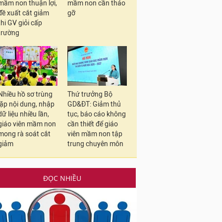
mầm non thuận lợi,
mầm non cần tháo
đề xuất cắt giảm
gỡ
thi GV giỏi cấp
trường
Nhiều hồ sơ trùng
Thứ trưởng Bộ
lặp nội dung, nhập
GD&ĐT: Giảm thủ
dữ liệu nhiều lần,
tục, báo cáo không
giáo viên mầm non
cần thiết để giáo
mong rà soát cắt
viên mầm non tập
giảm
trung chuyên môn
ĐỌC NHIỀU