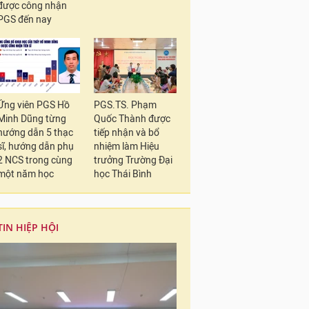
được công nhận
PGS đến nay
Ứng viên PGS Hồ
PGS.TS. Phạm
Minh Dũng từng
Quốc Thành được
hướng dẫn 5 thạc
tiếp nhận và bổ
sĩ, hướng dẫn phụ
nhiệm làm Hiệu
2 NCS trong cùng
trưởng Trường Đại
một năm học
học Thái Bình
TIN HIỆP HỘI