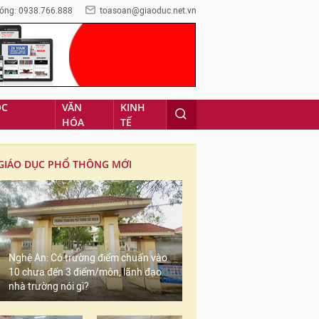
óng: 0938.766.888
toasoan@giaoduc.net.vn
ỌC
VĂN
KINH
HÓA
TẾ
GIÁO DỤC PHỔ THÔNG MỚI
Nghệ An: Có trường điểm chuẩn vào
10 chưa đến 3 điểm/môn, lãnh đạo
nhà trường nói gì?