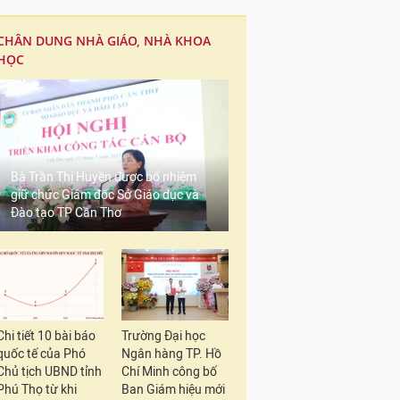
CHÂN DUNG NHÀ GIÁO, NHÀ KHOA
HỌC
Bà Trần Thị Huyền được bổ nhiệm
giữ chức Giám đốc Sở Giáo dục và
Đào tạo TP Cần Thơ
Chi tiết 10 bài báo
Trường Đại học
quốc tế của Phó
Ngân hàng TP. Hồ
Chủ tịch UBND tỉnh
Chí Minh công bố
Phú Thọ từ khi
Ban Giám hiệu mới