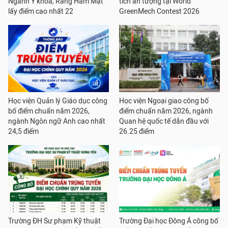
Ngành Y khoa, Răng Hàm Mặt
tích ấn tượng tại World
lấy điểm cao nhất 22
GreenMech Contest 2026
Học viện Quản lý Giáo dục công
Học viện Ngoại giao công bố
bố điểm chuẩn năm 2026,
điểm chuẩn năm 2026, ngành
ngành Ngôn ngữ Anh cao nhất
Quan hệ quốc tế dẫn đầu với
24,5 điểm
26.25 điểm
Trường ĐH Sư phạm Kỹ thuật
Trường Đại học Đông Á công bố