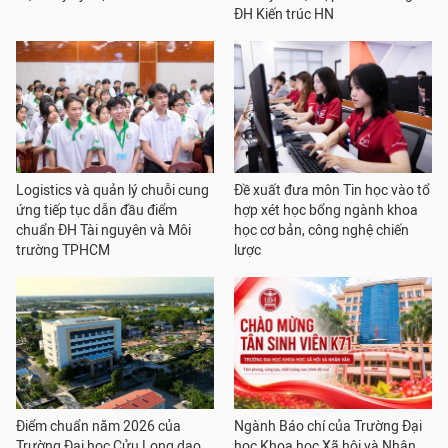
ĐH Kiến trúc HN
Logistics và quản lý chuỗi cung
Đề xuất đưa môn Tin học vào tổ
ứng tiếp tục dẫn đầu điểm
hợp xét học bổng ngành khoa
chuẩn ĐH Tài nguyên và Môi
học cơ bản, công nghệ chiến
trường TPHCM
lược
Điểm chuẩn năm 2026 của
Ngành Báo chí của Trường Đại
Trường Đại học Cửu Long dao
học Khoa học Xã hội và Nhân