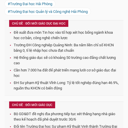
#Trường Đại học Hải Phòng
#Trường Đại học Quản lý và Công nghệ Hải Phòng
CHỦ ĐỀ : ĐỔI MỚI GIÁO DỤC ĐẠI HỌC
Đề xuất đưa môn Tin học vào tổ hợp xét học bổng ngành khoa
học cơ bản, công nghệ chiến lược
Trường ĐH Công nghiệp Quảng Ninh: Ba năm liền chỉ số KHCN
bằng 0, tỉ lệ nhập học chưa đạt chuẩn
Hệ thống giáo dục sẽ có khoảng 50 trường cao đẳng chất lượng
cao
Cần hơn 7.000 ha đất để phát triển mạng lưới cơ sở giáo dục đại
học
ĐH Sư phạm Kỹ thuật Vĩnh Long: Tỷ lệ tốt nghiệp đúng hạn 46.9%,
nguồn thu KHCN có biến động
CHỦ ĐỀ : ĐỔI MỚI GIÁO DỤC
Bộ GD&ĐT đề nghị địa phương tiếp tục xét thăng hạng nhà giáo
theo kế hoạch đã phê duyệt trước 30/6
Đổi tên Trường Đại học Sư phạm Kỹ thuật Vinh thành Trường Đại