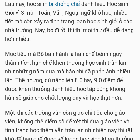
Lâu nay, học sinh
bị khống chế
danh hiệu Học sinh
Giỏi vì 3 môn Toán, Văn, Ngoại ngữ khó học, nhiều
tiết mà còn xảy ra tình trạng loạn học sinh giỏi ở các
nhà trường. Nay, bỏ đi rồi thì thì mọi thứ đều dễ dàng
hơn nhiều.
Mục tiêu mà Bộ ban hành là hạn chế bệnh ngụy
thành tích, hạn chế khen thưởng học sinh tràn lan
như những năm qua mà báo chí đã phản ánh nhiều
lần. Thế nhưng, dù nâng lên 8.0 hay 9.0 điểm để
được khen thưởng danh hiệu học tập cũng không
hẳn sẽ giúp cho chất lượng dạy và học thật hơn.
Một khi các trường vẫn còn giao chỉ tiêu cho giáo
viên, khống chế điểm số để xét thi đua giáo viên và
tình trạng học thêm vẫn tràn lan như hiện nay thì rất
khó để hạn chế được số lượng học sinh khen thưởng