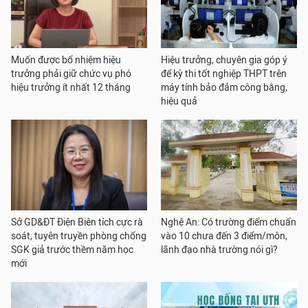
Muốn được bổ nhiệm hiệu
Hiệu trưởng, chuyên gia góp ý
trưởng phải giữ chức vụ phó
để kỳ thi tốt nghiệp THPT trên
hiệu trưởng ít nhất 12 tháng
máy tính bảo đảm công bằng,
hiệu quả
Sở GD&ĐT Điện Biên tích cực rà
Nghệ An: Có trường điểm chuẩn
soát, tuyên truyền phòng chống
vào 10 chưa đến 3 điểm/môn,
SGK giả trước thềm năm học
lãnh đạo nhà trường nói gì?
mới