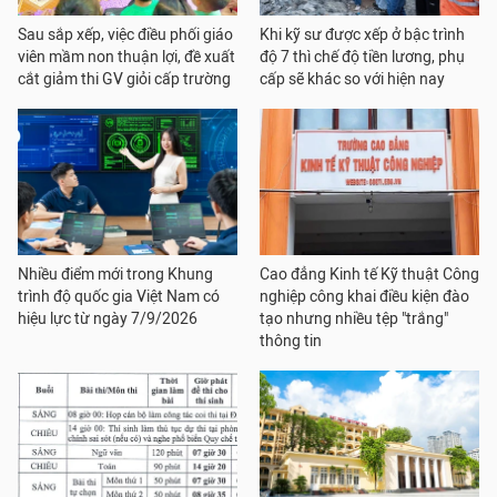
Sau sắp xếp, việc điều phối giáo
Khi kỹ sư được xếp ở bậc trình
viên mầm non thuận lợi, đề xuất
độ 7 thì chế độ tiền lương, phụ
cắt giảm thi GV giỏi cấp trường
cấp sẽ khác so với hiện nay
Nhiều điểm mới trong Khung
Cao đẳng Kinh tế Kỹ thuật Công
trình độ quốc gia Việt Nam có
nghiệp công khai điều kiện đào
hiệu lực từ ngày 7/9/2026
tạo nhưng nhiều tệp "trắng"
thông tin