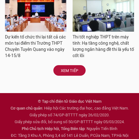
Dự kiến tổ chức thi lại tất cả các
Thi tốt nghiệp THPT trên máy
môn tại điểm thi Trường THPT
tính: Hạ tầng công nghệ, chất
Chuyên Tuyên Quang vào ngày
lượng ngân hàng đề thi là yếu tố
14-15/8
cốt lõi
XEM TIẾP
© Tạp chí điện tử Giáo dục Việt Nam
Cơ quan chủ quản
: Hiệp hội Các trường đại học, cao đẳng Việt Nam.
Giấy phép số 74/GP-BTTTT ngày 26/02/2020.
Giấy phép sửa đổi, bổ sung số 50/GP-BTTTT ngày 05/03/2024.
Phó Chủ tịch Hiệp hội, Tổng Biên tập
: Nguyễn Tiến Bình
ĐC: Tầng 3 Khu A, Phòng 3,4 số 141 Lê Duẩn, P.Cửa Nam, TP.Hà Nội