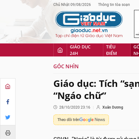
Chủ Nhật 09/08/2026
Thông tin tòa soạn
GIÁO DỤC
TIÊU
G
24H
ĐIỂM
N
GÓC NHÌN
Giáo dục: Tích “sạ
“Ngáo chữ”
28/10/2020 23:16
Xuân Dương
Theo dõi trên