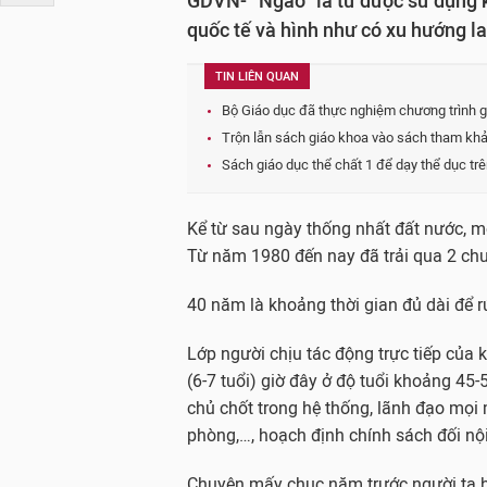
GDVN- “Ngáo” là từ được sử dụng k
quốc tế và hình như có xu hướng la
TIN LIÊN QUAN
Bộ Giáo dục đã thực nghiệm chương trình g
Trộn lẫn sách giáo khoa vào sách tham khảo
Sách giáo dục thể chất 1 để dạy thể dục trê
Kể từ sau ngày thống nhất đất nước, m
Từ năm 1980 đến nay đã trải qua 2 chu
40 năm là khoảng thời gian đủ dài để rú
Lớp người chịu tác động trực tiếp của 
(6-7 tuổi) giờ đây ở độ tuổi khoảng 45-
chủ chốt trong hệ thống, lãnh đạo mọi m
phòng,…, hoạch định chính sách đối nội
Chuyện mấy chục năm trước người ta học