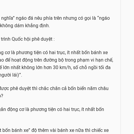
 nghĩa” ngáo đá nêu phía trên nhưng có gọi là “ngáo
i không dám khẳng định.
trình Quốc hội phê duyệt :
 cơ là phương tiện có hai trục, ít nhất bốn bánh xe
tạo để hoạt động trên đường bộ trong phạm vi hạn chế,
kế lớn nhất không lớn hơn 30 km/h, số chỗ ngồi tối đa
gười lái)”.
được phê duyệt thì chắc chắn cả bốn biển năm châu
o?
ắn động cơ là phương tiện có hai trục, ít nhất bốn
ất bốn bánh xe” độ thêm vài bánh xe nữa thì chiếc xe