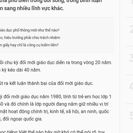
há phổ biến trong đời sống, trong bình luận
n sang nhiều lĩnh vực khác.
2
iáo dục phổ thông mới như thế nào?
, hiệu trưởng phải chịu trách nhiệm
n giấy hay chỉ là công cụ kiếm tiền?
3
ỗi chu kỳ đổi mới giáo dục diễn ra trong vòng 20 năm.
 kỳ kéo dài 40 năm.
4
t ra kết luận thành bại của đổi mới giáo dục.
kỳ đổi mới giáo dục năm 1980, tính từ trẻ em học lớp 1
50 và đó chính là lớp người đang nắm giữ nhiều vị trí
ặt hoạt động chính trị, kinh tế, xã hội, an ninh, quốc
5
, đối ngoại quốc gia.
 tiếng Việt thế nào bây giờ khó có thể nói rõ, tuy