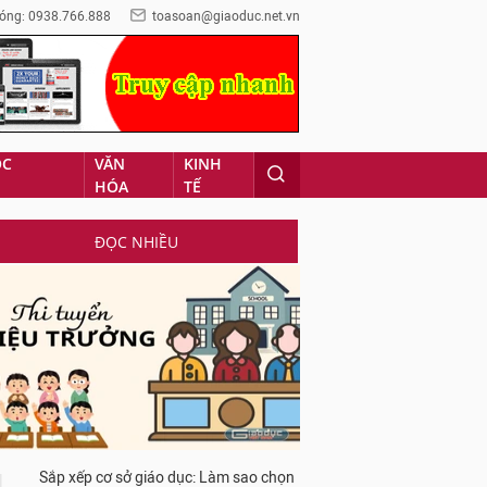
óng: 0938.766.888
toasoan@giaoduc.net.vn
ỌC
VĂN
KINH
HÓA
TẾ
ĐỌC NHIỀU
Sắp xếp cơ sở giáo dục: Làm sao chọn