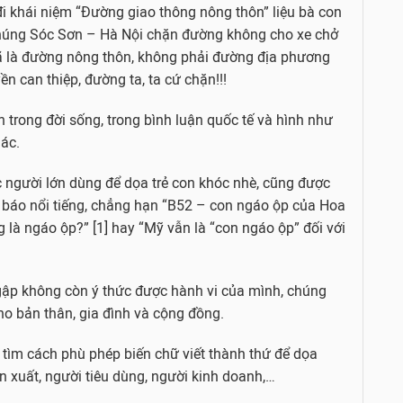
đi khái niệm “Đường giao thông nông thôn” liệu bà con
chúng Sóc Sơn – Hà Nội chặn đường không cho xe chở
đã là đường nông thôn, không phải đường địa phương
ền can thiệp, đường ta, ta cứ chặn!!!
 trong đời sống, trong bình luận quốc tế và hình như
hác.
 người lớn dùng để dọa trẻ con khóc nhè, cũng được
ờ báo nổi tiếng, chẳng hạn “B52 – con ngáo ộp của Hoa
ng là ngáo ộp?” [1] hay “Mỹ vẫn là “con ngáo ộp” đối với
gập không còn ý thức được hành vi của mình, chúng
o bản thân, gia đình và cộng đồng.
 tìm cách phù phép biến chữ viết thành thứ để dọa
n xuất, người tiêu dùng, người kinh doanh,…