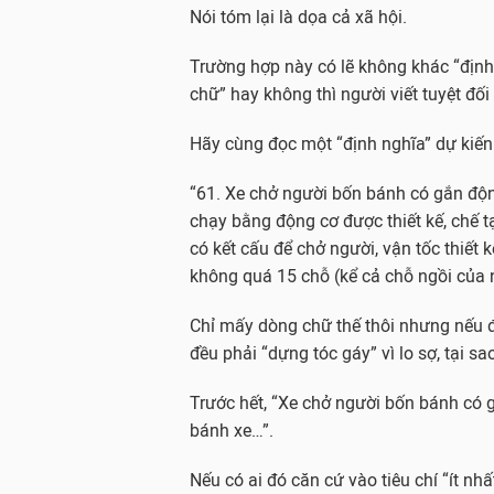
Nói tóm lại là dọa cả xã hội.
Trường hợp này có lẽ không khác “định
chữ” hay không thì người viết tuyệt đố
Hãy cùng đọc một “định nghĩa” dự kiến 
“61. Xe chở người bốn bánh có gắn động
chạy bằng động cơ được thiết kế, chế 
có kết cấu để chở người, vận tốc thiết 
không quá 15 chỗ (kể cả chỗ ngồi của n
Chỉ mấy dòng chữ thế thôi nhưng nếu 
đều phải “dựng tóc gáy” vì lo sợ, tại sa
Trước hết, “Xe chở người bốn bánh có g
bánh xe…”.
Nếu có ai đó căn cứ vào tiêu chí “ít nh