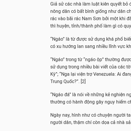
Giả sử các nhà làm luật kiên quyết bỏ 
nông dân có bất bình giống như dân 
rác vào bãi rác Nam Sơn bởi một khi 
thì huyện, tỉnh/thành phố làm gì có quy
“Ngáo” là từ được sử dụng khá phổ biến
có xu hướng lan sang nhiều lĩnh vực k
“Ngáo” trong từ “ngáo ộp” thường được
sử dụng trong nhiều bài viết của các t
Kỳ”; “Nga lại viện trợ Venezuela: Ai đa
Trung Quốc?”. [2]
“Ngáo đá” là nói về những kẻ nghiện n
thường có hành động gây nguy hiểm ch
Ngày nay, hình như có chuyện người ta
người dân, thậm chí còn dọa cả nhà sả