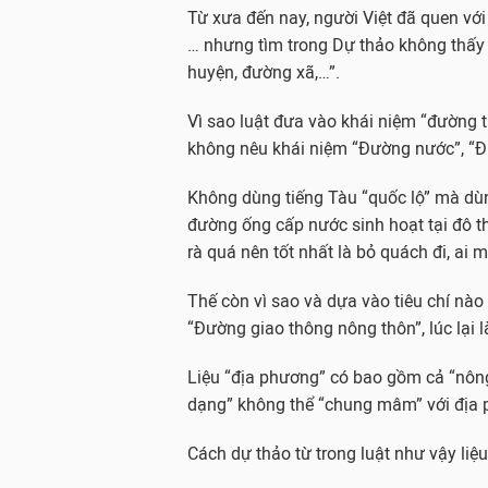
Từ xưa đến nay, người Việt đã quen với
… nhưng tìm trong Dự thảo không thấy 
huyện, đường xã,…”.
Vì sao luật đưa vào khái niệm “đường t
không nêu khái niệm “Đường nước”, “Đ
Không dùng tiếng Tàu “quốc lộ” mà dùng
đường ống cấp nước sinh hoạt tại đô t
rà quá nên tốt nhất là bỏ quách đi, ai 
Thế còn vì sao và dựa vào tiêu chí nà
“Đường giao thông nông thôn”, lúc lại
Liệu “địa phương” có bao gồm cả “nông 
dạng” không thể “chung mâm” với địa p
Cách dự thảo từ trong luật như vậy liệ