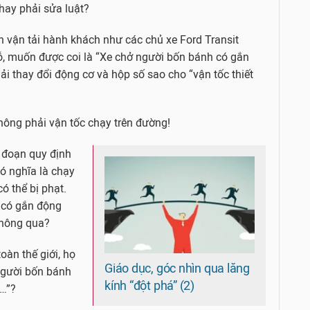
hay phải sửa luật?
h vận tải hành khách như các chủ xe Ford Transit
ỗ, muốn được coi là “Xe chở người bốn bánh có gắn
ải thay đổi động cơ và hộp số sao cho “vận tốc thiết
không phải vận tốc chạy trên đường!
u đoạn quy định
có nghĩa là chạy
ó thể bị phạt.
 có gắn động
thông qua?
toàn thế giới, họ
Giáo dục, góc nhìn qua lăng
 người bốn bánh
kính “đột phá” (2)
,…”?