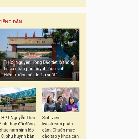
TIẾNG DÂN
THCS Nguyễn Hồng Đào tiết lộ thông
tin cá nhân phụ huynh, học sinh:
Hiệu trưởng nói do "sơ suất"
THPT Nguyễn Thái
Sinh viên
Bình thay đổi đồng
livestream phản
phục nam sinh lớp
cảm: Chuẩn mực
10, phụ huynh băn
đào tạo y khoa cần