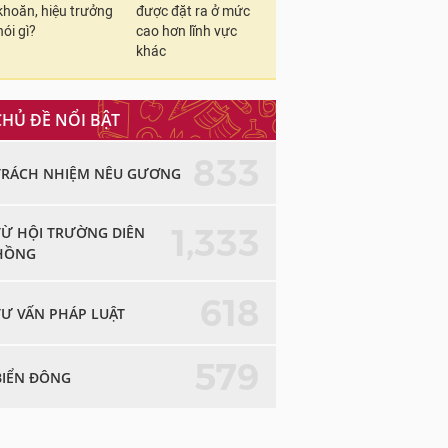
khoăn, hiệu trưởng
được đặt ra ở mức
nói gì?
cao hơn lĩnh vực
khác
CHỦ ĐỀ NỔI BẬT
833
TRÁCH NHIỆM NÊU GƯƠNG
1,333
TỪ HỘI TRƯỜNG DIÊN
HỒNG
618
TƯ VẤN PHÁP LUẬT
579
BIỂN ĐÔNG