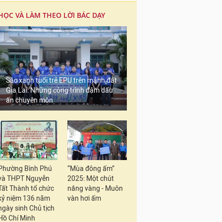
HỌC VÀ LÀM THEO LỜI BÁC DẠY
Sắc xanh tuổi trẻ EPU trên mảnh đất
Gia Lai: Những công trình đậm dấu
ấn chuyên môn
Phường Bình Phú
“Mùa đông ấm”
và THPT Nguyễn
2025: Một chút
Tất Thành tổ chức
nắng vàng - Muôn
kỷ niệm 136 năm
vàn hơi ấm
ngày sinh Chủ tịch
Hồ Chí Minh