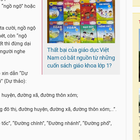
g “ngồ ngộ” hoặc
 ta cười, ngồ ngộ
hét, còn “ngộ
ết thì đừng dại
Thất bại của giáo dục Việt
n người nghe
Nam có bắt nguồn từ những
cuốn sách giáo khoa lớp 1?
) xin dẫn “Dự
” (Dự thảo):
 huyện, đường xã, đường thôn xóm;
g đô thị, đường huyện, đường xã, đường thôn xóm;…”.
 tốc”, “Đường chính”, “Đường nhánh”, “Đường phố”,