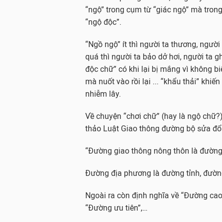
“ngộ” trong cụm từ “giác ngộ” mà tron
“ngộ độc”.
“Ngồ ngộ” ít thì người ta thương, người
quá thì người ta bảo dở hơi, người ta g
độc chữ” có khi lại bị mắng vì không bi
mà nuốt vào rồi lại ... “khẩu thải” khiế
nhiễm lây.
Về chuyện “chơi chữ” (hay là ngộ chữ?
thảo Luật Giao thông đường bộ sửa đổi
“Đường giao thông nông thôn là đường
Đường địa phương là đường tỉnh, đườn
Ngoài ra còn định nghĩa về “Đường cao
“Đường ưu tiên”,…