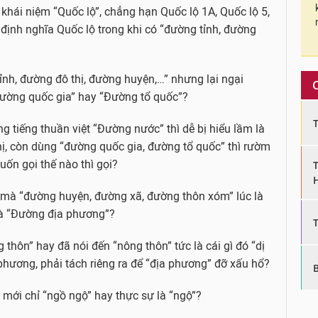
 khái niệm “Quốc lộ”, chẳng hạn Quốc lộ 1A, Quốc lộ 5,
định nghĩa Quốc lộ trong khi có “đường tỉnh, đường
ỉnh, đường đô thị, đường huyện,…” nhưng lại ngại
ường quốc gia” hay “Đường tổ quốc”?
 tiếng thuần việt “Đường nước” thì dễ bị hiểu lầm là
hị, còn dùng “đường quốc gia, đường tổ quốc” thì rườm
muốn gọi thế nào thì gọi?
o mà “đường huyện, đường xã, đường thôn xóm” lúc là
 là “Đường địa phương”?
thôn” hay đã nói đến “nông thôn” tức là cái gì đó “dị
hương, phải tách riêng ra để “địa phương” đỡ xấu hổ?
u mới chỉ “ngồ ngộ” hay thực sự là “ngộ”?