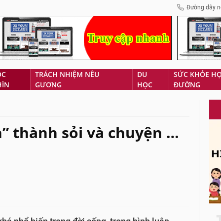
Đường dây n
ÓC
TRÁCH NHIỆM NÊU
DU
SỨC KHỎE H
HÌN
GƯƠNG
HỌC
ĐƯỜNG
n” thành sỏi và chuyện …