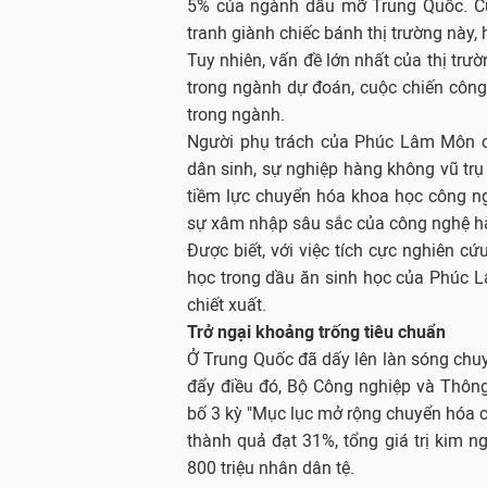
5% của ngành dầu mỡ Trung Quốc. Cũ
tranh giành chiếc bánh thị trường này
Tuy nhiên, vấn đề lớn nhất của thị t
trong ngành dự đoán, cuộc chiến công 
trong ngành.
Người phụ trách của Phúc Lâm Môn ch
dân sinh, sự nghiệp hàng không vũ trụ
tiềm lực chuyển hóa khoa học công n
sự xâm nhập sâu sắc của công nghệ hàn
Được biết, với việc tích cực nghiên 
học trong dầu ăn sinh học của Phúc 
chiết xuất.
Trở ngại khoảng trống tiêu chuẩn
Ở Trung Quốc đã dấy lên làn sóng ch
đẩy điều đó, Bộ Công nghiệp và Thôn
bố 3 kỳ "Mục lục mở rộng chuyển hóa 
thành quả đạt 31%, tổng giá trị kim 
800 triệu nhân dân tệ.