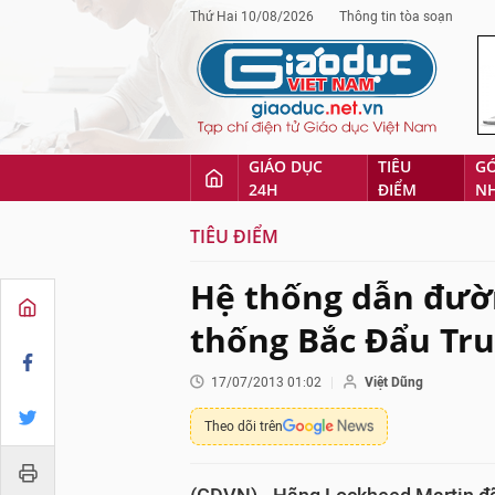
Thứ Hai 10/08/2026
Thông tin tòa soạn
GIÁO DỤC
TIÊU
G
24H
ĐIỂM
N
TIÊU ĐIỂM
Hệ thống dẫn đườ
thống Bắc Đẩu Tr
17/07/2013 01:02
Việt Dũng
Theo dõi trên