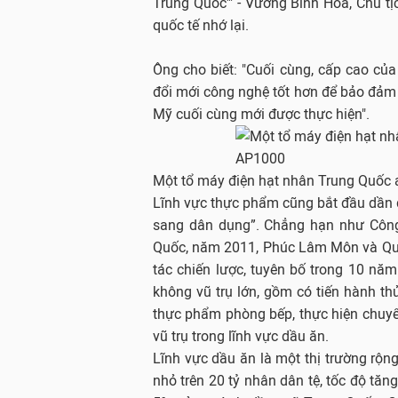
Trung Quốc'" - Vương Bỉnh Hoa, Chủ tị
quốc tế nhớ lại.
Ông cho biết: "Cuối cùng, cấp cao của
đổi mới công nghệ tốt hơn để bảo đảm 
Mỹ cuối cùng mới được thực hiện".
Một tổ máy điện hạt nhân Trung Quốc
Lĩnh vực thực phẩm cũng bắt đầu dần 
sang dân dụng”. Chẳng hạn như Côn
Quốc, năm 2011, Phúc Lâm Môn và Quỹ
tác chiến lược, tuyên bố trong 10 năm
không vũ trụ lớn, gồm có tiến hành th
thực phẩm phòng bếp, thực hiện chuy
vũ trụ trong lĩnh vực dầu ăn.
Lĩnh vực dầu ăn là một thị trường rộng
nhỏ trên 20 tỷ nhân dân tệ, tốc độ tăn