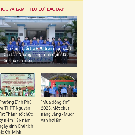
HỌC VÀ LÀM THEO LỜI BÁC DẠY
Sắc xanh tuổi trẻ EPU trên mảnh đất
Gia Lai: Những công trình đậm dấu
ấn chuyên môn
Phường Bình Phú
“Mùa đông ấm”
và THPT Nguyễn
2025: Một chút
Tất Thành tổ chức
nắng vàng - Muôn
kỷ niệm 136 năm
vàn hơi ấm
ngày sinh Chủ tịch
Hồ Chí Minh