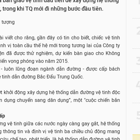
bàn giao vệ tinh đầu tiên để xây dựng hệ thống
, trong khi TQ mới đi những bước đầu tiên.
2
viết cho rằng, gần đây có tin cho biết, chiếc vệ tinh
nh vị toàn cầu thế hệ mới trong tương lai của Công ty
iện đã được thử nghiệm, dự kiến bàn giao cho Không
3
riển vọng phóng vào năm 2015.
 - luôn lũng đoạn ngành dẫn đường - được cấp bách
ệ tinh dẫn đường Bắc Đẩu Trung Quốc.
4
ợt khởi động xây dựng hệ thống dẫn đường vệ tinh độc
uân dụng chuyển sang dân dụng”, một "cuộc chiến bắn
5
cấp
ng vệ tinh giữa các nước ngày càng gay gắt, hệ thống
 thông tin và định vị vệ tinh ba chiều chủ động mang
ứu chế tạo, phát triển, là hệ thống dẫn đường vệ tinh