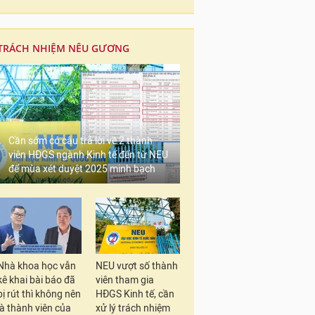
TRÁCH NHIỆM NÊU GƯƠNG
Cần sớm có câu trả lời về 2 thành
viên HĐGS ngành Kinh tế đến từ NEU
để mùa xét duyệt 2025 minh bạch
Nhà khoa học vẫn
NEU vượt số thành
kê khai bài báo đã
viên tham gia
bị rút thì không nên
HĐGS Kinh tế, cần
là thành viên của
xử lý trách nhiệm