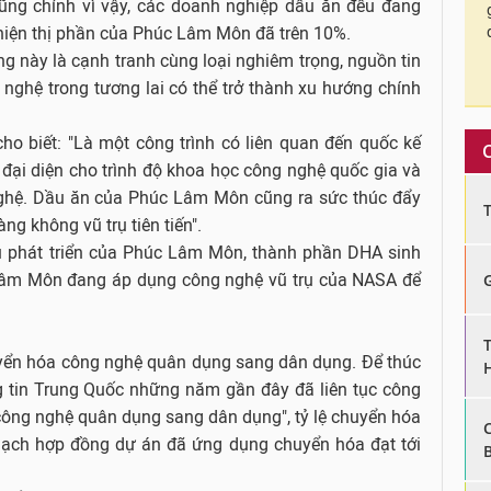
ng chính vì vậy, các doanh nghiệp dầu ăn đều đang
, hiện thị phần của Phúc Lâm Môn đã trên 10%.
rường này là cạnh tranh cùng loại nghiêm trọng, nguồn tin
nghệ trong tương lai có thể trở thành xu hướng chính
o biết: "Là một công trình có liên quan đến quốc kế
 đại diện cho trình độ khoa học công nghệ quốc gia và
ghệ. Dầu ăn của Phúc Lâm Môn cũng ra sức thúc đẩy
g không vũ trụ tiên tiến".
cứu phát triển của Phúc Lâm Môn, thành phần DHA sinh
Lâm Môn đang áp dụng công nghệ vũ trụ của NASA để
uyển hóa công nghệ quân dụng sang dân dụng. Để thúc
g tin Trung Quốc những năm gần đây đã liên tục công
công nghệ quân dụng sang dân dụng", tỷ lệ chuyển hóa
ngạch hợp đồng dự án đã ứng dụng chuyển hóa đạt tới