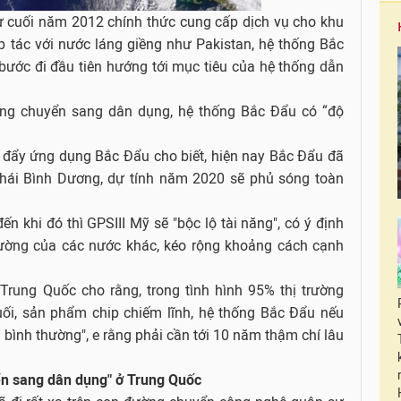
từ cuối năm 2012 chính thức cung cấp dịch vụ cho khu
p tác với nước láng giềng như Pakistan, hệ thống Bắc
ước đi đầu tiên hướng tới mục tiêu của hệ thống dẫn
ng chuyển sang dân dụng, hệ thống Bắc Đẩu có “độ
c đẩy ứng dụng Bắc Đẩu cho biết, hiện nay Bắc Đẩu đã
hái Bình Dương, dự tính năm 2020 sẽ phủ sóng toàn
ến khi đó thì GPSIII Mỹ sẽ "bộc lộ tài năng", có ý định
 đường của các nước khác, kéo rộng khoảng cách cạnh
Trung Quốc cho rằng, trong tình hình 95% thị trường
cuối, sản phẩm chip chiếm lĩnh, hệ thống Bắc Đẩu nếu
bình thường", e rằng phải cần tới 10 năm thậm chí lâu
n sang dân dụng" ở Trung Quốc