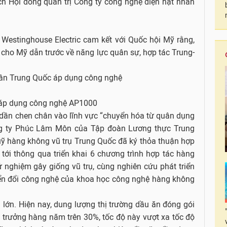
ch Hội đồng quản trị Công ty công nghệ điện hạt nhân
 Westinghouse Electric cam kết với Quốc hội Mỹ rằng,
cho Mỹ dẫn trước về năng lực quân sự, hợp tác Trung-
 áp dụng công nghệ AP1000
dần chen chân vào lĩnh vực “chuyển hóa từ quân dụng
g ty Phúc Lâm Môn của Tập đoàn Lương thực Trung
 hàng không vũ trụ Trung Quốc đã ký thỏa thuận hợp
 tới thông qua triển khai 6 chương trình hợp tác hàng
ử nghiệm gây giống vũ trụ, cùng nghiên cứu phát triển
ển đổi công nghệ của khoa học công nghệ hàng không
 lớn. Hiện nay, dung lượng thị trường dầu ăn đóng gói
g trưởng hàng năm trên 30%, tốc độ này vượt xa tốc độ