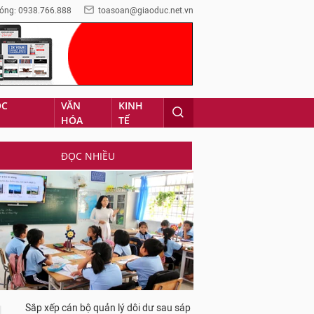
óng: 0938.766.888
toasoan@giaoduc.net.vn
ỌC
VĂN
KINH
HÓA
TẾ
ĐỌC NHIỀU
Sắp xếp cán bộ quản lý dôi dư sau sáp