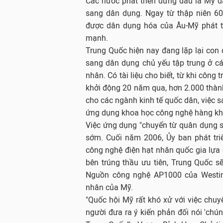
Các nước phát triển đứng đầu là Mỹ
sang dân dụng. Ngay từ thập niên 60
được dân dụng hóa của Âu-Mỹ phát tr
mạnh.
Trung Quốc hiện nay đang lặp lại co
sang dân dụng chủ yếu tập trung ở các
nhân. Có tài liệu cho biết, từ khi côn
khởi động 20 năm qua, hơn 2.000 thà
cho các ngành kinh tế quốc dân, việc sả
ứng dụng khoa học công nghệ hàng khô
Việc ứng dụng "chuyển từ quân dụng s
sớm. Cuối năm 2006, Ủy ban phát tri
công nghệ điện hạt nhân quốc gia lựa
bên trúng thầu ưu tiên, Trung Quốc 
Nguồn công nghệ AP1000 của Westing
nhân của Mỹ.
"Quốc hội Mỹ rất khó xử với việc chuy
người đưa ra ý kiến phản đối nói 'chú