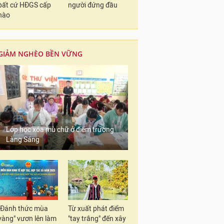
bất cứ HĐGS cấp
người đứng đầu
nào
GIẢM NGHÈO BỀN VỮNG
Lớp học xóa mù chữ ở điểm trường
Làng Sáng
"Đánh thức mùa
Từ xuất phát điểm
vàng" vươn lên làm
"tay trắng" đến xây