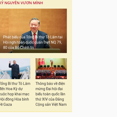
KỶ NGUYÊN VƯƠN MÌNH
Phát biểu của Tổng Bí thư Tô Lâm tại
Hội nghị toàn quốc quán triệt NQ 79,
80 của Bộ Chính trị
Tổng Bí thư Tô Lâm
Thông báo về điện
đến Hoa Kỳ dự
mừng Đại hội đại
cuộc họp khai mạc
biểu toàn quốc lần
Hội đồng Hòa bình
thứ XIV của Đảng
về Gaza
Cộng sản Việt Nam