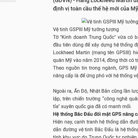
(GDVN) - Hãng Lockheed Martin đã 
định vị toàn cầu thế hệ mới của Mỹ
Vệ tinh GSPIII Mỹ tưởng tượng
Tờ "Kinh doanh Trung Quốc" vừa có bài 
đầu tiên dùng để xây dựng hệ thống đị
Lockheed Martin (mang tên GPSIII) h
quân Mỹ vào năm 2014, đồng thời có t
Theo nguồn tin trong ngành, GPS Mỹ
nâng cấp là để ứng phó với hệ thống v
Ngoài ra, Ấn Độ, Nhật Bản cũng lần lư
lập, trên chiến trường “công nghệ q
tỉa" xuyên quốc gia đã có manh mối.
Hệ thống Bắc
Đẩu
đối mặt GPS nâng 
Hiện nay, cạnh tranh hệ thống dẫn đườ
dẫn đường vệ tinh Bắc Đẩu là hệ thống
tính khu vực do Trung Quốc tự nghiên c