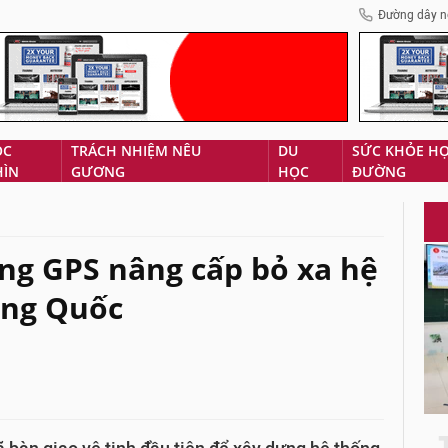
Đường dây n
ÓC
TRÁCH NHIỆM NÊU
DU
SỨC KHỎE H
HÌN
GƯƠNG
HỌC
ĐƯỜNG
ng GPS nâng cấp bỏ xa hệ
ung Quốc