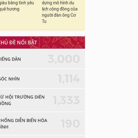
giàu bằng tình yêu
dựng mô hình du
quê hương
lịch cộng đồng của
người đàn ông Cơ
Tu
CHỦ ĐỀ NỔI BẬT
3,000
TIẾNG DÂN
1,114
GÓC NHÌN
1,333
TỪ HỘI TRƯỜNG DIÊN
HỒNG
190
CHỐNG DIỄN BIẾN HÒA
BÌNH