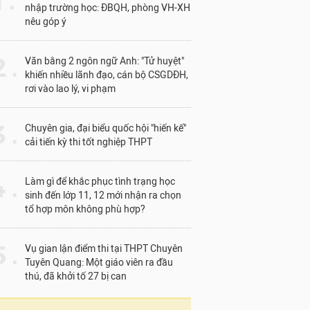
1 .
nhập trường học: ĐBQH, phòng VH-XH
nêu góp ý
 .
Văn bằng 2 ngôn ngữ Anh: "Tử huyệt"
khiến nhiều lãnh đạo, cán bộ CSGDĐH,
rơi vào lao lý, vi phạm
 .
Chuyên gia, đại biểu quốc hội "hiến kế"
cải tiến kỳ thi tốt nghiệp THPT
 .
Làm gì để khắc phục tình trạng học
sinh đến lớp 11, 12 mới nhận ra chọn
tổ hợp môn không phù hợp?
 .
Vụ gian lận điểm thi tại THPT Chuyên
Tuyên Quang: Một giáo viên ra đầu
thú, đã khởi tố 27 bị can