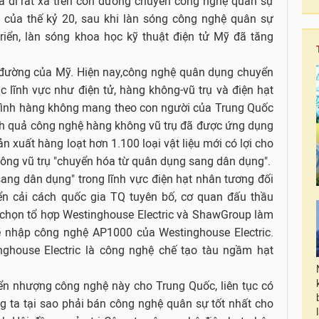
 đã đi rất xa trên con đường chuyển công nghệ quân sự
 của thế kỷ 20, sau khi làn sóng công nghệ quân sự
iển, làn sóng khoa học kỹ thuật điện tử Mỹ đã tăng
n đường của Mỹ. Hiện nay,công nghệ quân dụng chuyển
 lĩnh vực như điện tử, hàng không-vũ trụ và điện hạt
g trình hàng không mang theo con người của Trung Quốc
nh quả công nghệ hàng không vũ trụ đã được ứng dụng
n xuất hàng loạt hơn 1.100 loại vật liệu mới có lợi cho
ng vũ trụ "chuyển hóa từ quân dụng sang dân dụng".
ang dân dụng" trong lĩnh vực điện hạt nhân tương đối
ển cải cách quốc gia TQ tuyên bố, cơ quan đấu thầu
 chọn tổ hợp Westinghouse Electric và ShawGroup làm
sẽ nhập công nghệ AP1000 của Westinghouse Electric.
house Electric là công nghệ chế tạo tàu ngầm hạt
ển nhượng công nghệ này cho Trung Quốc, liên tục có
ng ta tại sao phải bán công nghệ quân sự tốt nhất cho