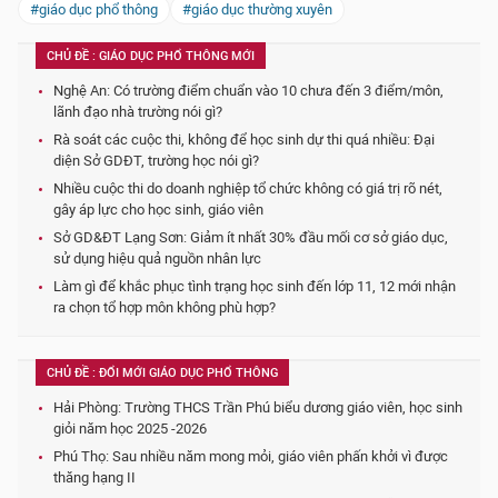
#giáo dục phổ thông
#giáo dục thường xuyên
CHỦ ĐỀ : GIÁO DỤC PHỔ THÔNG MỚI
Nghệ An: Có trường điểm chuẩn vào 10 chưa đến 3 điểm/môn,
lãnh đạo nhà trường nói gì?
Rà soát các cuộc thi, không để học sinh dự thi quá nhiều: Đại
diện Sở GDĐT, trường học nói gì?
Nhiều cuộc thi do doanh nghiệp tổ chức không có giá trị rõ nét,
gây áp lực cho học sinh, giáo viên
Sở GD&ĐT Lạng Sơn: Giảm ít nhất 30% đầu mối cơ sở giáo dục,
sử dụng hiệu quả nguồn nhân lực
Làm gì để khắc phục tình trạng học sinh đến lớp 11, 12 mới nhận
ra chọn tổ hợp môn không phù hợp?
CHỦ ĐỀ : ĐỔI MỚI GIÁO DỤC PHỔ THÔNG
Hải Phòng: Trường THCS Trần Phú biểu dương giáo viên, học sinh
giỏi năm học 2025 -2026
Phú Thọ: Sau nhiều năm mong mỏi, giáo viên phấn khởi vì được
thăng hạng II