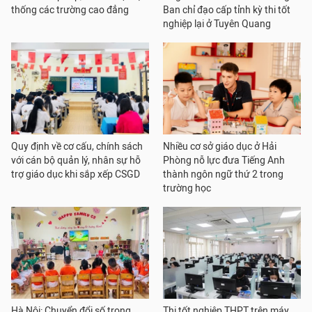
thống các trường cao đẳng
Ban chỉ đạo cấp tỉnh kỳ thi tốt
nghiệp lại ở Tuyên Quang
Quy định về cơ cấu, chính sách
Nhiều cơ sở giáo dục ở Hải
với cán bộ quản lý, nhân sự hỗ
Phòng nỗ lực đưa Tiếng Anh
trợ giáo dục khi sắp xếp CSGD
thành ngôn ngữ thứ 2 trong
trường học
Hà Nội: Chuyển đổi số trong
Thi tốt nghiệp THPT trên máy