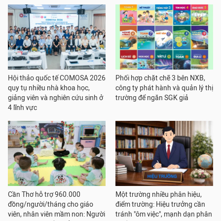
Hội thảo quốc tế COMOSA 2026
Phối hợp chặt chẽ 3 bên NXB,
quy tụ nhiều nhà khoa học,
công ty phát hành và quản lý thị
giảng viên và nghiên cứu sinh ở
trường để ngăn SGK giả
4 lĩnh vực
Cần Thơ hỗ trợ 960.000
Một trường nhiều phân hiệu,
đồng/người/tháng cho giáo
điểm trường: Hiệu trưởng cần
viên, nhân viên mầm non: Người
tránh "ôm việc", mạnh dạn phân