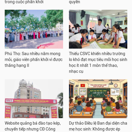
trong cuộc phấn khởi
quyền
Phú Thọ: Sau nhiều năm mong
Thiếu CSVC khiến nhiều trường
mỏi, giáo viên phấn khởi vì được
lo khó đạt mục tiêu mỗi học sinh
thăng hạng II
học ít nhất 1 môn thể thao,
nhạc cụ
Website quảng bá đào tạo kép,
Dự thảo Điều lệ Ban đại diện cha
chuyển tiếp nhưng CĐ Công
mẹ học sinh: Không được ép