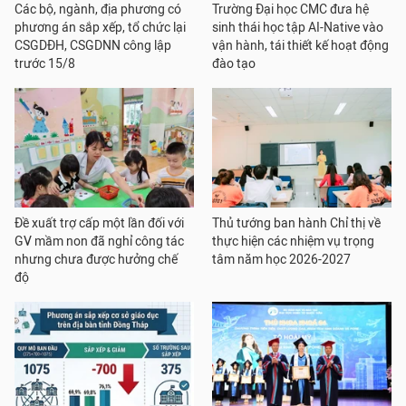
Các bộ, ngành, địa phương có
Trường Đại học CMC đưa hệ
phương án sắp xếp, tổ chức lại
sinh thái học tập AI-Native vào
CSGDĐH, CSGDNN công lập
vận hành, tái thiết kế hoạt động
trước 15/8
đào tạo
Đề xuất trợ cấp một lần đối với
Thủ tướng ban hành Chỉ thị về
GV mầm non đã nghỉ công tác
thực hiện các nhiệm vụ trọng
nhưng chưa được hưởng chế
tâm năm học 2026-2027
độ