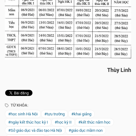
Thùy Linh
TỪ KHÓA:
#học sinh Hà Nội
#tựu trường
#khai giảng
#ngày kết thúc học kỳ I
#học kỳ II
#kết thúc năm học
#Sở giáo dục và đào tạo Hà Nội
#giáo dục mầm non