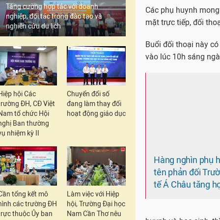
Tăng cường hợp tác với doanh
nghiệp, đối tác trong đào tạo và
nghiên cứu du lịch
Hàng nghìn phụ 
tên phản đối Trư
Hiệp hội Các
Chuyển đổi số
tế Á Châu tăng họ
trường ĐH, CĐ Việt
đang làm thay đổi
Nam tổ chức Hội
hoạt động giáo dục
nghị Ban thường
vụ nhiệm kỳ II
huynh và học sinh, th
Thành phố Hồ Chí Min
Trước đó, trong thư 
2021-2022, để học sin
Cần tổng kết mô
Làm việc với Hiệp
Phó Hiệu trưởng nhà t
hình các trường ĐH
hội, Trường Đại học
của phụ huynh học si
trực thuộc Ủy ban
Nam Cần Thơ nêu