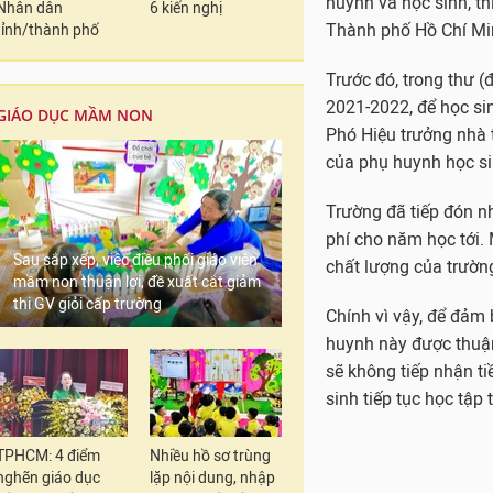
Nhân dân
6 kiến nghị
Trường đã tiếp đón nh
tỉnh/thành phố
phí cho năm học tới. 
chất lượng của trường
GIÁO DỤC MẦM NON
Chính vì vậy, để đảm 
huynh này được thuận
sẽ không tiếp nhận t
sinh tiếp tục học tập 
Sau sắp xếp, việc điều phối giáo viên
mầm non thuận lợi, đề xuất cắt giảm
thi GV giỏi cấp trường
In bài viết
TỪ KHÓA:
#Trường Q
#Sở Giáo d
TPHCM: 4 điểm
Nhiều hồ sơ trùng
nghẽn giáo dục
lặp nội dung, nhập