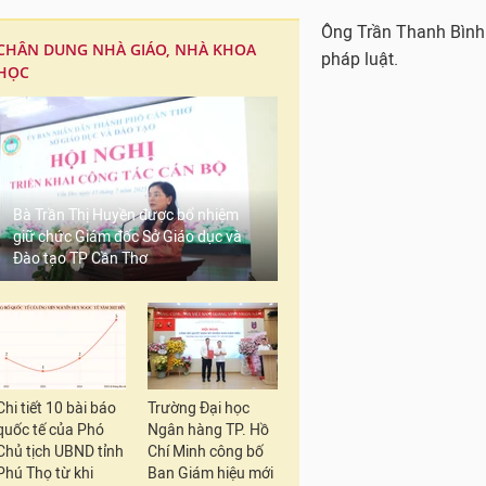
Ông Trần Thanh Bình 
CHÂN DUNG NHÀ GIÁO, NHÀ KHOA
pháp luật.
HỌC
Bà Trần Thị Huyền được bổ nhiệm
giữ chức Giám đốc Sở Giáo dục và
Đào tạo TP Cần Thơ
Chi tiết 10 bài báo
Trường Đại học
quốc tế của Phó
Ngân hàng TP. Hồ
Chủ tịch UBND tỉnh
Chí Minh công bố
Phú Thọ từ khi
Ban Giám hiệu mới