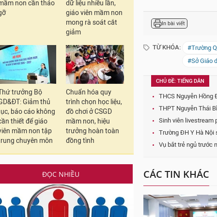
CHỦ ĐỀ: TIẾNG DÂN
mầm non cần tháo
dữ liệu nhiều lần,
gỡ
giáo viên mầm non
THCS Nguyễn Hồng Đào 
mong rà soát cắt
THPT Nguyễn Thái Bìn
giảm
Sinh viên livestream
Trường ĐH Y Hà Nội sẽ
Vụ bắt trẻ ngủ trước
CÁC TIN KHÁC
Thứ trưởng Bộ
Chuẩn hóa quy
GD&ĐT: Giảm thủ
trình chọn học liệu,
tục, báo cáo không
đồ chơi ở CSGD
cần thiết để giáo
mầm non, hiệu
viên mầm non tập
trưởng hoàn toàn
trung chuyên môn
đồng tình
ĐỌC NHIỀU
CSGDĐH góp ý hoàn thiệ
sách triển khai học bổn
khoa học cơ bản, công 