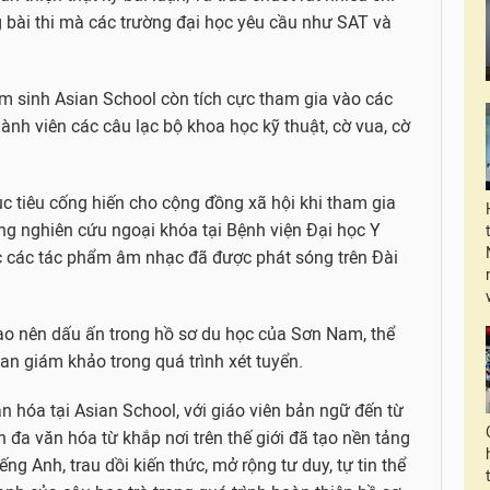
g bài thi mà các trường đại học yêu cầu như SAT và
am sinh Asian School còn tích cực tham gia vào các
nh viên các câu lạc bộ khoa học kỹ thuật, cờ vua, cờ
 tiêu cống hiến cho cộng đồng xã hội khi tham gia
g nghiên cứu ngoại khóa tại Bệnh viện Đại học Y
 các tác phẩm âm nhạc đã được phát sóng trên Đài
o nên dấu ấn trong hồ sơ du học của Sơn Nam, thể
ban giám khảo trong quá trình xét tuyển.
 hóa tại Asian School, với giáo viên bản ngữ đến từ
h đa văn hóa từ khắp nơi trên thế giới đã tạo nền tảng
ng Anh, trau dồi kiến thức, mở rộng tư duy, tự tin thể