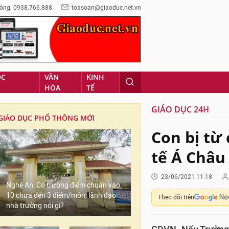
óng: 0938.766.888
toasoan@giaoduc.net.vn
ỌC
VĂN
KINH
HÓA
TẾ
GIÁO DỤC 24H
GIÁO DỤC PHỔ THÔNG MỚI
Con bị từ
tế Á Châu
23/06/2021 11:18
Nghệ An: Có trường điểm chuẩn vào
10 chưa đến 3 điểm/môn, lãnh đạo
Theo dõi trên
nhà trường nói gì?