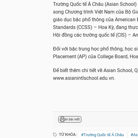
Trường Quốc tế Á Châu (Asian School) l
song Chương trình Việt Nam của Bộ Gi
giáo dục bậc phổ thông của American
Standards (CCSS) – Hoa Kỳ, đang thực 
Hội đồng các trường quốc tế (CIS) – A
Đối với bậc trung học phổ thông, học 
Placement (AP) của College Board, Hoa
Để biết thêm chi tiết về Asian School, 
www.asianintlschool.edu.vn.
In bài viết
TỪ KHÓA:
#Trường Quốc tế Á Châu
#As