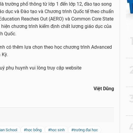
à trường phổ thông từ lớp 1 đến lớp 12, đào tạo song
áo dục và Đào tạo và Chương trình Quốc tế theo chuẩn
 Education Reaches Out (AERO) và Common Core State
hiện chương trình kiểm định chất lượng giáo dục của
nh Quốc.
sinh có thêm lựa chọn theo học chương trình Advanced
 Kỳ.
2
Quý phụ huynh vui lòng truy cập website
Việt Dũng
3
4
ian School
#học bổng
#học sinh
#trường đại học