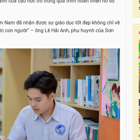
nh của cậu học trò trong quá trình hoàn thiện hồ sơ
Sơn Nam đã nhận được sự giáo dục tốt đẹp không chỉ về
 trị con người” – ông Lê Hải Anh, phụ huynh của Sơn