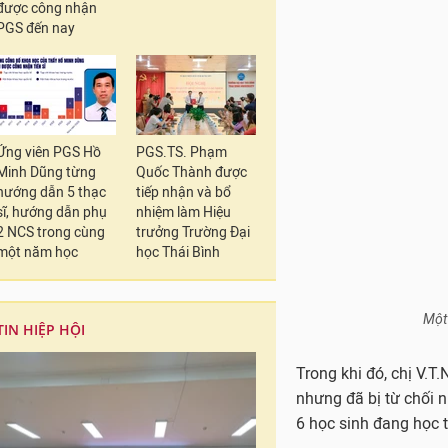
được công nhận
PGS đến nay
Ứng viên PGS Hồ
PGS.TS. Phạm
Một
Minh Dũng từng
Quốc Thành được
hướng dẫn 5 thạc
tiếp nhận và bổ
Trong khi đó, chị V.T
sĩ, hướng dẫn phụ
nhiệm làm Hiệu
2 NCS trong cùng
trưởng Trường Đại
nhưng đã bị từ chối 
một năm học
học Thái Bình
6 học sinh đang học t
Các phụ huynh mong 
mặt trực tiếp, đối th
TIN HIỆP HỘI
Buổi đối thoại này c
vào lúc 10h sáng ngà