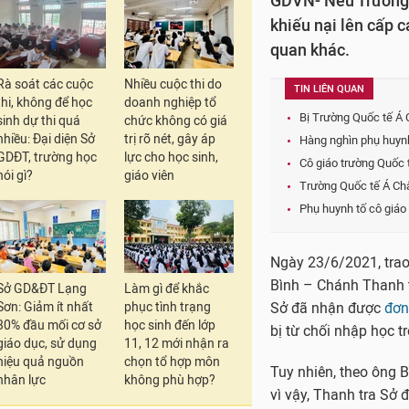
GDVN- Nếu Trường 
khiếu nại lên cấp 
quan khác.
Rà soát các cuộc
Nhiều cuộc thi do
TIN LIÊN QUAN
thi, không để học
doanh nghiệp tổ
Bị Trường Quốc tế Á 
sinh dự thi quá
chức không có giá
nhiều: Đại diện Sở
trị rõ nét, gây áp
Hàng nghìn phụ huynh
GDĐT, trường học
lực cho học sinh,
Cô giáo trường Quốc 
nói gì?
giáo viên
Trường Quốc tế Á Châ
Phụ huynh tố cô giáo
Ngày 23/6/2021, trao
Bình – Chánh Thanh t
Sở GD&ĐT Lạng
Làm gì để khắc
Sơn: Giảm ít nhất
phục tình trạng
Sở đã nhận được
đơn
30% đầu mối cơ sở
học sinh đến lớp
bị từ chối nhập học t
giáo dục, sử dụng
11, 12 mới nhận ra
hiệu quả nguồn
chọn tổ hợp môn
Tuy nhiên, theo ông 
nhân lực
không phù hợp?
vì vậy, Thanh tra Sở 