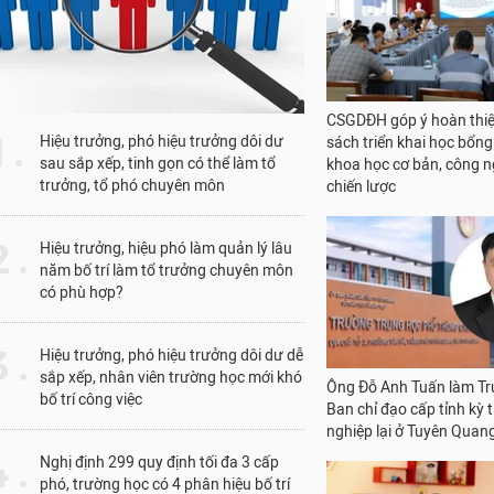
chiến lược
1 .
Hiệu trưởng, phó hiệu trưởng dôi dư
sau sắp xếp, tinh gọn có thể làm tổ
trưởng, tổ phó chuyên môn
Ông Đỗ Anh Tuấn làm T
Ban chỉ đạo cấp tỉnh kỳ t
 .
Hiệu trưởng, hiệu phó làm quản lý lâu
nghiệp lại ở Tuyên Quan
năm bố trí làm tổ trưởng chuyên môn
có phù hợp?
 .
Hiệu trưởng, phó hiệu trưởng dôi dư dễ
sắp xếp, nhân viên trường học mới khó
bố trí công việc
Nhiều cơ sở giáo dục ở H
 .
Nghị định 299 quy định tối đa 3 cấp
Phòng nỗ lực đưa Tiếng
phó, trường học có 4 phân hiệu bố trí
thành ngôn ngữ thứ 2 t