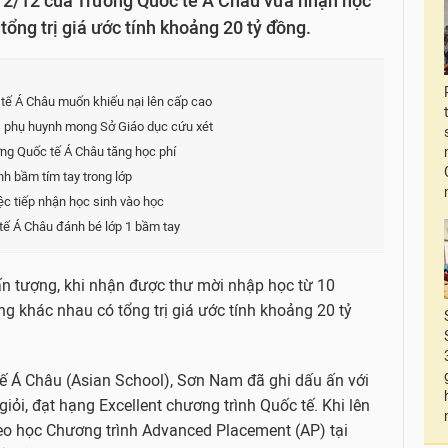
12/12 của Trường Quốc tế Á Châu vừa nhận học
tổng trị giá ước tính khoảng 20 tỷ đồng.
 tế Á Châu muốn khiếu nại lên cấp cao
, phụ huynh mong Sở Giáo dục cứu xét
ng Quốc tế Á Châu tăng học phí
h bầm tím tay trong lớp
c tiếp nhận học sinh vào học
tế Á Châu đánh bé lớp 1 bầm tay
ấn tượng, khi nhận được thư mời nhập học từ 10
ng khác nhau có tổng trị giá ước tính khoảng 20 tỷ
ế Á Châu (Asian School), Sơn Nam đã ghi dấu ấn với
iỏi, đạt hạng Excellent chương trình Quốc tế. Khi lên
eo học Chương trình Advanced Placement (AP) tại