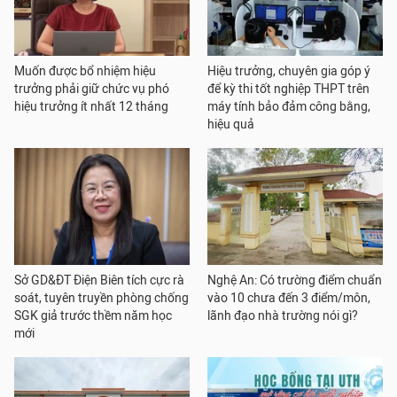
Muốn được bổ nhiệm hiệu
Hiệu trưởng, chuyên gia góp ý
trưởng phải giữ chức vụ phó
để kỳ thi tốt nghiệp THPT trên
hiệu trưởng ít nhất 12 tháng
máy tính bảo đảm công bằng,
hiệu quả
Sở GD&ĐT Điện Biên tích cực rà
Nghệ An: Có trường điểm chuẩn
soát, tuyên truyền phòng chống
vào 10 chưa đến 3 điểm/môn,
SGK giả trước thềm năm học
lãnh đạo nhà trường nói gì?
mới