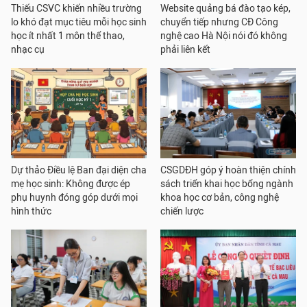
Thiếu CSVC khiến nhiều trường
Website quảng bá đào tạo kép,
lo khó đạt mục tiêu mỗi học sinh
chuyển tiếp nhưng CĐ Công
học ít nhất 1 môn thể thao,
nghệ cao Hà Nội nói đó không
nhạc cụ
phải liên kết
Dự thảo Điều lệ Ban đại diện cha
CSGDĐH góp ý hoàn thiện chính
mẹ học sinh: Không được ép
sách triển khai học bổng ngành
phụ huynh đóng góp dưới mọi
khoa học cơ bản, công nghệ
hình thức
chiến lược