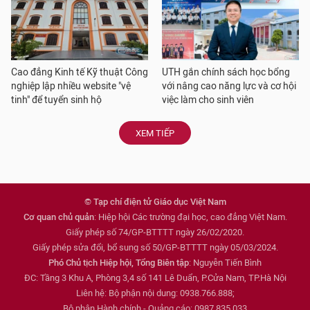
Cao đẳng Kinh tế Kỹ thuật Công
UTH gắn chính sách học bổng
nghiệp lập nhiều website "vệ
với nâng cao năng lực và cơ hội
tinh" để tuyển sinh hộ
việc làm cho sinh viên
XEM TIẾP
© Tạp chí điện tử Giáo dục Việt Nam
Cơ quan chủ quản
: Hiệp hội Các trường đại học, cao đẳng Việt Nam.
Giấy phép số 74/GP-BTTTT ngày 26/02/2020.
Giấy phép sửa đổi, bổ sung số 50/GP-BTTTT ngày 05/03/2024.
Phó Chủ tịch Hiệp hội, Tổng Biên tập
: Nguyễn Tiến Bình
ĐC: Tầng 3 Khu A, Phòng 3,4 số 141 Lê Duẩn, P.Cửa Nam, TP.Hà Nội
Liên hệ: Bộ phận nội dung: 0938.766.888;
Bộ phận Hành chính - Quảng cáo: 0987.835.033