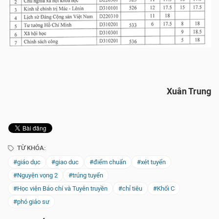
Xuân Trung
TỪ KHÓA:
#giáo dục
#giao duc
#điểm chuẩn
#xét tuyển
#Nguyện vọng 2
#trúng tuyển
#Học viện Báo chí và Tuyên truyền
#chỉ tiêu
#Khối C
#phó giáo sư