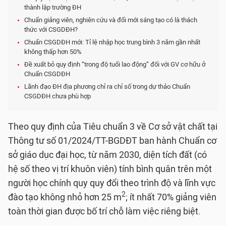
thành lập trường ĐH
Chuẩn giảng viên, nghiên cứu và đổi mới sáng tạo có là thách
thức với CSGDĐH?
Chuẩn CSGDĐH mới: Tỉ lệ nhập học trung bình 3 năm gần nhất
không thấp hơn 50%
Đề xuất bỏ quy định “trong độ tuổi lao động” đối với GV cơ hữu ở
Chuẩn CSGDĐH
Lãnh đạo ĐH địa phương chỉ ra chỉ số trong dự thảo Chuẩn
CSGDĐH chưa phù hợp
Theo quy định của Tiêu chuẩn 3 về Cơ sở vật chất tại
Thông tư số 01/2024/TT-BGDĐT ban hành Chuẩn cơ
sở giáo dục đại học, từ năm 2030, diện tích đất (có
hệ số theo vị trí khuôn viên) tính bình quân trên một
người học chính quy quy đổi theo trình độ và lĩnh vực
2
đào tạo không nhỏ hơn 25 m
; ít nhất 70% giảng viên
toàn thời gian được bố trí chỗ làm việc riêng biệt.