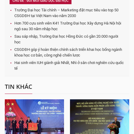
CHỦ ĐỀ : ĐỔI MỚI GIÁO DỤC ĐẠI HỌC
Trường Đại học Tài chính – Marketing đặt mục tiêu vào top 50
CSGDĐH tại Việt Nam vào năm 2030
Hơn 700 cựu sinh viên K41 Trường Đại học Xây dựng Hà Nội hội
ngộ sau 30 năm nhập học
Sau sáp nhập, Trường Đại học Hồng Đức có gần 20.000 người
học
CSGDĐH góp ý hoàn thiện chính sách triển khai học bổng ngành
khoa học cơ bản, công nghệ chiến lược
Hai sinh viên IUH giành giải Nhất, Nhì ở sân chơi nghiên cứu quốc
tế
TIN KHÁC