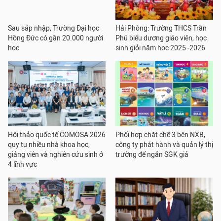
Sau sáp nhập, Trường Đại học
Hải Phòng: Trường THCS Trần
Hồng Đức có gần 20.000 người
Phú biểu dương giáo viên, học
học
sinh giỏi năm học 2025 -2026
Hội thảo quốc tế COMOSA 2026
Phối hợp chặt chẽ 3 bên NXB,
quy tụ nhiều nhà khoa học,
công ty phát hành và quản lý thị
giảng viên và nghiên cứu sinh ở
trường để ngăn SGK giả
4 lĩnh vực